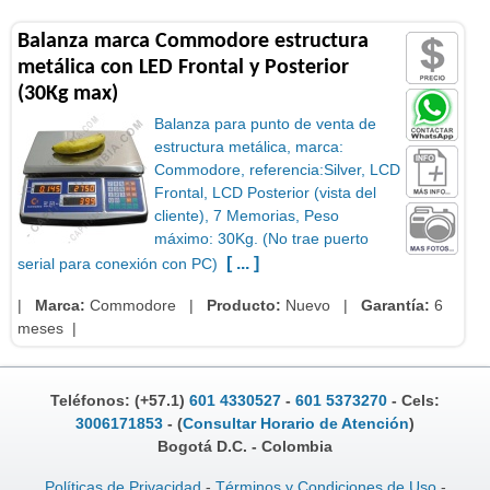
Balanza marca Commodore estructura
metálica con LED Frontal y Posterior
(30Kg max)
Balanza para punto de venta de
estructura metálica, marca:
Commodore, referencia:Silver, LCD
Frontal, LCD Posterior (vista del
cliente), 7 Memorias, Peso
máximo: 30Kg. (No trae puerto
[ ... ]
serial para conexión con PC)
|
Marca:
Commodore
|
Producto:
Nuevo |
Garantía:
6
meses
|
Teléfonos: (+57.1)
601 4330527
-
601 5373270
- Cels:
3006171853
- (
Consultar Horario de Atención
)
Bogotá D.C. - Colombia
Políticas de Privacidad
-
Términos y Condiciones de Uso
-