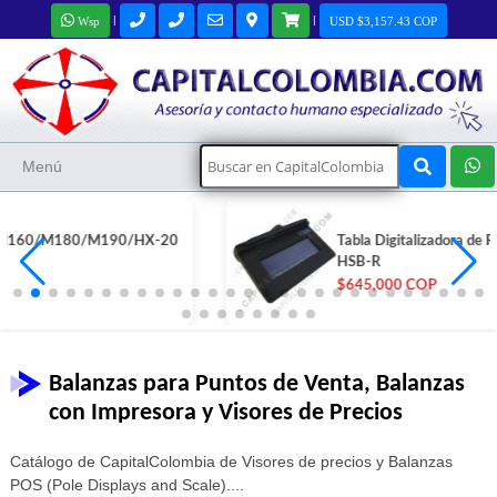
|
|
Wsp
USD $3,157.43 COP
Menú
Tabla Digitalizadora de Firmas Topaz SigLite - T-S-460-
HSB-R
$645,000 COP
Balanzas para Puntos de Venta, Balanzas
con Impresora y Visores de Precios
Catálogo de CapitalColombia de Visores de precios y Balanzas
POS (Pole Displays and Scale)....