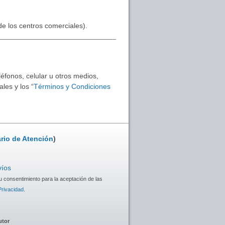
 de los centros comerciales).
éfonos, celular u otros medios,
les y los “
Términos y Condiciones
rio de Atención
)
víos
u consentimiento para la aceptación de las
Privacidad
.
utor