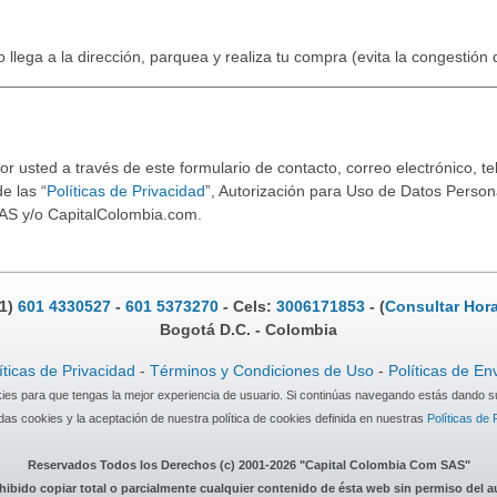
o llega a la dirección, parquea y realiza tu compra (evita la congestión
 usted a través de este formulario de contacto, correo electrónico, tel
e las “
Políticas de Privacidad
”, Autorización para Uso de Datos Persona
AS y/o CapitalColombia.com.
.1)
601 4330527
-
601 5373270
- Cels:
3006171853
- (
Consultar Hora
Bogotá D.C. - Colombia
íticas de Privacidad
-
Términos y Condiciones de Uso
-
Políticas de En
okies para que tengas la mejor experiencia de usuario. Si continúas navegando estás dando s
as cookies y la aceptación de nuestra política de cookies definida en nuestras
Políticas de 
Reservados Todos los Derechos (c) 2001-2026 "Capital Colombia Com SAS"
hibido copiar total o parcialmente cualquier contenido de ésta web sin permiso del a