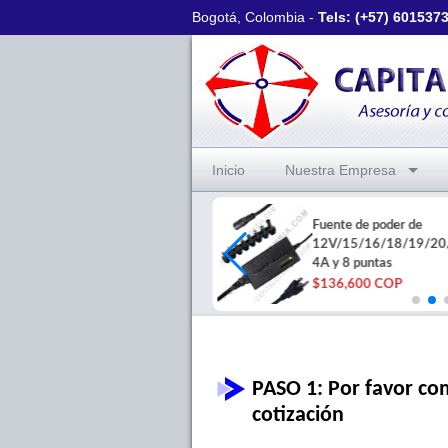
Bogotá, Colombia -
Tels: (+57)
601537
Inicio
Nuestra Empresa
Lector Codigo Barras 2D
Fuente de poder de
Cédula Colombia Xenon Ultra
12V/15/16/18/19/20
1960G
4A y 8 puntas
$590,000 COP
$136,600 COP
PASO 1: Por favor com
cotización