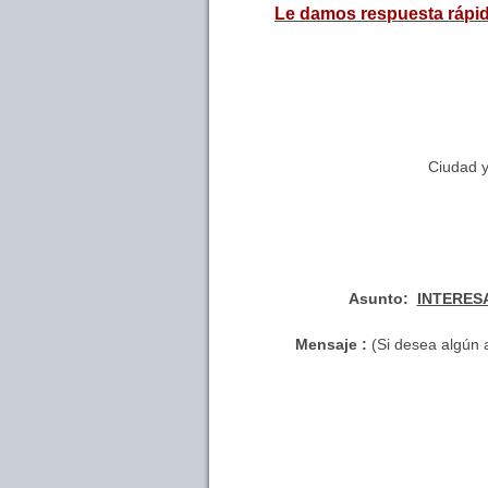
Le damos respuesta rápid
Ciudad 
Asunto:
INTERESAD
Mensaje :
(Si desea algún a