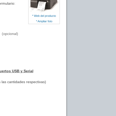
ormulario:
* Web del producto
* Ampliar foto
(opcional)
ertos USB y Serial
 las cantidades respectivas)