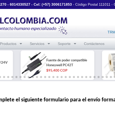
3270
-
6014330527
- Cel: (+57)
3006171853
- Código Postal 111011 -
TRM 
Productos
Servicios
Soporte
Contáctenos
Fuente de poder compatible
/24V
Honeywell PC42T
$95,400 COP
plete el siguiente formulario para el envío form