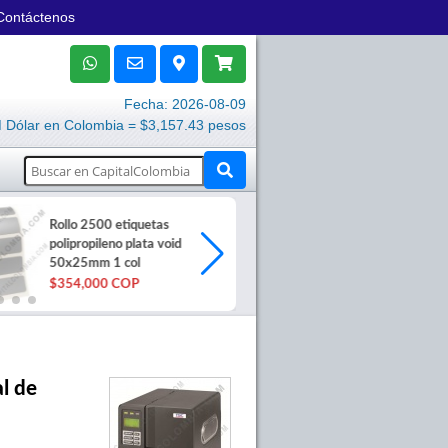
Contáctenos
Fecha: 2026-08-09
Dólar en Colombia = $3,157.43 pesos
Rollo 2500 etiquetas
Cinta Epson 
polipropileno plata void
M160/M180
50x25mm 1 col
Negra (x5 und
$354,000 COP
$97,000 COP
al de