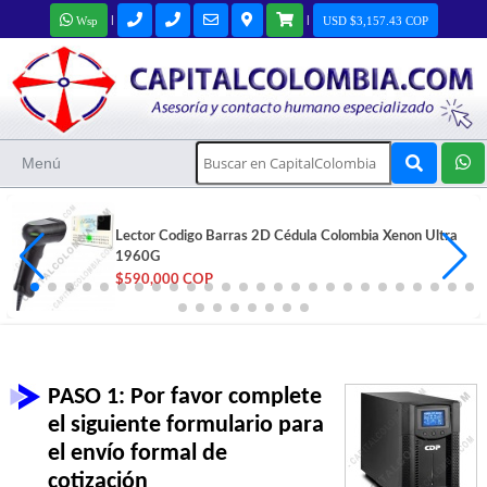
|
|
Wsp
USD $3,157.43 COP
Menú
Lector Codigo Barras 2D Cédula Colombia Xenon Ultra
1960G
$590,000 COP
PASO 1: Por favor complete
el siguiente formulario para
el envío formal de
cotización