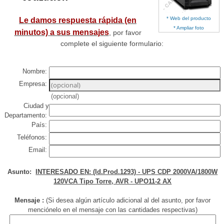
* Web del producto
Le damos respuesta rápida (en
* Ampliar foto
minutos) a sus mensajes
, por favor
complete el siguiente formulario:
Nombre:
Empresa:
(opcional)
Ciudad y
Departamento:
País:
Teléfonos:
Email:
Asunto:
INTERESADO EN: (Id.Prod.1293) - UPS CDP 2000VA/1800W
120VCA Tipo Torre, AVR - UPO11-2 AX
Mensaje :
(Si desea algún artículo adicional al del asunto, por favor
menciónelo en el mensaje con las cantidades respectivas)