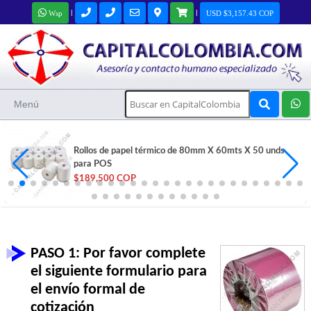
|
|
Wsp
USD $3,157.43 COP
Menú
Rollos de papel térmico de 80mm X 60mts X 50 unds
para POS
$189,500 COP
PASO 1: Por favor complete
el siguiente formulario para
el envío formal de
cotización