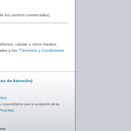
 de los centros comerciales).
éfonos, celular u otros medios,
les y los “
Términos y Condiciones
rio de Atención
)
víos
u consentimiento para la aceptación de las
Privacidad
.
utor