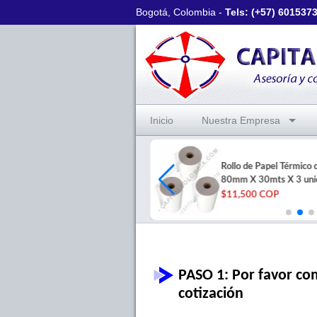
Bogotá, Colombia -
Tels: (+57)
601537
Inicio
Nuestra Empresa
Fuente de poder compatible
Rollo de Papel Térmico 
Honeywell PC42T
80mm X 30mts X 3 uni
$95,400 COP
$11,500 COP
PASO 1: Por favor com
cotización