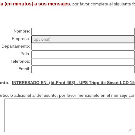
a (en minutos) a sus mensajes
, por favor complete el siguiente f
Nombre:
Empresa:
y Departamento:
País:
Teléfonos:
Email:
unto:
INTERESADO EN: (Id.Prod.468) - UPS Tripplite Smart LCD 1
rtículo adicional al del asunto, por favor menciónelo en el mensaje con