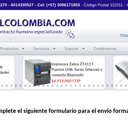
3270
-
6014330527
- Cel: (+57)
3006171853
- Código Postal 111011 -
TRM 
Productos
Servicios
Soporte
Contáctenos
Impresora Zebra ZT411T
de
Puertos USB, Serial, Ethernet y
dades
conexión Bluetooth
$4,919,000 COP
plete el siguiente formulario para el envío form