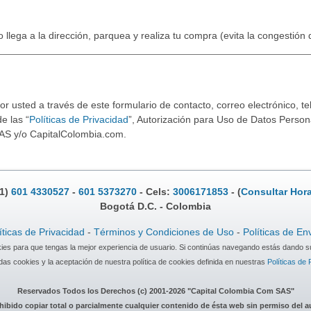
o llega a la dirección, parquea y realiza tu compra (evita la congestión
 usted a través de este formulario de contacto, correo electrónico, tel
e las “
Políticas de Privacidad
”, Autorización para Uso de Datos Persona
AS y/o CapitalColombia.com.
.1)
601 4330527
-
601 5373270
- Cels:
3006171853
- (
Consultar Hora
Bogotá D.C. - Colombia
íticas de Privacidad
-
Términos y Condiciones de Uso
-
Políticas de En
okies para que tengas la mejor experiencia de usuario. Si continúas navegando estás dando s
as cookies y la aceptación de nuestra política de cookies definida en nuestras
Políticas de 
Reservados Todos los Derechos (c) 2001-2026 "Capital Colombia Com SAS"
hibido copiar total o parcialmente cualquier contenido de ésta web sin permiso del a