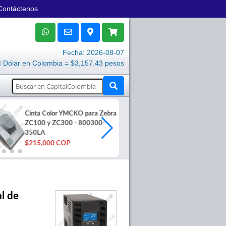
Contáctenos
Fecha: 2026-08-07
Dólar en Colombia = $3,157.43 pesos
Cinta Color YMCKO para Zebra
Paquete Tarje
ZC100 y ZC300 - 800300-
500 Carnets d
350LA
30
$215,000 COP
$250,500 C
al de