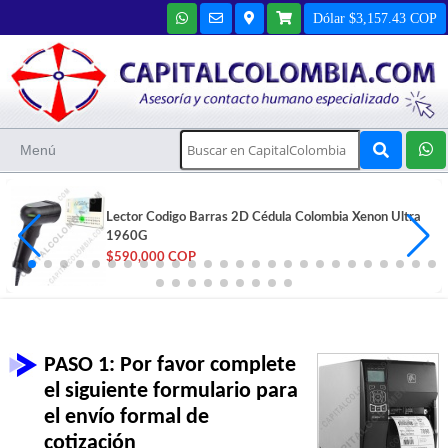
Dólar $3,157.43 COP
Menú
Lector Codigo Barras 2D Cédula Colombia Xenon Ultra
1960G
$590,000 COP
PASO 1: Por favor complete
el siguiente formulario para
el envío formal de
cotización