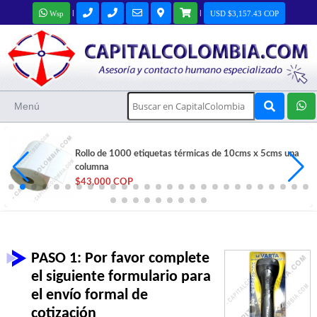
|
|
Wsp
USD $3,157.43 COP
Menú
Rollo de 1000 etiquetas térmicas de 10cms x 5cms una
columna
$43,000 COP
PASO 1: Por favor complete
el siguiente formulario para
el envío formal de
cotización