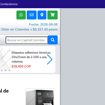
Contáctenos
Fecha: 2026-08-08
Dólar en Colombia = $3,157.43 pesos
Etiquetas adhesivas térmicas
Sobre de 30 h
50x25mm de 2.500 a una
adhesivo - 6x
columna
$40,000 COP
$38,400 COP
al de