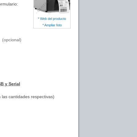
ormulario:
* Web del producto
* Ampliar foto
(opcional)
B y Serial
 las cantidades respectivas)