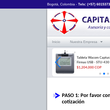
Bogotá, Colombia -
Tels: (+57)
601537
Inicio
Nuestra Empresa
Tabla Digitalizadora XP-Pen
Tableta Wacom Captur
Deco 640 lápiz 16K +
Firmas USB - STU-430
Protector
$1,204,000 COP
$161,000 COP
PASO 1: Por favor com
cotización