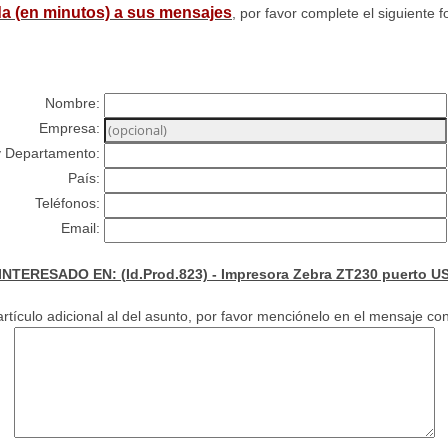
a (en minutos) a sus mensajes
, por favor complete el siguiente f
Nombre:
Empresa:
y Departamento:
País:
Teléfonos:
Email:
INTERESADO EN: (Id.Prod.823) - Impresora Zebra ZT230 puerto US
rtículo adicional al del asunto, por favor menciónelo en el mensaje con