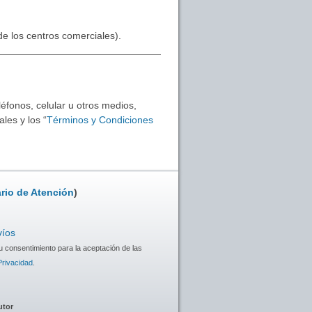
 de los centros comerciales).
éfonos, celular u otros medios,
les y los “
Términos y Condiciones
rio de Atención
)
víos
u consentimiento para la aceptación de las
Privacidad
.
utor