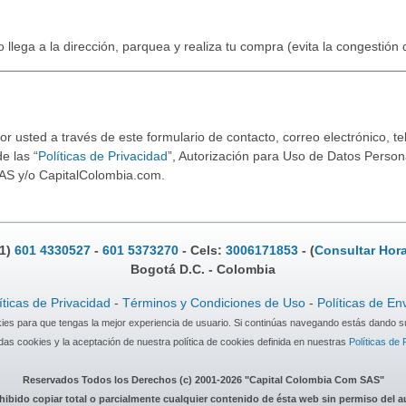
o llega a la dirección, parquea y realiza tu compra (evita la congestión
 usted a través de este formulario de contacto, correo electrónico, tel
e las “
Políticas de Privacidad
”, Autorización para Uso de Datos Persona
AS y/o CapitalColombia.com.
.1)
601 4330527
-
601 5373270
- Cels:
3006171853
- (
Consultar Hora
Bogotá D.C. - Colombia
íticas de Privacidad
-
Términos y Condiciones de Uso
-
Políticas de En
okies para que tengas la mejor experiencia de usuario. Si continúas navegando estás dando s
as cookies y la aceptación de nuestra política de cookies definida en nuestras
Políticas de 
Reservados Todos los Derechos (c) 2001-2026 "Capital Colombia Com SAS"
hibido copiar total o parcialmente cualquier contenido de ésta web sin permiso del a