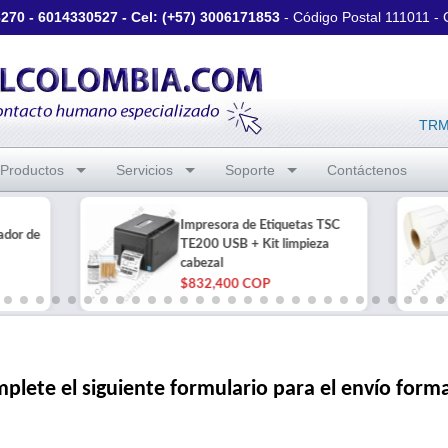
3270
-
6014330527
- Cel: (+57)
3006171853
- Código Postal 111011 -
TRM 
Productos
Servicios
Soporte
Contáctenos
Impresora de Etiquetas TSC
ador de
TE200 USB + Kit limpieza
cabezal
$832,400 COP
plete el siguiente formulario para el envío form