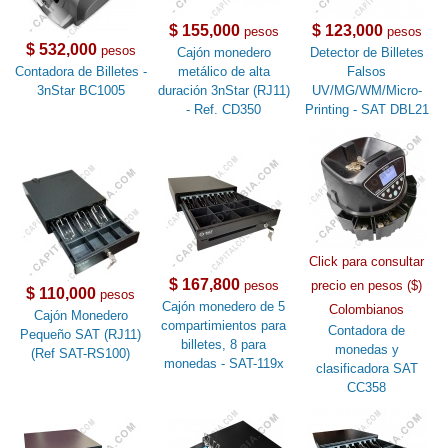
$ 155,000
$ 123,000
pesos
pesos
$ 532,000
pesos
Cajón monedero
Detector de Billetes
Contadora de Billetes -
metálico de alta
Falsos
3nStar BC1005
duración 3nStar (RJ11)
UV/MG/WM/Micro-
- Ref. CD350
Printing - SAT DBL21
Click para consultar
$ 167,800
pesos
precio en pesos ($)
$ 110,000
pesos
Cajón monedero de 5
Colombianos
Cajón Monedero
compartimientos para
Contadora de
Pequeño SAT (RJ11)
billetes, 8 para
monedas y
(Ref SAT-RS100)
monedas - SAT-119x
clasificadora SAT
CC358