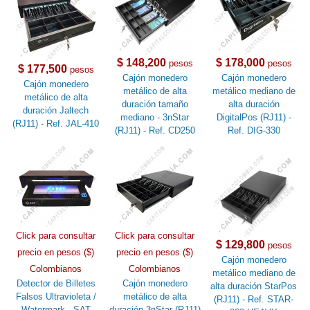
$ 148,200
$ 178,000
pesos
pesos
$ 177,500
pesos
Cajón monedero
Cajón monedero
Cajón monedero
metálico de alta
metálico mediano de
metálico de alta
duración tamaño
alta duración
duración Jaltech
mediano - 3nStar
DigitalPos (RJ11) -
(RJ11) - Ref. JAL-410
(RJ11) - Ref. CD250
Ref. DIG-330
Click para consultar
Click para consultar
$ 129,800
pesos
precio en pesos ($)
precio en pesos ($)
Cajón monedero
Colombianos
Colombianos
metálico mediano de
Detector de Billetes
Cajón monedero
alta duración StarPos
Falsos Ultravioleta /
metálico de alta
(RJ11) - Ref. STAR-
Watermark - SAT
duración 3nStar (RJ11)