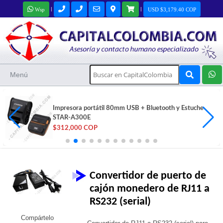
|
|
Wsp
USD $3,179.40 COP
Menú
Impresora portátil 80mm USB + Bluetooth y Estuche
STAR-A300E
$312,000 COP
Convertidor de puerto de
cajón monedero de RJ11 a
RS232 (serial)
Compártelo