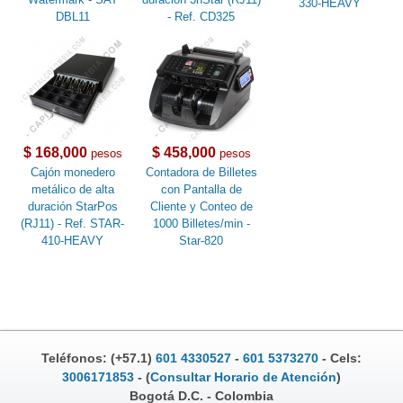
330-HEAVY
DBL11
- Ref. CD325
$ 168,000
$ 458,000
pesos
pesos
Cajón monedero
Contadora de Billetes
metálico de alta
con Pantalla de
duración StarPos
Cliente y Conteo de
(RJ11) - Ref. STAR-
1000 Billetes/min -
410-HEAVY
Star-820
Teléfonos: (+57.1)
601 4330527
-
601 5373270
- Cels:
3006171853
- (
Consultar Horario de Atención
)
Bogotá D.C. - Colombia