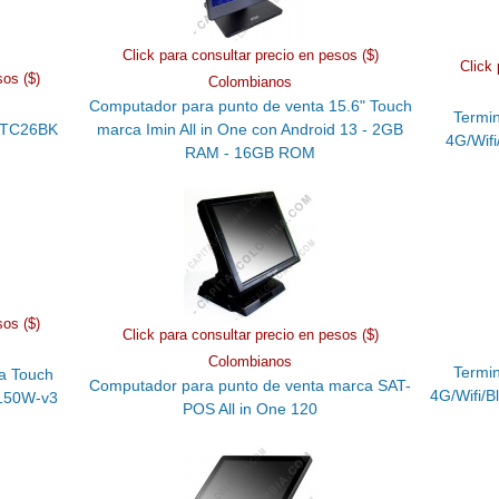
Click para consultar precio en pesos ($)
Click 
sos ($)
Colombianos
Computador para punto de venta 15.6" Touch
Termin
a TC26BK
marca Imin All in One con Android 13 - 2GB
4G/Wifi
RAM - 16GB ROM
sos ($)
Click para consultar precio en pesos ($)
Colombianos
Termin
a Touch
Computador para punto de venta marca SAT-
4G/Wifi/
-150W-v3
POS All in One 120