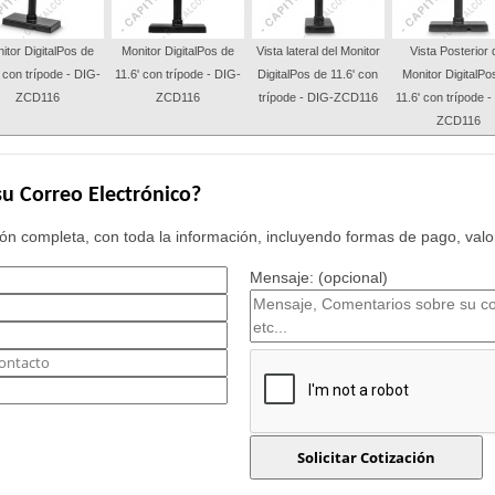
itor DigitalPos de
Monitor DigitalPos de
Vista lateral del Monitor
Vista Posterior 
' con trípode - DIG-
11.6' con trípode - DIG-
DigitalPos de 11.6' con
Monitor DigitalPo
ZCD116
ZCD116
trípode - DIG-ZCD116
11.6' con trípode -
ZCD116
u Correo Electrónico?
n completa, con toda la información, incluyendo formas de pago, valor
Mensaje: (opcional)