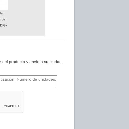
del
s de
 DIG-
 del producto y envío a su ciudad.