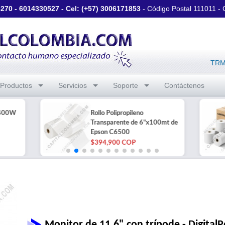
3270
-
6014330527
- Cel: (+57)
3006171853
- Código Postal 111011 -
TRM 
Productos
Servicios
Soporte
Contáctenos
/400W
Rollo Polipropileno
Transparente de 6"x100mt de
Epson C6500
$394,900 COP
Monitor de 11.6" con trípode - Digita