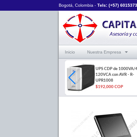
Bogotá, Colombia -
Tels: (+57)
601537
Inicio
Nuestra Empresa
Rollo Polipropileno
UPS CDP de 1000VA
Transparente de 4"x100mt de
120VCA con AVR - R-
C6000/C6500
UPR1008
$263,300 COP
$192,000 COP