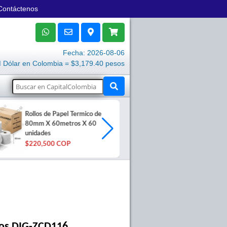
Contáctenos
Fecha: 2026-08-06
Dólar en Colombia = $3,179.40 pesos
Rollos de Papel Termico de
Tabla Digitali
80mm X 60metros X 60
Topaz SigLite
unidades
$645,000 C
$220,500 COP
lPos DIG-ZCD116