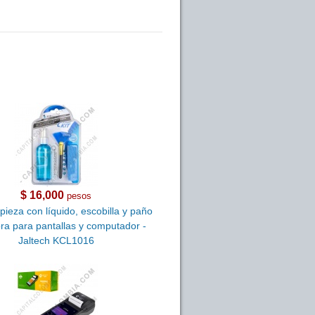
$ 16,000
pesos
mpieza con líquido, escobilla y paño
bra para pantallas y computador -
Jaltech KCL1016