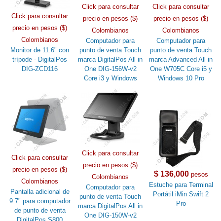
Click para consultar
Click para consultar
Click para consultar
precio en pesos ($)
precio en pesos ($)
precio en pesos ($)
Colombianos
Colombianos
Colombianos
Computador para
Computador para
Monitor de 11.6" con
punto de venta Touch
punto de venta Touch
trípode - DigitalPos
marca DigitalPos All in
marca Advanced All in
DIG-ZCD116
One DIG-156W-v2
One W705C Core i5 y
Core i3 y Windows
Windows 10 Pro
Click para consultar
Click para consultar
precio en pesos ($)
precio en pesos ($)
$ 136,000
pesos
Colombianos
Colombianos
Estuche para Terminal
Computador para
Pantalla adicional de
Portátil iMin Swift 2
punto de venta Touch
9.7" para computador
Pro
marca DigitalPos All in
de punto de venta
One DIG-150W-v2
DigitalPos S800