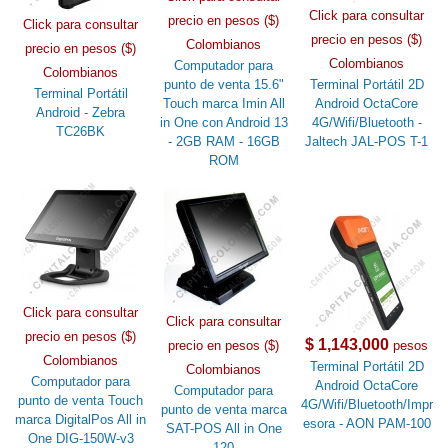
Click para consultar
precio en pesos ($)
Click para consultar
precio en pesos ($)
Colombianos
precio en pesos ($)
Colombianos
Computador para
Colombianos
punto de venta 15.6"
Terminal Portátil 2D
Terminal Portátil
Touch marca Imin All
Android OctaCore
Android - Zebra
in One con Android 13
4G/Wifi/Bluetooth -
TC26BK
- 2GB RAM - 16GB
Jaltech JAL-POS T-1
ROM
Click para consultar
Click para consultar
precio en pesos ($)
$ 1,143,000
precio en pesos ($)
pesos
Colombianos
Terminal Portátil 2D
Colombianos
Computador para
Android OctaCore
Computador para
punto de venta Touch
4G/Wifi/Bluetooth/Impr
punto de venta marca
marca DigitalPos All in
esora - AON PAM-100
SAT-POS All in One
One DIG-150W-v3
120