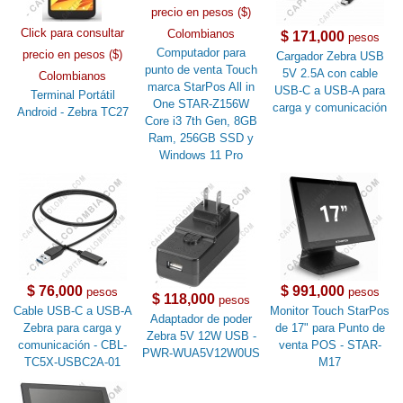
precio en pesos ($)
Click para consultar
Colombianos
$ 171,000
pesos
Computador para
precio en pesos ($)
Cargador Zebra USB
punto de venta Touch
5V 2.5A con cable
Colombianos
marca StarPos All in
USB-C a USB-A para
Terminal Portátil
One STAR-Z156W
carga y comunicación
Android - Zebra TC27
Core i3 7th Gen, 8GB
Ram, 256GB SSD y
Windows 11 Pro
$ 76,000
$ 991,000
pesos
pesos
$ 118,000
pesos
Cable USB-C a USB-A
Monitor Touch StarPos
Adaptador de poder
Zebra para carga y
de 17" para Punto de
Zebra 5V 12W USB -
comunicación - CBL-
venta POS - STAR-
PWR-WUA5V12W0US
TC5X-USBC2A-01
M17