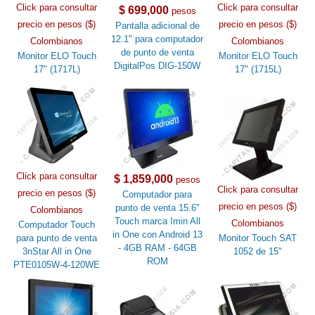
Click para consultar
Click para consultar
$ 699,000
pesos
precio en pesos ($)
precio en pesos ($)
Pantalla adicional de
12.1" para computador
Colombianos
Colombianos
de punto de venta
Monitor ELO Touch
Monitor ELO Touch
DigitalPos DIG-150W
17" (1717L)
17" (1715L)
Click para consultar
$ 1,859,000
pesos
Click para consultar
precio en pesos ($)
Computador para
precio en pesos ($)
punto de venta 15.6"
Colombianos
Touch marca Imin All
Colombianos
Computador Touch
in One con Android 13
para punto de venta
Monitor Touch SAT
- 4GB RAM - 64GB
3nStar All in One
1052 de 15"
ROM
PTE0105W-4-120WE