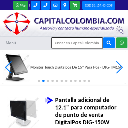
|
|
Wsp
USD $3,157.43 COP
Menú
Monitor Touch Digitalpos De 15" Para Pos - DIG-TM150
Pantalla adicional de
12.1" para computador
de punto de venta
DigitalPos DIG-150W