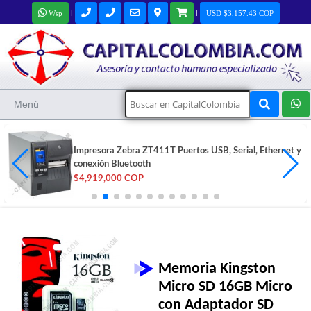
|
|
Wsp
USD $3,157.43 COP
Menú
Impresora Zebra ZT411T Puertos USB, Serial, Ethernet y
conexión Bluetooth
$4,919,000 COP
Memoria Kingston
Micro SD 16GB Micro
con Adaptador SD