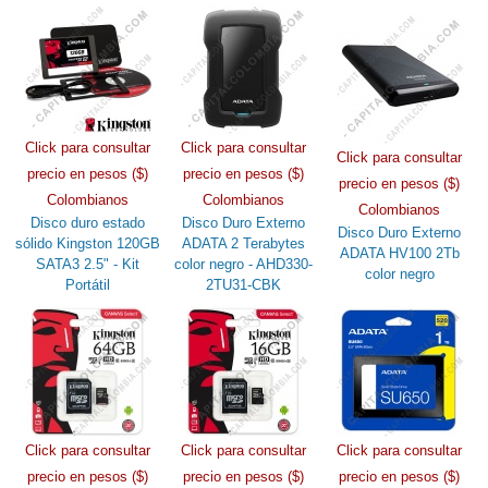
Click para consultar
Click para consultar
Click para consultar
precio en pesos ($)
precio en pesos ($)
precio en pesos ($)
Colombianos
Colombianos
Colombianos
Disco duro estado
Disco Duro Externo
Disco Duro Externo
sólido Kingston 120GB
ADATA 2 Terabytes
ADATA HV100 2Tb
SATA3 2.5" - Kit
color negro - AHD330-
color negro
Portátil
2TU31-CBK
Click para consultar
Click para consultar
Click para consultar
precio en pesos ($)
precio en pesos ($)
precio en pesos ($)