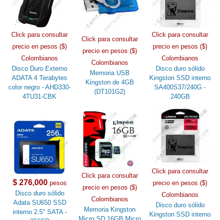
Click para consultar
Click para consultar
Click para consultar
precio en pesos ($)
precio en pesos ($)
precio en pesos ($)
Colombianos
Colombianos
Colombianos
Disco Duro Externo
Disco duro sólido
Memoria USB
ADATA 4 Terabytes
Kingston SSD interno
Kingston de 4GB
color negro - AHD330-
SA400S37/240G -
(DT101G2)
4TU31-CBK
240GB
Click para consultar
Click para consultar
$ 276,000
pesos
precio en pesos ($)
precio en pesos ($)
Disco duro sólido
Colombianos
Colombianos
Adata SU650 SSD
Disco duro sólido
Memoria Kingston
interno 2.5" SATA -
Kingston SSD interno
Micro SD 16GB Micro