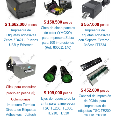
$ 158,500
pesos
$ 1,662,000
$ 557,000
pesos
pesos
Cinta de cinco paneles
Impresora de
Impresora de
de color (YMCKO)
Etiquetas adhesivas
Etiquetas Adhesivas
para Impresora Zebra
Zebra ZD421 - Puertos
con Soporte Externo -
para 100 impresiones
USB y Ethernet
3nStar LTT334
(Ref. 800011-140)
Click para consultar
$ 452,000
pesos
$ 109,000
precio en pesos ($)
pesos
Cabezal de impresión
Ejes de repuesto de la
Colombianos
de 203dpi para
cinta para la impresora
Impresora Térmica
impresoras de
TSC TE200, TE300,
Directa de Etiquetas
etiquetas TSC TE200,
TE210, TE310
Adhesivas - Jaltech
TE210, TE310