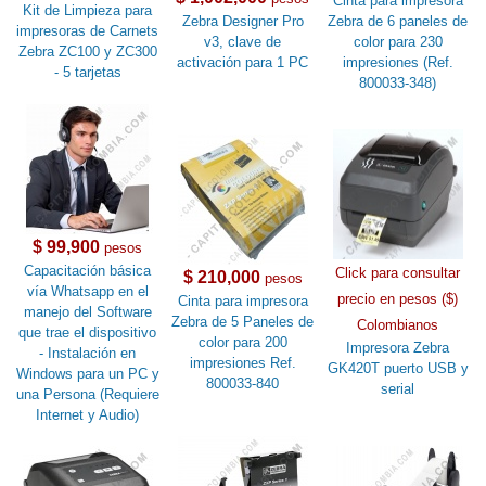
Cinta para impresora
Kit de Limpieza para
Zebra Designer Pro
Zebra de 6 paneles de
impresoras de Carnets
v3, clave de
color para 230
Zebra ZC100 y ZC300
activación para 1 PC
impresiones (Ref.
- 5 tarjetas
800033-348)
$ 99,900
pesos
Capacitación básica
Click para consultar
$ 210,000
pesos
vía Whatsapp en el
precio en pesos ($)
Cinta para impresora
manejo del Software
Zebra de 5 Paneles de
Colombianos
que trae el dispositivo
color para 200
Impresora Zebra
- Instalación en
impresiones Ref.
GK420T puerto USB y
Windows para un PC y
800033-840
serial
una Persona (Requiere
Internet y Audio)