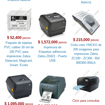
blanco)
$ 52,400
pesos
$ 215,000
pesos
$ 1,572,000
pesos
Paquete de tarjetas
Cinta color YMCKO de
PVC calibre 30 mil de
Impresora de
200 imágenes para
100 PVC para
Etiquetas adhesivas
impresoras Zebra
impresoras Zebra,
Zebra ZD421 - Puerto
ZC100 - ZC300 - Ref.
Datacard, Magicard,
USB
800300-350LA
Smart, Evolis
Click para consultar
$ 1,095,000
pesos