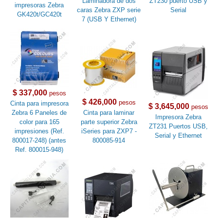
Laminadora de dos
ZT230 puerto USB y
impresoras Zebra
caras Zebra ZXP serie
Serial
GK420t/GC420t
7 (USB Y Ethernet)
$ 337,000
pesos
$ 426,000
pesos
Cinta para impresora
$ 3,645,000
pesos
Zebra 6 Paneles de
Cinta para laminar
Impresora Zebra
color para 165
parte superior Zebra
ZT231 Puertos USB,
impresiones (Ref.
iSeries para ZXP7 -
Serial y Ethernet
800017-248) (antes
800085-914
Ref. 800015-948)