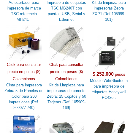
Autocortador para
Impresora de etiquetas
Kit de limpieza para
impresora de marca
TSC MB240T con
impresoras Zebra
TSC referencia
puertos USB, Serial y
ZXP1 (Ref.105999-
MH241T
Ethernet
101)
Click para consultar
Click para consultar
precio en pesos ($)
precio en pesos ($)
$ 252,000
pesos
Colombianos
Colombianos
Módulo Wifi/Bluetooth
Cinta para impresora
Kit de Limpieza para
para impresora de
Zebra 5 de Paneles de
impresoras de carnets
etiquetas Honeywell
Color para 250
Zebra: 25 Copitos y 50
PC42e-t
impresiones (Ref.
Tarjetas (Ref. 105909-
800077-740)
169)