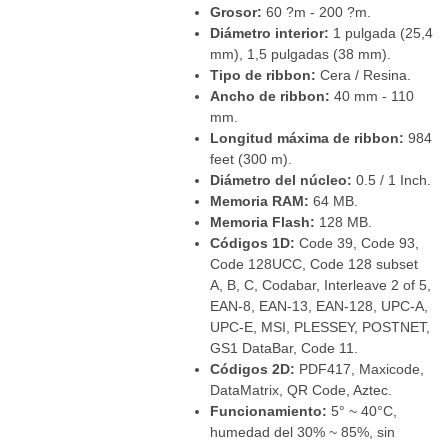
Grosor:
60 ?m - 200 ?m.
Diámetro interior:
1 pulgada (25,4
mm), 1,5 pulgadas (38 mm).
Tipo de ribbon:
Cera / Resina.
Ancho de ribbon:
40 mm - 110
mm.
Longitud máxima de ribbon:
984
feet (300 m).
Diámetro del núcleo:
0.5 / 1 Inch.
Memoria RAM:
64 MB.
Memoria Flash:
128 MB.
Códigos 1D:
Code 39, Code 93,
Code 128UCC, Code 128 subset
A, B, C, Codabar, Interleave 2 of 5,
EAN-8, EAN-13, EAN-128, UPC-A,
UPC-E, MSI, PLESSEY, POSTNET,
GS1 DataBar, Code 11.
Códigos 2D:
PDF417, Maxicode,
DataMatrix, QR Code, Aztec.
Funcionamiento:
5° ~ 40°C,
humedad del 30% ~ 85%, sin