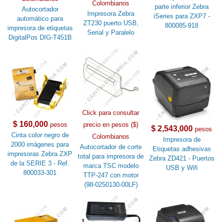
Colombianos
parte inferior Zebra
Autocortador
Impresora Zebra
iSeries para ZXP7 -
automático para
ZT230 puerto USB,
800085-918
impresora de etiquetas
Serial y Paralelo
DigitalPos DIG-T451B
Click para consultar
$ 160,000
pesos
precio en pesos ($)
$ 2,543,000
pesos
Cinta color negro de
Colombianos
Impresora de
2000 imágenes para
Autocortador de corte
Etiquetas adhesivas
impresoras Zebra ZXP
total para impresora de
Zebra ZD421 - Puertos
de la SERIE 3 - Ref.
marca TSC modelo
USB y Wifi
800033-301
TTP-247 con motor
(98-0250130-00LF)