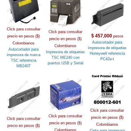
Click para consultar
Click para consultar
$ 457,000
precio en pesos ($)
pesos
precio en pesos ($)
Autocortador para
Colombianos
Colombianos
impresora de etiquetas
Autocortador para
Impresora de etiquetas
Honeywell referencia
impresora de marca
TSC ME240 con
PC42e-t
TSC referencia
puertos USB y Serial
MB240T
Click para consultar
Click para consultar
precio en pesos ($)
Click para consultar
precio en pesos ($)
Colombianos
precio en pesos ($)
Colombianos
Cinta para impresora