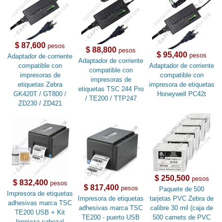
$ 87,600
pesos
$ 88,800
pesos
$ 95,400
pesos
Adaptador de corriente
Adaptador de corriente
compatible con
Adaptador de corriente
compatible con
impresoras de
compatible con
impresoras de
etiquetas Zebra
impresora de etiquetas
etiquetas TSC 244 Pro
GK420T / GT800 /
Honeywell PC42t
/ TE200 / TTP247
ZD230 / ZD421
$ 250,500
pesos
$ 832,400
pesos
$ 817,400
pesos
Paquete de 500
Impresora de etiquetas
Impresora de etiquetas
tarjetas PVC Zebra de
adhesivas marca TSC
adhesivas marca TSC
calibre 30 mil (caja de
TE200 USB + Kit
TE200 - puerto USB
500 carnets de PVC
limpieza cabezal