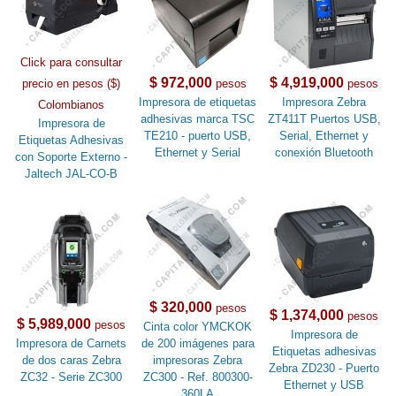
Click para consultar
$ 972,000
$ 4,919,000
precio en pesos ($)
pesos
pesos
Impresora de etiquetas
Impresora Zebra
Colombianos
adhesivas marca TSC
ZT411T Puertos USB,
Impresora de
TE210 - puerto USB,
Serial, Ethernet y
Etiquetas Adhesivas
Ethernet y Serial
conexión Bluetooth
con Soporte Externo -
Jaltech JAL-CO-B
$ 320,000
pesos
$ 1,374,000
pesos
$ 5,989,000
pesos
Cinta color YMCKOK
Impresora de
Impresora de Carnets
de 200 imágenes para
Etiquetas adhesivas
de dos caras Zebra
impresoras Zebra
Zebra ZD230 - Puerto
ZC32 - Serie ZC300
ZC300 - Ref. 800300-
Ethernet y USB
360LA