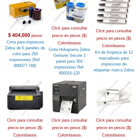
Click para consultar
Click para consultar
$ 404,000
pesos
precio en pesos ($)
precio en pesos ($)
Cinta para impresora
Colombianos
Colombianos
Zebra de 6 paneles de
Cinta Holograma Zebra
Kit de limpieza de 12
color para 250
Geniune Secure 1
marcadores para
impresiones (Ref.
panel para 350
impresoras de
800077-748)
impresiones Ref.
etiquetas marca Zebra
800015-120
Click para consultar
Click para consultar
Click para consultar
precio en pesos ($)
precio en pesos ($)
precio en pesos ($)
Colombianos
Colombianos
Colombianos