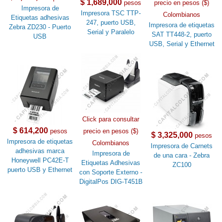
$ 1,689,000
pesos
precio en pesos ($)
Impresora de
Impresora TSC TTP-
Colombianos
Etiquetas adhesivas
247, puerto USB,
Impresora de etiquetas
Zebra ZD230 - Puerto
Serial y Paralelo
SAT TT448-2, puerto
USB
USB, Serial y Ethernet
Click para consultar
$ 614,200
pesos
precio en pesos ($)
$ 3,325,000
pesos
Impresora de etiquetas
Colombianos
Impresora de Carnets
adhesivas marca
Impresora de
de una cara - Zebra
Honeywell PC42E-T
Etiquetas Adhesivas
ZC100
puerto USB y Ethernet
con Soporte Externo -
DigitalPos DIG-T451B