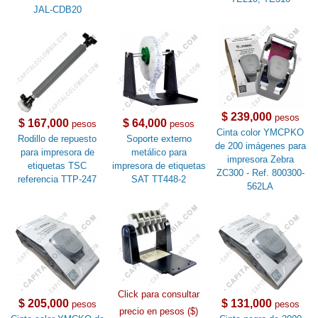
JAL-CDB20
$ 239,000
pesos
$ 167,000
$ 64,000
pesos
pesos
Cinta color YMCPKO
Rodillo de repuesto
Soporte externo
de 200 imágenes para
para impresora de
metálico para
impresora Zebra
etiquetas TSC
impresora de etiquetas
ZC300 - Ref. 800300-
referencia TTP-247
SAT TT448-2
562LA
Click para consultar
$ 205,000
$ 131,000
pesos
pesos
precio en pesos ($)