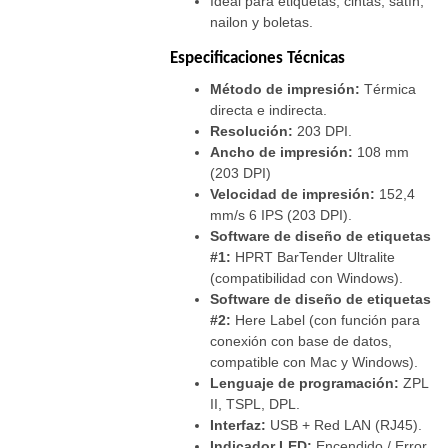
Ideal para etiquetas, cintas, satín,
nailon y boletas.
Especificaciones Técnicas
Método de impresión:
Térmica
directa e indirecta.
Resolución:
203 DPI.
Ancho de impresión:
108 mm
(203 DPI)
Velocidad de impresión:
152,4
mm/s 6 IPS (203 DPI).
Software de diseño de etiquetas
#1:
HPRT BarTender Ultralite
(compatibilidad con Windows).
Software de diseño de etiquetas
#2:
Here Label (con función para
conexión con base de datos,
compatible con Mac y Windows).
Lenguaje de programación:
ZPL
II, TSPL, DPL.
Interfaz:
USB + Red LAN (RJ45).
Indicador LED:
Encendido / Error.