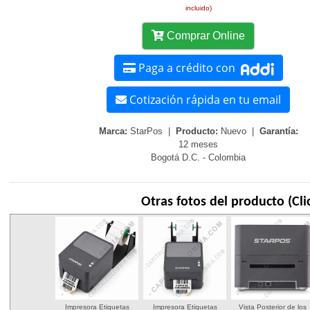
incluido)
Comprar Online
Paga a crédito con
Cotización rápida en tu email
Marca:
StarPos |
Producto:
Nuevo |
Garantía:
12 meses
Bogotá D.C. - Colombia
Otras fotos del producto (Cli
Impresora Etiquetas
Impresora Etiquetas
Vista Posterior de los