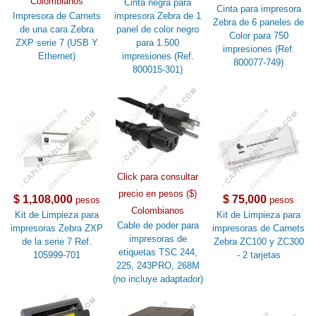
Colombianos
Cinta negra para
Cinta para impresora
Impresora de Carnets
impresora Zebra de 1
Zebra de 6 paneles de
de una cara Zebra
panel de color negro
Color para 750
ZXP serie 7 (USB Y
para 1.500
impresiones (Ref.
Ethernet)
impresiones (Ref.
800077-749)
800015-301)
Click para consultar
precio en pesos ($)
$ 1,108,000
$ 75,000
pesos
pesos
Colombianos
Kit de Limpieza para
Kit de Limpieza para
Cable de poder para
impresoras Zebra ZXP
impresoras de Carnets
impresoras de
de la serie 7 Ref.
Zebra ZC100 y ZC300
etiquetas TSC 244,
105999-701
- 2 tarjetas
225, 243PRO, 268M
(no incluye adaptador)