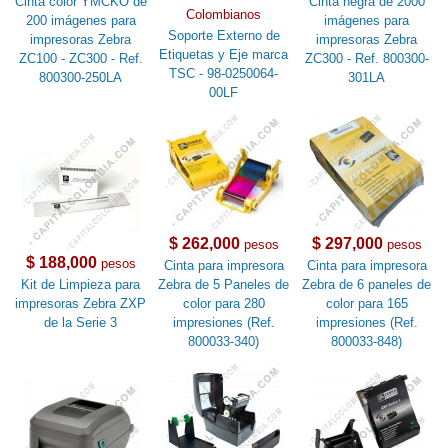
Cinta color YMCKO de
Cinta negra de 2000
Colombianos
200 imágenes para
imágenes para
Soporte Externo de
impresoras Zebra
impresoras Zebra
Etiquetas y Eje marca
ZC100 - ZC300 - Ref.
ZC300 - Ref. 800300-
TSC - 98-0250064-
800300-250LA
301LA
00LF
$ 262,000
$ 297,000
pesos
pesos
$ 188,000
pesos
Cinta para impresora
Cinta para impresora
Kit de Limpieza para
Zebra de 5 Paneles de
Zebra de 6 paneles de
impresoras Zebra ZXP
color para 280
color para 165
de la Serie 3
impresiones (Ref.
impresiones (Ref.
800033-340)
800033-848)