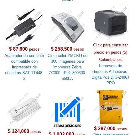
Click para consultar
$ 87,600
$ 258,500
pesos
pesos
precio en pesos ($)
Adaptador de corriente
Cinta color YMCKO de
Colombianos
compatible con
300 imágenes para
Impresora de
impresoras de
impresora Zebra
Etiquetas Adhesivas -
etiquetas SAT TT448-
ZC300 - Ref. 800300-
DigitalPos DIG-2406T
2
550LA
PRO
$ 397,000
pesos
$ 124,000
pesos
$ 1,002,000
pesos