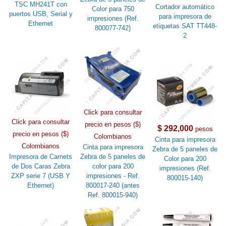
TSC MH241T con
Cortador automático
Color para 750
puertos USB, Serial y
para impresora de
impresiones (Ref.
Ethernet
etiquetas SAT TT448-
800077-742)
2
Click para consultar
Click para consultar
precio en pesos ($)
$ 292,000
pesos
precio en pesos ($)
Colombianos
Cinta para impresora
Colombianos
Cinta para impresora
Zebra de 5 paneles de
Impresora de Carnets
Zebra de 5 paneles de
Color para 200
de Dos Caras Zebra
color para 200
impresiones (Ref.
ZXP serie 7 (USB Y
impresiones - Ref.
800015-140)
Ethernet)
800017-240 (antes
Ref. 800015-940)