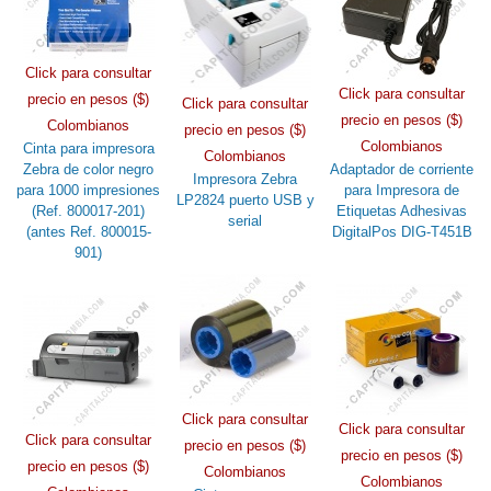
Click para consultar
Click para consultar
precio en pesos ($)
Click para consultar
precio en pesos ($)
Colombianos
precio en pesos ($)
Colombianos
Cinta para impresora
Colombianos
Zebra de color negro
Adaptador de corriente
Impresora Zebra
para 1000 impresiones
para Impresora de
LP2824 puerto USB y
(Ref. 800017-201)
Etiquetas Adhesivas
serial
(antes Ref. 800015-
DigitalPos DIG-T451B
901)
Click para consultar
Click para consultar
Click para consultar
precio en pesos ($)
precio en pesos ($)
precio en pesos ($)
Colombianos
Colombianos