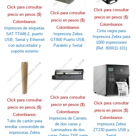
Click para consultar
Click para consultar
Click para consultar
precio en pesos ($)
precio en pesos ($)
precio en pesos ($)
Colombianos
Colombianos
Colombianos
Impresora de etiquetas
Cinta negra para
SAT TT448-2, puerto
Impresora Zebra
Impresora Zebra para
USB, Serial y Ethernet
GT800 Puerto USB,
1000 impresiones
con autocortador y
Paralelo y Serial
(Ref. 800011-101)
soporte externo
Click para consultar
Click para consultar
Click para consultar
precio en pesos ($)
precio en pesos ($)
precio en pesos ($)
Colombianos
Colombianos
Colombianos
Impresora de Carnets
Tubo de cartón para
de dos caras y
Impresora Zebra
enrollar consumible de
Laminadora de dos
ZT230 puerto USB y
impresoras Zebra
caras Zebra ZXP serie
Serial