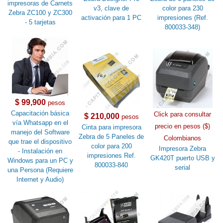
impresoras de Carnets
v3, clave de
color para 230
Zebra ZC100 y ZC300
activación para 1 PC
impresiones (Ref.
- 5 tarjetas
800033-348)
$ 99,900
pesos
Capacitación básica
Click para consultar
$ 210,000
pesos
vía Whatsapp en el
precio en pesos ($)
Cinta para impresora
manejo del Software
Zebra de 5 Paneles de
Colombianos
que trae el dispositivo
color para 200
Impresora Zebra
- Instalación en
impresiones Ref.
GK420T puerto USB y
Windows para un PC y
800033-840
serial
una Persona (Requiere
Internet y Audio)