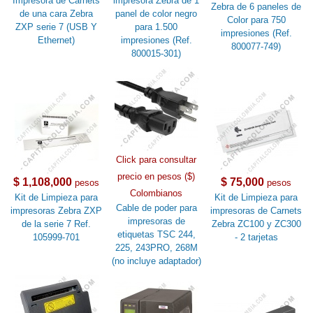
Impresora de Carnets
impresora Zebra de 1
Zebra de 6 paneles de
de una cara Zebra
panel de color negro
Color para 750
ZXP serie 7 (USB Y
para 1.500
impresiones (Ref.
Ethernet)
impresiones (Ref.
800077-749)
800015-301)
Click para consultar
precio en pesos ($)
$ 1,108,000
$ 75,000
pesos
pesos
Colombianos
Kit de Limpieza para
Kit de Limpieza para
Cable de poder para
impresoras Zebra ZXP
impresoras de Carnets
impresoras de
de la serie 7 Ref.
Zebra ZC100 y ZC300
etiquetas TSC 244,
105999-701
- 2 tarjetas
225, 243PRO, 268M
(no incluye adaptador)