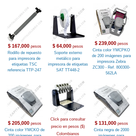
$ 239,000
pesos
$ 167,000
$ 64,000
pesos
pesos
Cinta color YMCPKO
Rodillo de repuesto
Soporte externo
de 200 imágenes para
para impresora de
metálico para
impresora Zebra
etiquetas TSC
impresora de etiquetas
ZC300 - Ref. 800300-
referencia TTP-247
SAT TT448-2
562LA
Click para consultar
$ 205,000
$ 131,000
pesos
pesos
precio en pesos ($)
Cinta color YMCKO de
Cinta negra de 2000
Colombianos
200 imágenes para
imágenes para