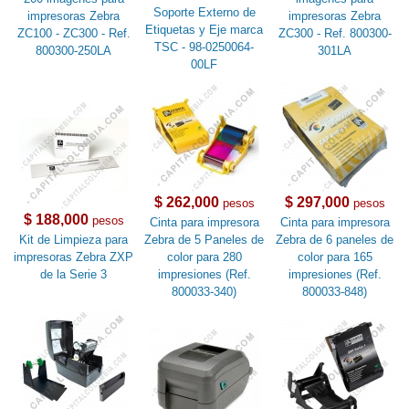
Soporte Externo de
impresoras Zebra
impresoras Zebra
Etiquetas y Eje marca
ZC100 - ZC300 - Ref.
ZC300 - Ref. 800300-
TSC - 98-0250064-
800300-250LA
301LA
00LF
$ 262,000
$ 297,000
pesos
pesos
$ 188,000
pesos
Cinta para impresora
Cinta para impresora
Kit de Limpieza para
Zebra de 5 Paneles de
Zebra de 6 paneles de
impresoras Zebra ZXP
color para 280
color para 165
de la Serie 3
impresiones (Ref.
impresiones (Ref.
800033-340)
800033-848)