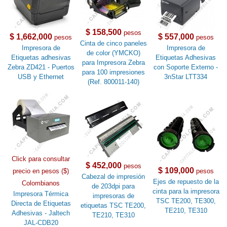
$ 158,500
pesos
$ 1,662,000
$ 557,000
pesos
pesos
Cinta de cinco paneles
Impresora de
Impresora de
de color (YMCKO)
Etiquetas adhesivas
Etiquetas Adhesivas
para Impresora Zebra
Zebra ZD421 - Puertos
con Soporte Externo -
para 100 impresiones
USB y Ethernet
3nStar LTT334
(Ref. 800011-140)
Click para consultar
$ 452,000
pesos
$ 109,000
precio en pesos ($)
pesos
Cabezal de impresión
Ejes de repuesto de la
Colombianos
de 203dpi para
cinta para la impresora
Impresora Térmica
impresoras de
TSC TE200, TE300,
Directa de Etiquetas
etiquetas TSC TE200,
TE210, TE310
Adhesivas - Jaltech
TE210, TE310
JAL-CDB20