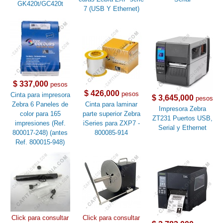
GK420t/GC420t
7 (USB Y Ethernet)
$ 337,000
pesos
$ 426,000
pesos
Cinta para impresora
$ 3,645,000
pesos
Zebra 6 Paneles de
Cinta para laminar
Impresora Zebra
color para 165
parte superior Zebra
ZT231 Puertos USB,
impresiones (Ref.
iSeries para ZXP7 -
Serial y Ethernet
800017-248) (antes
800085-914
Ref. 800015-948)
Click para consultar
Click para consultar