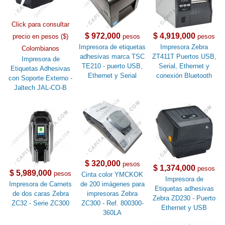
Click para consultar
$ 972,000
$ 4,919,000
precio en pesos ($)
pesos
pesos
Impresora de etiquetas
Impresora Zebra
Colombianos
adhesivas marca TSC
ZT411T Puertos USB,
Impresora de
TE210 - puerto USB,
Serial, Ethernet y
Etiquetas Adhesivas
Ethernet y Serial
conexión Bluetooth
con Soporte Externo -
Jaltech JAL-CO-B
$ 320,000
pesos
$ 1,374,000
pesos
$ 5,989,000
pesos
Cinta color YMCKOK
Impresora de
Impresora de Carnets
de 200 imágenes para
Etiquetas adhesivas
de dos caras Zebra
impresoras Zebra
Zebra ZD230 - Puerto
ZC32 - Serie ZC300
ZC300 - Ref. 800300-
Ethernet y USB
360LA