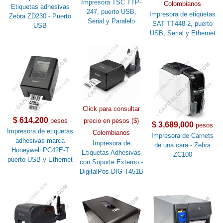
Impresora TSC TTP-
Colombianos
Etiquetas adhesivas
247, puerto USB,
Impresora de etiquetas
Zebra ZD230 - Puerto
Serial y Paralelo
SAT TT448-2, puerto
USB
USB, Serial y Ethernet
Click para consultar
$ 614,200
pesos
precio en pesos ($)
$ 3,689,000
pesos
Impresora de etiquetas
Colombianos
Impresora de Carnets
adhesivas marca
Impresora de
de una cara - Zebra
Honeywell PC42E-T
Etiquetas Adhesivas
ZC100
puerto USB y Ethernet
con Soporte Externo -
DigitalPos DIG-T451B