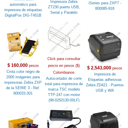
Impresora Zebra
iSeries para ZXP7 -
automático para
ZT230 puerto USB,
800085-918
impresora de etiquetas
Serial y Paralelo
DigitalPos DIG-T451B
Click para consultar
$ 160,000
pesos
precio en pesos ($)
$ 2,543,000
pesos
Cinta color negro de
Colombianos
Impresora de
2000 imágenes para
Autocortador de corte
Etiquetas adhesivas
impresoras Zebra ZXP
total para impresora de
Zebra ZD421 - Puertos
de la SERIE 3 - Ref.
marca TSC modelo
USB y Wifi
800033-301
TTP-247 con motor
(98-0250130-00LF)