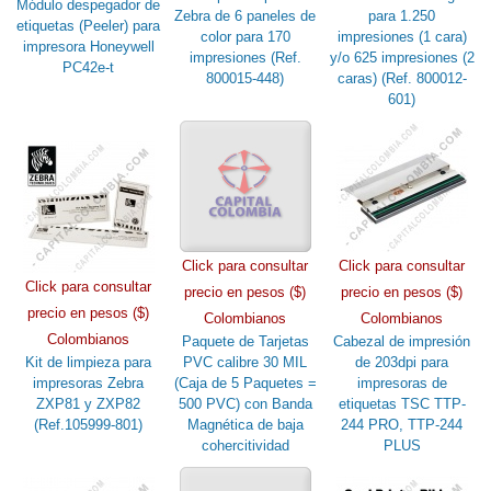
Módulo despegador de
Zebra de 6 paneles de
para 1.250
etiquetas (Peeler) para
color para 170
impresiones (1 cara)
impresora Honeywell
impresiones (Ref.
y/o 625 impresiones (2
PC42e-t
800015-448)
caras) (Ref. 800012-
601)
Click para consultar
Click para consultar
Click para consultar
precio en pesos ($)
precio en pesos ($)
precio en pesos ($)
Colombianos
Colombianos
Colombianos
Paquete de Tarjetas
Cabezal de impresión
Kit de limpieza para
PVC calibre 30 MIL
de 203dpi para
impresoras Zebra
(Caja de 5 Paquetes =
impresoras de
ZXP81 y ZXP82
500 PVC) con Banda
etiquetas TSC TTP-
(Ref.105999-801)
Magnética de baja
244 PRO, TTP-244
cohercitividad
PLUS