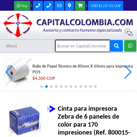
|
|
Wsp
USD $3,157.43 COP
Menú
Tableta Wacom Capturador de Firmas USB - STU-430
$1,204,000 COP
Cinta para impresora
Zebra de 6 paneles de
color para 170
impresiones (Ref. 800015-