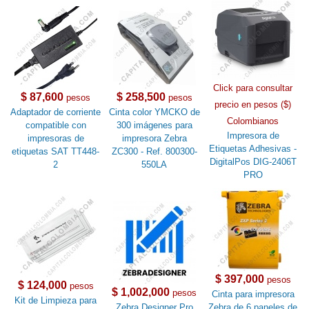
Click para consultar
$ 87,600
$ 258,500
pesos
pesos
precio en pesos ($)
Adaptador de corriente
Cinta color YMCKO de
Colombianos
compatible con
300 imágenes para
Impresora de
impresoras de
impresora Zebra
Etiquetas Adhesivas -
etiquetas SAT TT448-
ZC300 - Ref. 800300-
DigitalPos DIG-2406T
2
550LA
PRO
$ 397,000
pesos
$ 124,000
pesos
$ 1,002,000
pesos
Cinta para impresora
Kit de Limpieza para
Zebra Designer Pro
Zebra de 6 paneles de