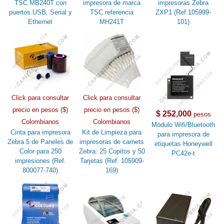
TSC MB240T con
impresora de marca
impresoras Zebra
puertos USB, Serial y
TSC referencia
ZXP1 (Ref.105999-
Ethernet
MH241T
101)
Click para consultar
Click para consultar
precio en pesos ($)
precio en pesos ($)
$ 252,000
pesos
Colombianos
Colombianos
Módulo Wifi/Bluetooth
Cinta para impresora
Kit de Limpieza para
para impresora de
Zebra 5 de Paneles de
impresoras de carnets
etiquetas Honeywell
Color para 250
Zebra: 25 Copitos y 50
PC42e-t
impresiones (Ref.
Tarjetas (Ref. 105909-
800077-740)
169)