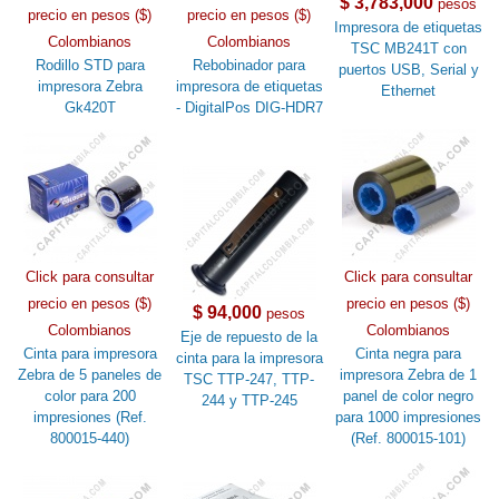
$ 3,783,000
pesos
precio en pesos ($)
precio en pesos ($)
Impresora de etiquetas
Colombianos
Colombianos
TSC MB241T con
Rodillo STD para
Rebobinador para
puertos USB, Serial y
impresora Zebra
impresora de etiquetas
Ethernet
Gk420T
- DigitalPos DIG-HDR7
Click para consultar
Click para consultar
precio en pesos ($)
precio en pesos ($)
$ 94,000
pesos
Colombianos
Colombianos
Eje de repuesto de la
Cinta para impresora
Cinta negra para
cinta para la impresora
Zebra de 5 paneles de
impresora Zebra de 1
TSC TTP-247, TTP-
color para 200
panel de color negro
244 y TTP-245
impresiones (Ref.
para 1000 impresiones
800015-440)
(Ref. 800015-101)