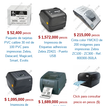
$ 52,400
pesos
$ 215,000
pesos
$ 1,572,000
pesos
Paquete de tarjetas
Cinta color YMCKO de
PVC calibre 30 mil de
Impresora de
200 imágenes para
100 PVC para
Etiquetas adhesivas
impresoras Zebra
impresoras Zebra,
Zebra ZD421 - Puerto
ZC100 - ZC300 - Ref.
Datacard, Magicard,
USB
800300-350LA
Smart, Evolis
Click para consultar
$ 1,095,000
pesos
$ 1,689,000
pesos
precio en pesos ($)
Impresora de