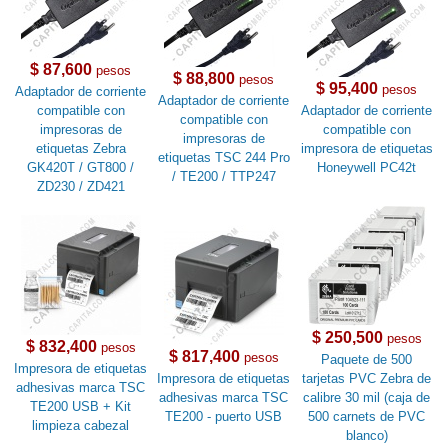
$ 87,600
pesos
$ 88,800
pesos
$ 95,400
pesos
Adaptador de corriente
Adaptador de corriente
compatible con
Adaptador de corriente
compatible con
impresoras de
compatible con
impresoras de
etiquetas Zebra
impresora de etiquetas
etiquetas TSC 244 Pro
GK420T / GT800 /
Honeywell PC42t
/ TE200 / TTP247
ZD230 / ZD421
$ 250,500
pesos
$ 832,400
pesos
$ 817,400
pesos
Paquete de 500
Impresora de etiquetas
Impresora de etiquetas
tarjetas PVC Zebra de
adhesivas marca TSC
adhesivas marca TSC
calibre 30 mil (caja de
TE200 USB + Kit
TE200 - puerto USB
500 carnets de PVC
limpieza cabezal
blanco)