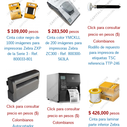
Click para consultar
$ 109,000
$ 283,500
pesos
pesos
precio en pesos ($)
Cinta color negro de
Cinta color YMCKLL
Colombianos
1000 imágenes para
de 200 imágenes para
Rodillo de repuesto
impresoras Zebra ZXP
impresoras Zebra
para impresora de
de la Serie 3 - Ref.
ZC300 - Ref. 800300-
etiquetas TSC
800033-801
563LA
referencia TTP-246
Click para consultar
Click para consultar
$ 426,000
precio en pesos ($)
pesos
precio en pesos ($)
Cinta para laminar
Colombianos
Colombianos
parte inferior Zebra
Autocortador