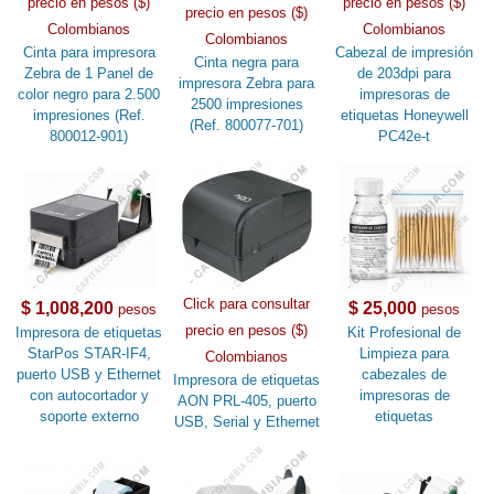
precio en pesos ($)
precio en pesos ($)
precio en pesos ($)
Colombianos
Colombianos
Colombianos
Cinta para impresora
Cabezal de impresión
Cinta negra para
Zebra de 1 Panel de
de 203dpi para
impresora Zebra para
color negro para 2.500
impresoras de
2500 impresiones
impresiones (Ref.
etiquetas Honeywell
(Ref. 800077-701)
800012-901)
PC42e-t
Click para consultar
$ 1,008,200
$ 25,000
pesos
pesos
precio en pesos ($)
Impresora de etiquetas
Kit Profesional de
StarPos STAR-IF4,
Limpieza para
Colombianos
puerto USB y Ethernet
cabezales de
Impresora de etiquetas
con autocortador y
impresoras de
AON PRL-405, puerto
soporte externo
etiquetas
USB, Serial y Ethernet