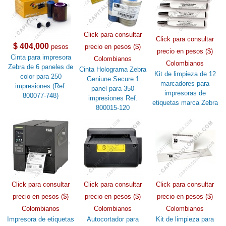
Click para consultar
Click para consultar
$ 404,000
pesos
precio en pesos ($)
precio en pesos ($)
Cinta para impresora
Colombianos
Colombianos
Zebra de 6 paneles de
Cinta Holograma Zebra
Kit de limpieza de 12
color para 250
Geniune Secure 1
marcadores para
impresiones (Ref.
panel para 350
impresoras de
800077-748)
impresiones Ref.
etiquetas marca Zebra
800015-120
Click para consultar
Click para consultar
Click para consultar
precio en pesos ($)
precio en pesos ($)
precio en pesos ($)
Colombianos
Colombianos
Colombianos
Impresora de etiquetas
Autocortador para
Kit de limpieza para