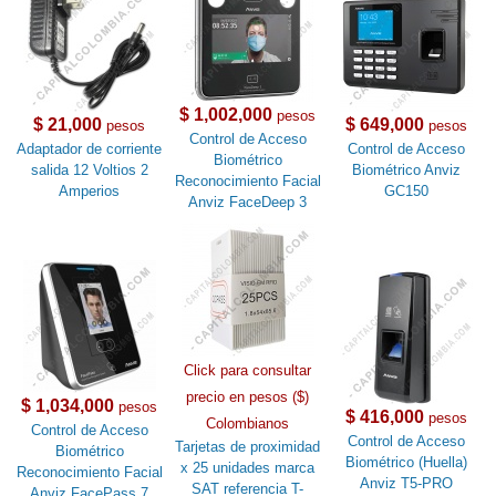
$ 1,002,000
pesos
$ 21,000
$ 649,000
pesos
pesos
Control de Acceso
Adaptador de corriente
Control de Acceso
Biométrico
salida 12 Voltios 2
Biométrico Anviz
Reconocimiento Facial
Amperios
GC150
Anviz FaceDeep 3
Click para consultar
precio en pesos ($)
$ 1,034,000
pesos
$ 416,000
pesos
Colombianos
Control de Acceso
Control de Acceso
Tarjetas de proximidad
Biométrico
Biométrico (Huella)
x 25 unidades marca
Reconocimiento Facial
Anviz T5-PRO
SAT referencia T-
Anviz FacePass 7