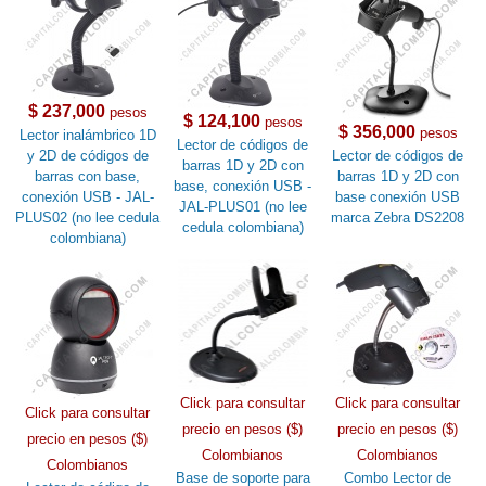
$ 237,000
pesos
$ 124,100
pesos
$ 356,000
pesos
Lector inalámbrico 1D
Lector de códigos de
y 2D de códigos de
Lector de códigos de
barras 1D y 2D con
barras con base,
barras 1D y 2D con
base, conexión USB -
conexión USB - JAL-
base conexión USB
JAL-PLUS01 (no lee
PLUS02 (no lee cedula
marca Zebra DS2208
cedula colombiana)
colombiana)
Click para consultar
Click para consultar
Click para consultar
precio en pesos ($)
precio en pesos ($)
precio en pesos ($)
Colombianos
Colombianos
Colombianos
Base de soporte para
Combo Lector de