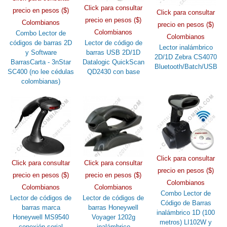
Click para consultar
precio en pesos ($)
Click para consultar
precio en pesos ($)
Colombianos
precio en pesos ($)
Colombianos
Combo Lector de
Colombianos
códigos de barras 2D
Lector de código de
Lector inalámbrico
y Software
barras USB 2D/1D
2D/1D Zebra CS4070
BarrasCarta - 3nStar
Datalogic QuickScan
Bluetooth/Batch/USB
SC400 (no lee cédulas
QD2430 con base
colombianas)
Click para consultar
Click para consultar
Click para consultar
precio en pesos ($)
precio en pesos ($)
precio en pesos ($)
Colombianos
Colombianos
Colombianos
Combo Lector de
Lector de códigos de
Lector de códigos de
Código de Barras
barras marca
barras Honeywell
inalámbrico 1D (100
Honeywell MS9540
Voyager 1202g
metros) LI102W y
conexión serial
inalámbrico