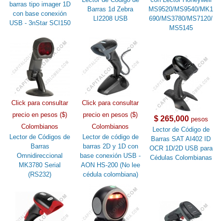
barras tipo imager 1D
Barras 1d Zebra
MS9520/MS9540/MK1
con base conexión
LI2208 USB
690/MS3780/MS7120/
USB - 3nStar SCI150
MS5145
Click para consultar
Click para consultar
precio en pesos ($)
precio en pesos ($)
$ 265,000
pesos
Colombianos
Colombianos
Lector de Código de
Lector de Códigos de
Lector de código de
Barras SAT AI402 ID
Barras
barras 2D y 1D con
OCR 1D/2D USB para
Omnidireccional
base conexión USB -
Cédulas Colombianas
MK3780 Serial
AON HS-200 (No lee
(RS232)
cédula colombiana)