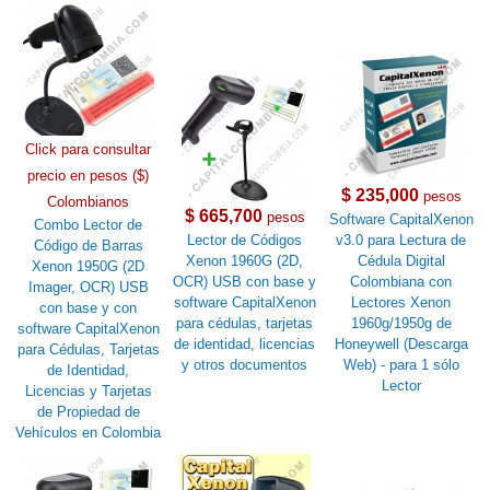
Click para consultar
precio en pesos ($)
$ 235,000
pesos
Colombianos
$ 665,700
pesos
Software CapitalXenon
Combo Lector de
Lector de Códigos
v3.0 para Lectura de
Código de Barras
Xenon 1960G (2D,
Cédula Digital
Xenon 1950G (2D
OCR) USB con base y
Colombiana con
Imager, OCR) USB
software CapitalXenon
Lectores Xenon
con base y con
para cédulas, tarjetas
1960g/1950g de
software CapitalXenon
de identidad, licencias
Honeywell (Descarga
para Cédulas, Tarjetas
y otros documentos
Web) - para 1 sólo
de Identidad,
Lector
Licencias y Tarjetas
de Propiedad de
Vehículos en Colombia