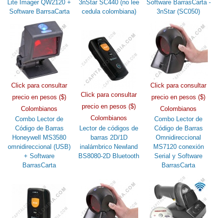
Lite Imager QW2120 +
3nStar SC440 (no lee
Software BarrasCarta -
Software BarrsaCarta
cedula colombiana)
3nStar (SC050)
Click para consultar
Click para consultar
Click para consultar
precio en pesos ($)
precio en pesos ($)
precio en pesos ($)
Colombianos
Colombianos
Colombianos
Combo Lector de
Combo Lector de
Código de Barras
Lector de códigos de
Código de Barras
Honeywell MS3580
barras 2D/1D
Omnidireccional
omnidireccional (USB)
inalámbrico Newland
MS7120 conexión
+ Software
BS8080-2D Bluetooth
Serial y Software
BarrasCarta
BarrasCarta