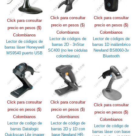
Click para consultar
Click para consultar
Click para consultar
precio en pesos ($)
precio en pesos ($)
precio en pesos ($)
Colombianos
Colombianos
Colombianos
Lector de códigos de
Lector de códigos de
Lector de códigos de
barras 2D - 3nStar
barras 1D inalámbrico
barras láser Honeywell
SC400 (no lee cédulas
Newland BS8060-3v
MS9540 puerto USB
colombianas)
Bluetooth
Click para consultar
Click para consultar
Click para consultar
precio en pesos ($)
precio en pesos ($)
precio en pesos ($)
Colombianos
Colombianos
Colombianos
Lector de codigo de
Lector de código de
Lector de código de
barras Datalogic
barras 2D y 1D con
barras láser con base
Quickscan Lite imager
base Newland HR-