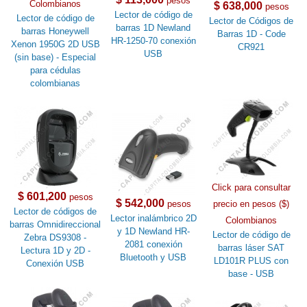
pesos
Colombianos
$ 638,000
pesos
Lector de código de
Lector de código de
Lector de Códigos de
barras 1D Newland
barras Honeywell
Barras 1D - Code
HR-1250-70 conexión
Xenon 1950G 2D USB
CR921
USB
(sin base) - Especial
para cédulas
colombianas
Click para consultar
$ 601,200
pesos
$ 542,000
pesos
precio en pesos ($)
Lector de códigos de
Lector inalámbrico 2D
Colombianos
barras Omnidireccional
y 1D Newland HR-
Lector de código de
Zebra DS9308 -
2081 conexión
barras láser SAT
Lectura 1D y 2D -
Bluetooth y USB
LD101R PLUS con
Conexión USB
base - USB