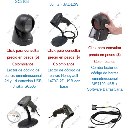
SC310BT
30mts - JAL-L2W
Click para consultar
Click para consultar
Click para consultar
precio en pesos ($)
precio en pesos ($)
precio en pesos ($)
Colombianos
Colombianos
Colombianos
Combo lector de
Lector de código de
Lector de código de
código de barras
barras omnidireccional
barras Honeywell
omnidireccional
2d y 1d conexión USB
1470G 2D USB con
MS7120 USB +
- 3nStar SC505
base
Software BarrasCarta