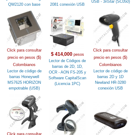
USB - 3nStar (SC050)
QW2120 con base
2081 conexión USB
Click para consultar
Click para consultar
$ 414,000
pesos
precio en pesos ($)
precio en pesos ($)
Lector de Códigos de
Colombianos
Colombianos
barras de 2D, 1D,
Lector de código de
Lector de código de
OCR - AON FS-205 y
barras Honeywell
barras 2D y 1D
Software CapitalScan
MS7625 HORIZON
Newland HR-3280
(Licencia 1PC)
empotrable (USB)
conexión USB
Click para consultar