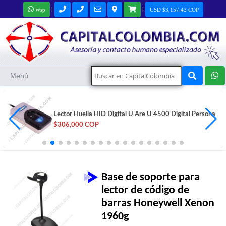
|
|
Wsp
USD $3,157.43 COP
Menú
Lector código barras inalambrico 2D/1D con base STAR-
6267DT
$284,500 COP
Base de soporte para
lector de código de
barras Honeywell Xenon
1960g