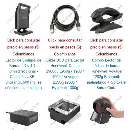
Click para consultar
Click para consultar
Click para consultar
precio en pesos ($)
precio en pesos ($)
precio en pesos ($)
Colombianos
Colombianos
Colombianos
Lector de Códigos de
Cable USB para Lector
Combo Lector de
Barras 2D y 1D -
Honeywell Xenon
código de barras
Omnidireccional -
1960g / 1950g / 1900 /
Honeywell Voyager
Conexión USB -
1902 / Voyager
1202g Bluetooth
3nStar SC500 (no lee
1250g/1200g /
inalámbrico + Software
cédulas colombianas)
Hyperion 1300g
BarrasCarta