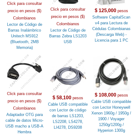
Click para consultar
Click para consultar
$ 125,000
precio en pesos ($)
pesos
precio en pesos ($)
Software CapitalScan
Colombianos
v4 para Lectura de
Colombianos
Lector de Código de
Cédulas Colombianas
Barras Inalámbrico
Lector de Código de
(Descarga Web) -
Unitech MS912
Barras Zebra LS1203
Licencia para 1 PC
(Bluetooth, 2MB
USB
Memoria)
Click para consultar
$ 108,000
pesos
$ 58,100
pesos
precio en pesos ($)
Cable USB compatible
Cable USB compatible
con Lector Honeywell
Colombianos
con Lector de código
Xenon 1960g / 1950g /
Adaptador OTG para
de barras LS1203,
1900 / Voyager
cable de datos Micro-
LS2208, LS4278,
1250g/1200g /
USB macho a USB-A
LI4278, DS9208
Hyperion 1300g
Hembra