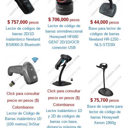
$ 706,000
pesos
$ 757,000
$ 44,000
pesos
pesos
Lector de código de
Lector de códigos de
Base para lector de
barras omnidireccional
barras 2D/1D
códigos de barras
Honeywell HF680
inalámbrico Newland
Newland HR-1250 -
GEN7 2D/1D/OCR
BS8060-2t Bluetooth
NLS-STD30i
conexión USB
Click para consultar
Click para consultar
precio en pesos ($)
$ 75,700
precio en pesos ($)
pesos
Colombianos
Base de soporte para
Colombianos
Lector inalámbrico 1D
lector de código de
Lector de Código de
y 2D de códigos de
barras Honeywell
Barras inalámbrico 1D
barras con base,
Xenon 1960g
(100 metros) 3nStar
distancia máxima de