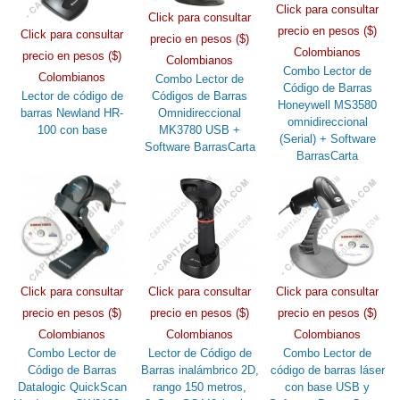
Click para consultar
Click para consultar
precio en pesos ($)
Click para consultar
precio en pesos ($)
Colombianos
precio en pesos ($)
Colombianos
Combo Lector de
Colombianos
Combo Lector de
Código de Barras
Lector de código de
Códigos de Barras
Honeywell MS3580
barras Newland HR-
Omnidireccional
omnidireccional
100 con base
MK3780 USB +
(Serial) + Software
Software BarrasCarta
BarrasCarta
Click para consultar
Click para consultar
Click para consultar
precio en pesos ($)
precio en pesos ($)
precio en pesos ($)
Colombianos
Colombianos
Colombianos
Combo Lector de
Lector de Código de
Combo Lector de
Código de Barras
Barras inalámbrico 2D,
código de barras láser
Datalogic QuickScan
rango 150 metros,
con base USB y