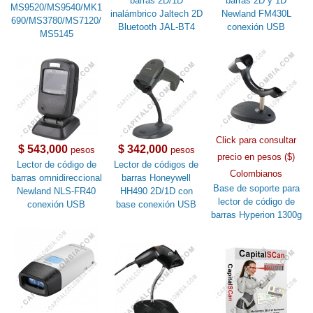
barras 2D/1D
barras 2D y 1D
MS9520/MS9540/MK1
inalámbrico Jaltech 2D
Newland FM430L
690/MS3780/MS7120/
Bluetooth JAL-BT4
conexión USB
MS5145
Click para consultar
$ 543,000
$ 342,000
pesos
pesos
precio en pesos ($)
Lector de código de
Lector de códigos de
Colombianos
barras omnidireccional
barras Honeywell
Base de soporte para
Newland NLS-FR40
HH490 2D/1D con
lector de código de
conexión USB
base conexión USB
barras Hyperion 1300g