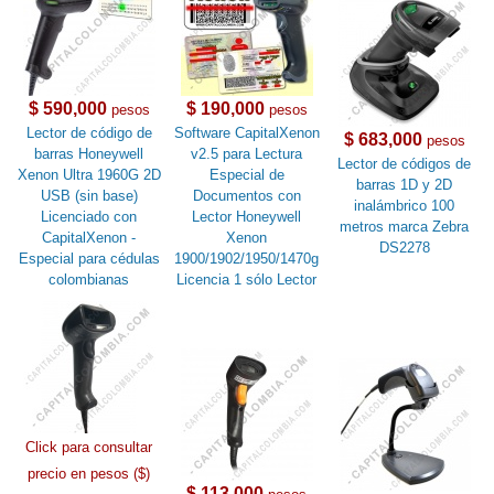
$ 590,000
$ 190,000
pesos
pesos
Lector de código de
Software CapitalXenon
$ 683,000
pesos
barras Honeywell
v2.5 para Lectura
Lector de códigos de
Xenon Ultra 1960G 2D
Especial de
barras 1D y 2D
USB (sin base)
Documentos con
inalámbrico 100
Licenciado con
Lector Honeywell
metros marca Zebra
CapitalXenon -
Xenon
DS2278
Especial para cédulas
1900/1902/1950/1470g
colombianas
Licencia 1 sólo Lector
Click para consultar
precio en pesos ($)
$ 113,000