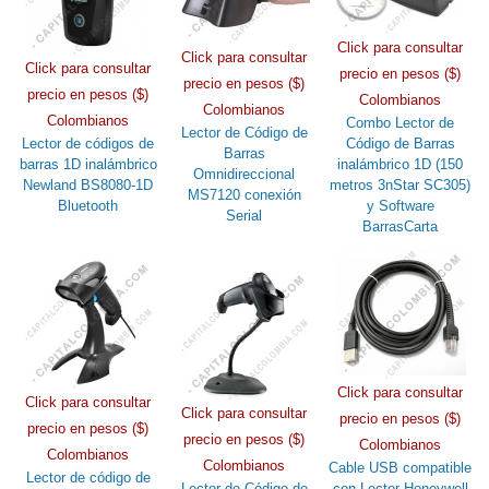
Click para consultar
Click para consultar
Click para consultar
precio en pesos ($)
precio en pesos ($)
precio en pesos ($)
Colombianos
Colombianos
Colombianos
Combo Lector de
Lector de Código de
Lector de códigos de
Código de Barras
Barras
barras 1D inalámbrico
inalámbrico 1D (150
Omnidireccional
Newland BS8080-1D
metros 3nStar SC305)
MS7120 conexión
Bluetooth
y Software
Serial
BarrasCarta
Click para consultar
Click para consultar
Click para consultar
precio en pesos ($)
precio en pesos ($)
precio en pesos ($)
Colombianos
Colombianos
Colombianos
Cable USB compatible
Lector de código de
Lector de Código de
con Lector Honeywell