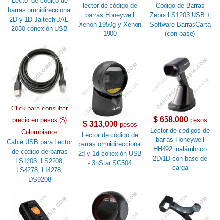
Lector de código de
lector de código de
Código de Barras
barras omnidireccional
barras Honeywell
Zebra LS1203 USB +
2D y 1D Jaltech JAL-
Xenon 1950g y Xenon
Software BarrasCarta
2050 conexión USB
1900
(con base)
Click para consultar
$ 658,000
precio en pesos ($)
pesos
$ 313,000
pesos
Lector de códigos de
Colombianos
Lector de código de
barras Honeywell
Cable USB para Lector
barras omnidireccional
HH492 inalámbrico
de código de barras
2d y 1d conexión USB
2D/1D con base de
LS1203, LS2208,
- 3nStar SC504
carga
LS4278, LI4278,
DS9208