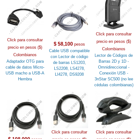
Click para consultar
Click para consultar
precio en pesos ($)
$ 58,100
pesos
precio en pesos ($)
Colombianos
Cable USB compatible
Colombianos
Lector de Códigos de
con Lector de código
Adaptador OTG para
Barras 2D y 1D -
de barras LS1203,
cable de datos Micro-
Omnidireccional -
LS2208, LS4278,
USB macho a USB-A
Conexión USB -
LI4278, DS9208
Hembra
3nStar SC500 (no lee
cédulas colombianas)
Click para consultar
Click para consultar