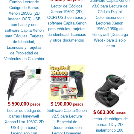
Software CapitalXenon
Combo Lector de
Lector de Códigos
v3.0 para Lectura de
Código de Barras
Xenon 1960G (2D,
Cédula Digital
Xenon 1950G (2D
OCR) USB con base y
Colombiana con
Imager, OCR) USB
software CapitalXenon
Lectores Xenon
con base y con
para cédulas, tarjetas
1960g/1950g de
software CapitalXenon
de identidad, licencias
Honeywell (Descarga
para Cédulas, Tarjetas
y otros documentos
Web) - para 1 sólo
de Identidad,
Lector
Licencias y Tarjetas
de Propiedad de
Vehículos en Colombia
$ 590,000
$ 190,000
pesos
pesos
Lector de código de
Software CapitalXenon
$ 683,000
pesos
barras Honeywell
v2.5 para Lectura
Lector de códigos de
Xenon Ultra 1960G 2D
Especial de
barras 1D y 2D
USB (sin base)
Documentos con
inalámbrico 100
Licenciado con
Lector Honeywell