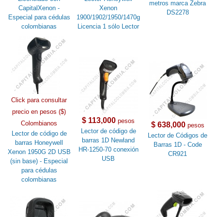
metros marca Zebra
CapitalXenon -
Xenon
DS2278
Especial para cédulas
1900/1902/1950/1470g
colombianas
Licencia 1 sólo Lector
Click para consultar
precio en pesos ($)
$ 113,000
pesos
Colombianos
$ 638,000
pesos
Lector de código de
Lector de código de
Lector de Códigos de
barras 1D Newland
barras Honeywell
Barras 1D - Code
HR-1250-70 conexión
Xenon 1950G 2D USB
CR921
USB
(sin base) - Especial
para cédulas
colombianas