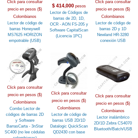
Click para consultar
Click para consultar
$ 414,000
pesos
precio en pesos ($)
precio en pesos ($)
Lector de Códigos de
Colombianos
Colombianos
barras de 2D, 1D,
Lector de código de
Lector de código de
OCR - AON FS-205 y
barras Honeywell
barras 2D y 1D
Software CapitalScan
MS7625 HORIZON
Newland HR-3280
(Licencia 1PC)
empotrable (USB)
conexión USB
Click para consultar
Click para consultar
precio en pesos ($)
Click para consultar
precio en pesos ($)
Colombianos
precio en pesos ($)
Colombianos
Combo Lector de
Colombianos
códigos de barras 2D
Lector de código de
Lector inalámbrico
y Software
barras USB 2D/1D
2D/1D Zebra CS4070
BarrasCarta - 3nStar
Datalogic QuickScan
Bluetooth/Batch/USB
SC400 (no lee cédulas
QD2430 con base
colombianas)