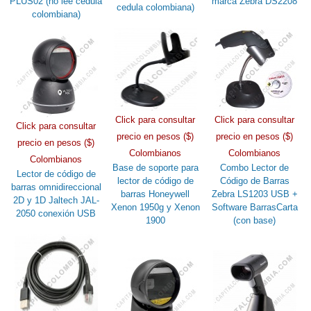
PLUS02 (no lee cedula
marca Zebra DS2208
cedula colombiana)
colombiana)
Click para consultar
Click para consultar
Click para consultar
precio en pesos ($)
precio en pesos ($)
precio en pesos ($)
Colombianos
Colombianos
Colombianos
Base de soporte para
Combo Lector de
Lector de código de
lector de código de
Código de Barras
barras omnidireccional
barras Honeywell
Zebra LS1203 USB +
2D y 1D Jaltech JAL-
Xenon 1950g y Xenon
Software BarrasCarta
2050 conexión USB
1900
(con base)