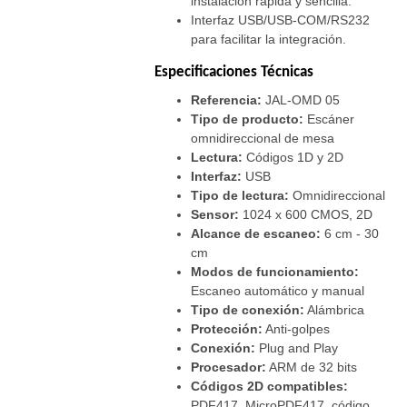
instalación rápida y sencilla.
Interfaz USB/USB-COM/RS232
para facilitar la integración.
Especificaciones Técnicas
Referencia:
JAL-OMD 05
Tipo de producto:
Escáner
omnidireccional de mesa
Lectura:
Códigos 1D y 2D
Interfaz:
USB
Tipo de lectura:
Omnidireccional
Sensor:
1024 x 600 CMOS, 2D
Alcance de escaneo:
6 cm - 30
cm
Modos de funcionamiento:
Escaneo automático y manual
Tipo de conexión:
Alámbrica
Protección:
Anti-golpes
Conexión:
Plug and Play
Procesador:
ARM de 32 bits
Códigos 2D compatibles:
PDF417, MicroPDF417, código