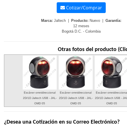
Cotizar/Comprar
Marca:
Jaltech |
Producto:
Nuevo |
Garantía:
12 meses
Bogotá D.C. - Colombia
Otras fotos del producto (Cli
Escáner omnidireccional
Escáner omnidireccional
Escáner omnidirecciona
2D/1D Jaltech USB - JAL-
2D/1D Jaltech USB - JAL-
2D/1D Jaltech USB - JA
OMD 05
OMD 05
OMD 05
¿Desea una Cotización en su Correo Electrónico?