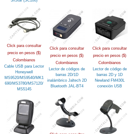
3nStar (SC100)
Click para consultar
Click para consultar
Click para consultar
precio en pesos ($)
precio en pesos ($)
precio en pesos ($)
Colombianos
Colombianos
Colombianos
Cable USB para Lector
Lector de códigos de
Lector de código de
Honeywell
barras 2D/1D
barras 2D y 1D
MS9520/MS9540/MK1
inalámbrico Jaltech 2D
Newland FM430L
690/MS3780/MS7120/
Bluetooth JAL-BT4
conexión USB
MS5145