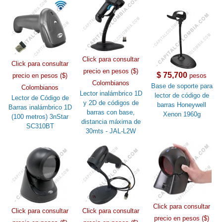
Click para consultar
Click para consultar
precio en pesos ($)
$ 75,700
precio en pesos ($)
pesos
Colombianos
Base de soporte para
Colombianos
Lector inalámbrico 1D
lector de código de
Lector de Código de
y 2D de códigos de
barras Honeywell
Barras inalámbrico 1D
barras con base,
Xenon 1960g
(100 metros) 3nStar
distancia máxima de
SC310BT
30mts - JAL-L2W
Click para consultar
Click para consultar
Click para consultar
precio en pesos ($)