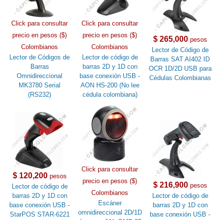
Click para consultar
Click para consultar
precio en pesos ($)
precio en pesos ($)
$ 265,000
pesos
Colombianos
Colombianos
Lector de Código de
Lector de Códigos de
Lector de código de
Barras SAT AI402 ID
Barras
barras 2D y 1D con
OCR 1D/2D USB para
Omnidireccional
base conexión USB -
Cédulas Colombianas
MK3780 Serial
AON HS-200 (No lee
(RS232)
cédula colombiana)
Click para consultar
$ 120,200
pesos
precio en pesos ($)
$ 216,900
pesos
Lector de código de
Colombianos
barras 2D y 1D con
Lector de código de
Escáner
base conexión USB -
barras 2D y 1D con
omnidireccional 2D/1D
StarPOS STAR-6221
base conexión USB -