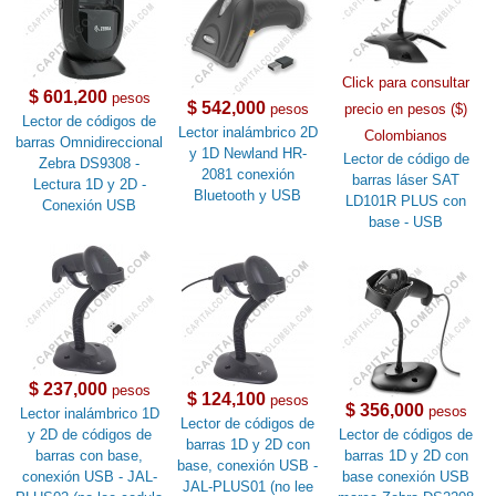
Click para consultar
$ 601,200
pesos
$ 542,000
pesos
precio en pesos ($)
Lector de códigos de
Lector inalámbrico 2D
Colombianos
barras Omnidireccional
y 1D Newland HR-
Lector de código de
Zebra DS9308 -
2081 conexión
barras láser SAT
Lectura 1D y 2D -
Bluetooth y USB
LD101R PLUS con
Conexión USB
base - USB
$ 237,000
pesos
$ 124,100
pesos
$ 356,000
pesos
Lector inalámbrico 1D
Lector de códigos de
y 2D de códigos de
Lector de códigos de
barras 1D y 2D con
barras con base,
barras 1D y 2D con
base, conexión USB -
conexión USB - JAL-
base conexión USB
JAL-PLUS01 (no lee