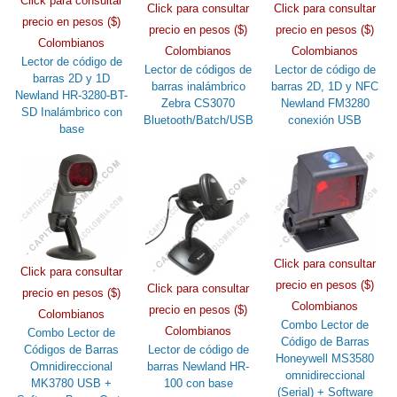
Click para consultar
Click para consultar
Click para consultar
precio en pesos ($)
precio en pesos ($)
precio en pesos ($)
Colombianos
Colombianos
Colombianos
Lector de código de
Lector de códigos de
Lector de código de
barras 2D y 1D
barras inalámbrico
barras 2D, 1D y NFC
Newland HR-3280-BT-
Zebra CS3070
Newland FM3280
SD Inalámbrico con
Bluetooth/Batch/USB
conexión USB
base
Click para consultar
Click para consultar
precio en pesos ($)
Click para consultar
precio en pesos ($)
Colombianos
precio en pesos ($)
Colombianos
Combo Lector de
Colombianos
Combo Lector de
Código de Barras
Códigos de Barras
Lector de código de
Honeywell MS3580
Omnidireccional
barras Newland HR-
omnidireccional
MK3780 USB +
100 con base
(Serial) + Software