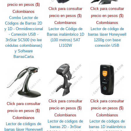
precio en pesos ($)
Click para consultar
Click para consultar
Colombianos
precio en pesos ($)
precio en pesos ($)
Combo Lector de
Colombianos
Colombianos
Códigos de Barras 2D
y 1D - Omnidireccional
Lector de Código de
Lector de código de
- Conexión USB -
Barras inalámbrico 1D
barras láser Honeywell
3nStar SC500 (no lee
(100 metros) SAT
1200g con base
cédulas colombianas)
LI102W
conexión USB
y Software
BarrasCarta
Click para consultar
Click para consultar
Click para consultar
precio en pesos ($)
precio en pesos ($)
precio en pesos ($)
Colombianos
Colombianos
Colombianos
Lector de códigos de
Lector de códigos de
Lector de códigos de
barras 2D - 3nStar
barras 1D inalámbrico
barras láser Honeywell