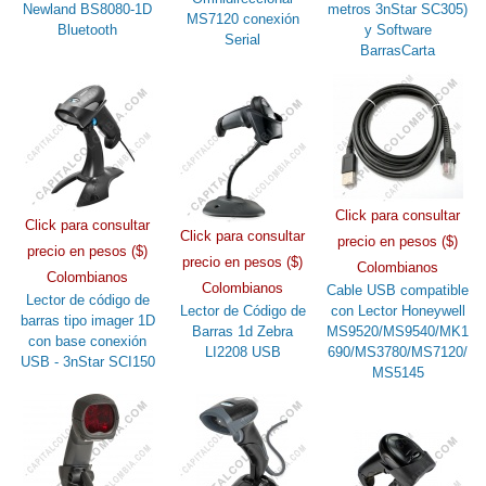
Newland BS8080-1D
metros 3nStar SC305)
MS7120 conexión
Bluetooth
y Software
Serial
BarrasCarta
Click para consultar
Click para consultar
Click para consultar
precio en pesos ($)
precio en pesos ($)
precio en pesos ($)
Colombianos
Colombianos
Colombianos
Cable USB compatible
Lector de código de
Lector de Código de
con Lector Honeywell
barras tipo imager 1D
Barras 1d Zebra
MS9520/MS9540/MK1
con base conexión
LI2208 USB
690/MS3780/MS7120/
USB - 3nStar SCI150
MS5145