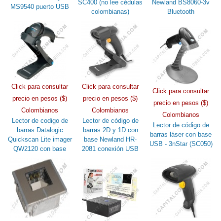
SC400 (no lee cédulas
Newland BS8060-3v
MS9540 puerto USB
colombianas)
Bluetooth
Click para consultar
Click para consultar
Click para consultar
precio en pesos ($)
precio en pesos ($)
precio en pesos ($)
Colombianos
Colombianos
Colombianos
Lector de codigo de
Lector de código de
Lector de código de
barras Datalogic
barras 2D y 1D con
barras láser con base
Quickscan Lite imager
base Newland HR-
USB - 3nStar (SC050)
QW2120 con base
2081 conexión USB