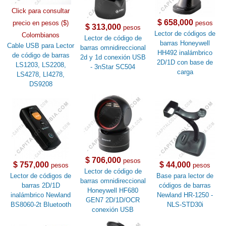
Click para consultar
$ 658,000
precio en pesos ($)
pesos
$ 313,000
pesos
Lector de códigos de
Colombianos
Lector de código de
barras Honeywell
Cable USB para Lector
barras omnidireccional
HH492 inalámbrico
de código de barras
2d y 1d conexión USB
2D/1D con base de
LS1203, LS2208,
- 3nStar SC504
carga
LS4278, LI4278,
DS9208
$ 706,000
pesos
$ 757,000
$ 44,000
pesos
pesos
Lector de código de
Lector de códigos de
Base para lector de
barras omnidireccional
barras 2D/1D
códigos de barras
Honeywell HF680
inalámbrico Newland
Newland HR-1250 -
GEN7 2D/1D/OCR
BS8060-2t Bluetooth
NLS-STD30i
conexión USB