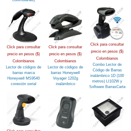
Click para consultar
Click para consultar
Click para consultar
precio en pesos ($)
precio en pesos ($)
precio en pesos ($)
Colombianos
Colombianos
Colombianos
Combo Lector de
Lector de códigos de
Lector de códigos de
Código de Barras
barras marca
barras Honeywell
inalámbrico 1D (100
Honeywell MS9540
Voyager 1202g
metros) LI102W y
conexión serial
inalámbrico
Software BarrasCarta