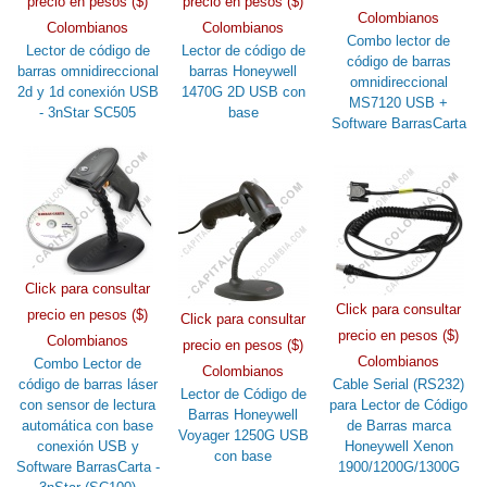
precio en pesos ($)
precio en pesos ($)
Colombianos
Colombianos
Colombianos
Combo lector de
Lector de código de
Lector de código de
código de barras
barras omnidireccional
barras Honeywell
omnidireccional
2d y 1d conexión USB
1470G 2D USB con
MS7120 USB +
- 3nStar SC505
base
Software BarrasCarta
Click para consultar
Click para consultar
precio en pesos ($)
Click para consultar
precio en pesos ($)
Colombianos
precio en pesos ($)
Colombianos
Combo Lector de
Colombianos
código de barras láser
Cable Serial (RS232)
Lector de Código de
con sensor de lectura
para Lector de Código
Barras Honeywell
automática con base
de Barras marca
Voyager 1250G USB
conexión USB y
Honeywell Xenon
con base
Software BarrasCarta -
1900/1200G/1300G