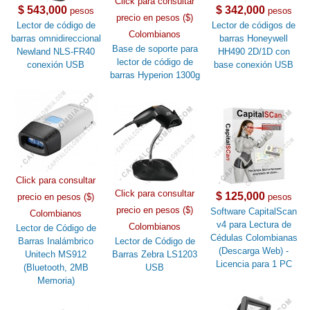
Click para consultar
$ 543,000
$ 342,000
pesos
pesos
precio en pesos ($)
Lector de código de
Lector de códigos de
Colombianos
barras omnidireccional
barras Honeywell
Base de soporte para
Newland NLS-FR40
HH490 2D/1D con
lector de código de
conexión USB
base conexión USB
barras Hyperion 1300g
Click para consultar
Click para consultar
$ 125,000
precio en pesos ($)
pesos
precio en pesos ($)
Software CapitalScan
Colombianos
v4 para Lectura de
Colombianos
Lector de Código de
Cédulas Colombianas
Barras Inalámbrico
Lector de Código de
(Descarga Web) -
Unitech MS912
Barras Zebra LS1203
Licencia para 1 PC
(Bluetooth, 2MB
USB
Memoria)