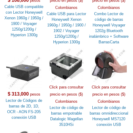
$ 108,000
pesos
precio en pesos ($)
precio en pesos ($)
Cable USB compatible
Colombianos
Colombianos
con Lector Honeywell
Cable USB para Lector
Combo Lector de
Xenon 1960g / 1950g /
Honeywell Xenon
código de barras
1900 / Voyager
1960g / 1950g / 1900 /
Honeywell Voyager
1250g/1200g /
1902 / Voyager
1202g Bluetooth
Hyperion 1300g
1250g/1200g /
inalámbrico + Software
Hyperion 1300g
BarrasCarta
Click para consultar
Click para consultar
$ 313,000
pesos
precio en pesos ($)
precio en pesos ($)
Lector de Códigos de
Colombianos
Colombianos
barras de 2D, 1D,
Lector de código de
Lector de código de
OCR - AON FS-205
barras empotrable
barras omnidireccional
conexión USB
Datalogic Magellan
Honeywell MS7120
3510HSi
conexión USB