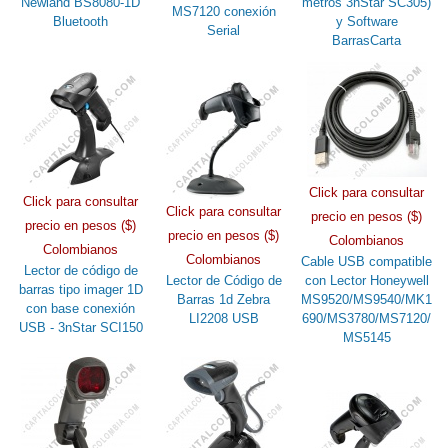
Newland BS8080-1D
metros 3nStar SC305)
MS7120 conexión
Bluetooth
y Software
Serial
BarrasCarta
Click para consultar
Click para consultar
Click para consultar
precio en pesos ($)
precio en pesos ($)
precio en pesos ($)
Colombianos
Colombianos
Colombianos
Cable USB compatible
Lector de código de
Lector de Código de
con Lector Honeywell
barras tipo imager 1D
Barras 1d Zebra
MS9520/MS9540/MK1
con base conexión
LI2208 USB
690/MS3780/MS7120/
USB - 3nStar SCI150
MS5145