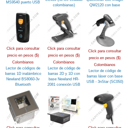
MS9540 puerto USB
colombianas)
QW2120 con base
Click para consultar
Click para consultar
Click para consultar
precio en pesos ($)
precio en pesos ($)
precio en pesos ($)
Colombianos
Colombianos
Colombianos
Lector de códigos de
Lector de código de
Lector de código de
barras 1D inalámbrico
barras 2D y 1D con
barras láser con base
Newland BS8060-3v
base Newland HR-
USB - 3nStar (SC050)
Bluetooth
2081 conexión USB
Click para consultar
Click para consultar