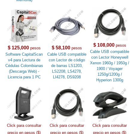
$ 108,000
pesos
$ 125,000
$ 58,100
pesos
pesos
Cable USB compatible
Software CapitalScan
Cable USB compatible
con Lector Honeywell
v4 para Lectura de
con Lector de código
Xenon 1960g / 1950g /
Cédulas Colombianas
de barras LS1203,
1900 / Voyager
(Descarga Web) -
LS2208, LS4278,
1250g/1200g /
Licencia para 1 PC
LI4278, DS9208
Hyperion 1300g
Click para consultar
Click para consultar
Click para consultar
precio en pesos ($)
precio en pesos ($)
precio en pesos ($)