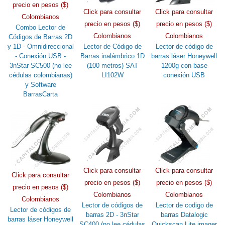
precio en pesos ($)
Click para consultar
Click para consultar
Colombianos
precio en pesos ($)
precio en pesos ($)
Combo Lector de
Colombianos
Colombianos
Códigos de Barras 2D
y 1D - Omnidireccional
Lector de Código de
Lector de código de
- Conexión USB -
Barras inalámbrico 1D
barras láser Honeywell
3nStar SC500 (no lee
(100 metros) SAT
1200g con base
cédulas colombianas)
LI102W
conexión USB
y Software
BarrasCarta
Click para consultar
Click para consultar
Click para consultar
precio en pesos ($)
precio en pesos ($)
precio en pesos ($)
Colombianos
Colombianos
Colombianos
Lector de códigos de
Lector de codigo de
Lector de códigos de
barras 2D - 3nStar
barras Datalogic
barras láser Honeywell
SC400 (no lee cédulas
Quickscan Lite imager