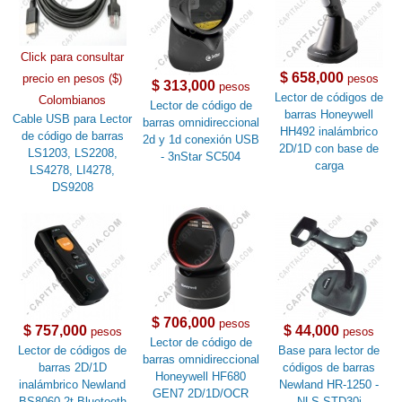
Click para consultar
$ 658,000
precio en pesos ($)
pesos
$ 313,000
pesos
Lector de códigos de
Colombianos
Lector de código de
barras Honeywell
Cable USB para Lector
barras omnidireccional
HH492 inalámbrico
de código de barras
2d y 1d conexión USB
2D/1D con base de
LS1203, LS2208,
- 3nStar SC504
carga
LS4278, LI4278,
DS9208
$ 706,000
pesos
$ 757,000
$ 44,000
pesos
pesos
Lector de código de
Lector de códigos de
Base para lector de
barras omnidireccional
barras 2D/1D
códigos de barras
Honeywell HF680
inalámbrico Newland
Newland HR-1250 -
GEN7 2D/1D/OCR
BS8060-2t Bluetooth
NLS-STD30i