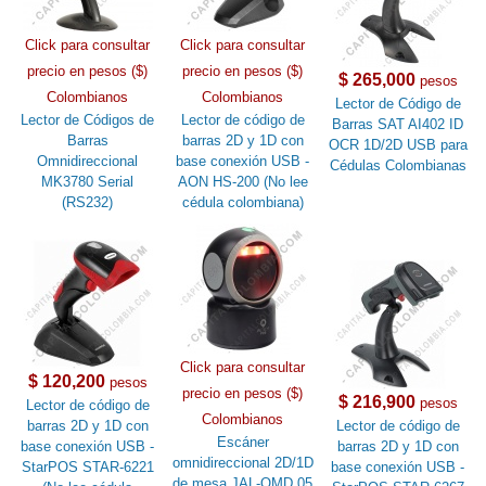
Click para consultar
Click para consultar
precio en pesos ($)
precio en pesos ($)
$ 265,000
pesos
Colombianos
Colombianos
Lector de Código de
Lector de Códigos de
Lector de código de
Barras SAT AI402 ID
Barras
barras 2D y 1D con
OCR 1D/2D USB para
Omnidireccional
base conexión USB -
Cédulas Colombianas
MK3780 Serial
AON HS-200 (No lee
(RS232)
cédula colombiana)
Click para consultar
$ 120,200
pesos
precio en pesos ($)
$ 216,900
pesos
Lector de código de
Colombianos
barras 2D y 1D con
Lector de código de
Escáner
base conexión USB -
barras 2D y 1D con
omnidireccional 2D/1D
StarPOS STAR-6221
base conexión USB -
de mesa JAL-OMD 05