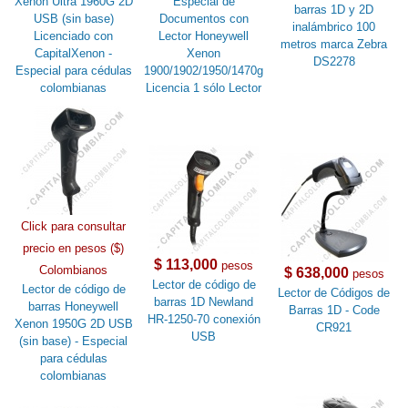
Xenon Ultra 1960G 2D
Especial de
barras 1D y 2D
USB (sin base)
Documentos con
inalámbrico 100
Licenciado con
Lector Honeywell
metros marca Zebra
CapitalXenon -
Xenon
DS2278
Especial para cédulas
1900/1902/1950/1470g
colombianas
Licencia 1 sólo Lector
Click para consultar
precio en pesos ($)
$ 113,000
pesos
Colombianos
$ 638,000
pesos
Lector de código de
Lector de código de
Lector de Códigos de
barras 1D Newland
barras Honeywell
Barras 1D - Code
HR-1250-70 conexión
Xenon 1950G 2D USB
CR921
USB
(sin base) - Especial
para cédulas
colombianas