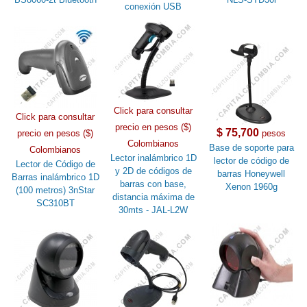
conexión USB
Click para consultar
Click para consultar
precio en pesos ($)
$ 75,700
precio en pesos ($)
pesos
Colombianos
Base de soporte para
Colombianos
Lector inalámbrico 1D
lector de código de
Lector de Código de
y 2D de códigos de
barras Honeywell
Barras inalámbrico 1D
barras con base,
Xenon 1960g
(100 metros) 3nStar
distancia máxima de
SC310BT
30mts - JAL-L2W