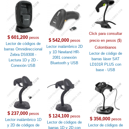
Click para consultar
$ 601,200
pesos
$ 542,000
pesos
precio en pesos ($)
Lector de códigos de
Lector inalámbrico 2D
Colombianos
barras Omnidireccional
y 1D Newland HR-
Lector de código de
Zebra DS9308 -
2081 conexión
barras láser SAT
Lectura 1D y 2D -
Bluetooth y USB
LD101R PLUS con
Conexión USB
base - USB
$ 237,000
pesos
$ 124,100
pesos
$ 356,000
pesos
Lector inalámbrico 1D
Lector de códigos de
y 2D de códigos de
Lector de códigos de
barras 1D y 2D con