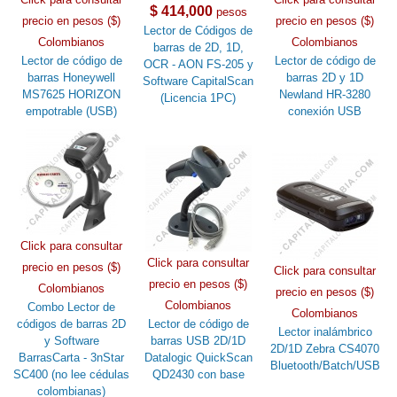
$ 414,000
pesos
precio en pesos ($)
precio en pesos ($)
Lector de Códigos de
Colombianos
Colombianos
barras de 2D, 1D,
Lector de código de
Lector de código de
OCR - AON FS-205 y
barras Honeywell
barras 2D y 1D
Software CapitalScan
MS7625 HORIZON
Newland HR-3280
(Licencia 1PC)
empotrable (USB)
conexión USB
Click para consultar
Click para consultar
precio en pesos ($)
Click para consultar
precio en pesos ($)
Colombianos
precio en pesos ($)
Colombianos
Combo Lector de
Colombianos
códigos de barras 2D
Lector de código de
Lector inalámbrico
y Software
barras USB 2D/1D
2D/1D Zebra CS4070
BarrasCarta - 3nStar
Datalogic QuickScan
Bluetooth/Batch/USB
SC400 (no lee cédulas
QD2430 con base
colombianas)