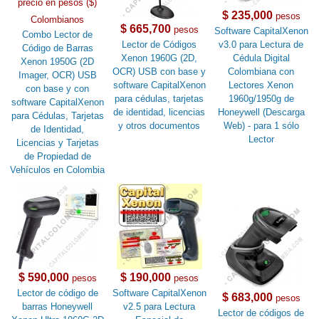
precio en pesos ($)
$ 235,000
pesos
Colombianos
$ 665,700
pesos
Software CapitalXenon
Combo Lector de
Lector de Códigos
v3.0 para Lectura de
Código de Barras
Xenon 1960G (2D,
Cédula Digital
Xenon 1950G (2D
OCR) USB con base y
Colombiana con
Imager, OCR) USB
software CapitalXenon
Lectores Xenon
con base y con
para cédulas, tarjetas
1960g/1950g de
software CapitalXenon
de identidad, licencias
Honeywell (Descarga
para Cédulas, Tarjetas
y otros documentos
Web) - para 1 sólo
de Identidad,
Lector
Licencias y Tarjetas
de Propiedad de
Vehículos en Colombia
$ 590,000
$ 190,000
pesos
pesos
Lector de código de
Software CapitalXenon
$ 683,000
pesos
barras Honeywell
v2.5 para Lectura
Lector de códigos de