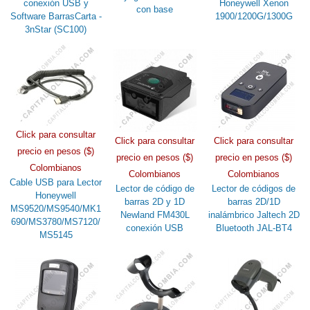
conexión USB y
Honeywell Xenon
con base
Software BarrasCarta -
1900/1200G/1300G
3nStar (SC100)
Click para consultar
Click para consultar
Click para consultar
precio en pesos ($)
precio en pesos ($)
precio en pesos ($)
Colombianos
Colombianos
Colombianos
Cable USB para Lector
Lector de código de
Lector de códigos de
Honeywell
barras 2D y 1D
barras 2D/1D
MS9520/MS9540/MK1
Newland FM430L
inalámbrico Jaltech 2D
690/MS3780/MS7120/
conexión USB
Bluetooth JAL-BT4
MS5145