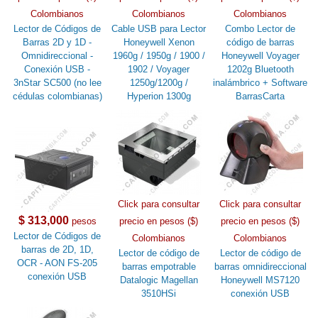
Colombianos
Colombianos
Colombianos
Lector de Códigos de
Cable USB para Lector
Combo Lector de
Barras 2D y 1D -
Honeywell Xenon
código de barras
Omnidireccional -
1960g / 1950g / 1900 /
Honeywell Voyager
Conexión USB -
1902 / Voyager
1202g Bluetooth
3nStar SC500 (no lee
1250g/1200g /
inalámbrico + Software
cédulas colombianas)
Hyperion 1300g
BarrasCarta
Click para consultar
Click para consultar
$ 313,000
pesos
precio en pesos ($)
precio en pesos ($)
Lector de Códigos de
Colombianos
Colombianos
barras de 2D, 1D,
Lector de código de
Lector de código de
OCR - AON FS-205
barras empotrable
barras omnidireccional
conexión USB
Datalogic Magellan
Honeywell MS7120
3510HSi
conexión USB