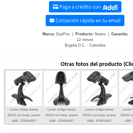
Paga a crédito con
Cotización rápida en tu email
Marca:
StarPos |
Producto:
Nuevo |
Garantía:
12 meses
Bogotá D.C. - Colombia
Otras fotos del producto (Cli
Lector código barras
Lector código barras
Lector código barras
Lector 
2D/1D con base, puerto
2D/1D con base, puerto
2D/1D con base, puerto
2D/1D co
USB - STAR-6267
USB - STAR-6267
USB - STAR-6267
USB -