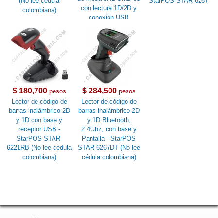
(No lee cédula
StarPOS STAR-6267
con lectura 1D/2D y
colombiana)
conexión USB
$ 180,700
$ 284,500
pesos
pesos
Lector de código de
Lector de código de
barras inalámbrico 2D
barras inalámbrico 2D
y 1D con base y
y 1D Bluetooth,
receptor USB -
2.4Ghz, con base y
StarPOS STAR-
Pantalla - StarPOS
6221RB (No lee cédula
STAR-6267DT (No lee
colombiana)
cédula colombiana)