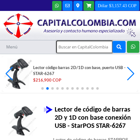
Dólar $3,157.43 COP
Menú
Tabla Digitalizadora XP-Pen Deco 640 - IT640 con lápiz
16K
$139,200 COP
Lector de código de barras
2D y 1D con base conexión
USB - StarPOS STAR-6267
Lector de código de barras STARPOS