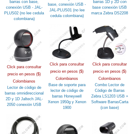
barras con base,
barras 1D y 2D con
base, conexión USB -
conexión USB - JAL-
base conexión USB
JAL-PLUS01 (no lee
PLUS02 (no lee cedula
marca Zebra DS2208
cedula colombiana)
colombiana)
Click para consultar
Click para consultar
Click para consultar
precio en pesos ($)
precio en pesos ($)
precio en pesos ($)
Colombianos
Colombianos
Colombianos
Base de soporte para
Combo Lector de
Lector de código de
lector de código de
Código de Barras
barras omnidireccional
barras Honeywell
Zebra LS1203 USB +
2D y 1D Jaltech JAL-
Xenon 1950g y Xenon
Software BarrasCarta
2050 conexión USB
1900
(con base)