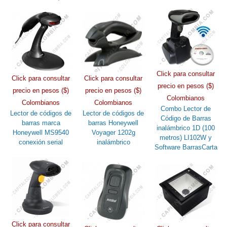
Click para consultar
Click para consultar
Click para consultar
precio en pesos ($)
precio en pesos ($)
precio en pesos ($)
Colombianos
Colombianos
Colombianos
Combo Lector de
Lector de códigos de
Lector de códigos de
Código de Barras
barras marca
barras Honeywell
inalámbrico 1D (100
Honeywell MS9540
Voyager 1202g
metros) LI102W y
conexión serial
inalámbrico
Software BarrasCarta
Click para consultar