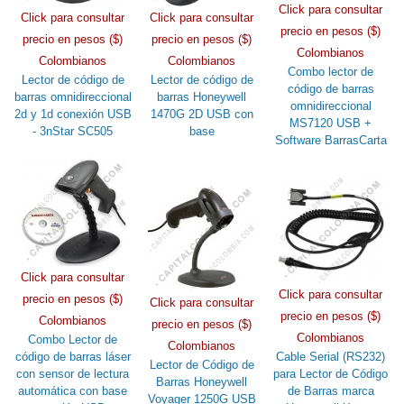
Click para consultar
Click para consultar
Click para consultar
precio en pesos ($)
precio en pesos ($)
precio en pesos ($)
Colombianos
Colombianos
Colombianos
Combo lector de
Lector de código de
Lector de código de
código de barras
barras omnidireccional
barras Honeywell
omnidireccional
2d y 1d conexión USB
1470G 2D USB con
MS7120 USB +
- 3nStar SC505
base
Software BarrasCarta
Click para consultar
Click para consultar
precio en pesos ($)
Click para consultar
precio en pesos ($)
Colombianos
precio en pesos ($)
Colombianos
Combo Lector de
Colombianos
código de barras láser
Cable Serial (RS232)
Lector de Código de
con sensor de lectura
para Lector de Código
Barras Honeywell
automática con base
de Barras marca
Voyager 1250G USB