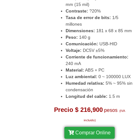
mm (15 mil)
Contraste:
?20%
Tasa de error de bits:
1/5
millones
Dimensiones:
181 x 68 x 85 mm
Peso:
140 g
Comunicación:
USB-HID
Voltaje:
DC5V ±5%
Corriente de funcionamiento:
240 mA
Material:
ABS + PC
Luz ambiental:
0 ~ 100000 LUX
Humedad relativa:
5% ~ 95% sin
condensación
Longitud del cable:
1.5 m
Precio $ 216,900
pesos
(IVA
incluido)
Comprar Online