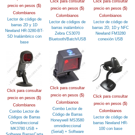
Click para consultar
Click para consultar
precio en pesos ($)
precio en pesos ($)
precio en pesos ($)
Colombianos
Colombianos
Colombianos
Lector de código de
Lector de códigos de
Lector de código de
barras 2D y 1D
barras inalámbrico
barras 2D, 1D y NFC
Newland HR-3280-BT-
Zebra CS3070
Newland FM3280
SD Inalámbrico con
Bluetooth/Batch/USB
conexión USB
base
Click para consultar
Click para consultar
precio en pesos ($)
Click para consultar
precio en pesos ($)
Colombianos
precio en pesos ($)
Colombianos
Combo Lector de
Colombianos
Combo Lector de
Código de Barras
Códigos de Barras
Lector de código de
Honeywell MS3580
Omnidireccional
barras Newland HR-
omnidireccional
MK3780 USB +
100 con base
(Serial) + Software
Software BarrasCarta