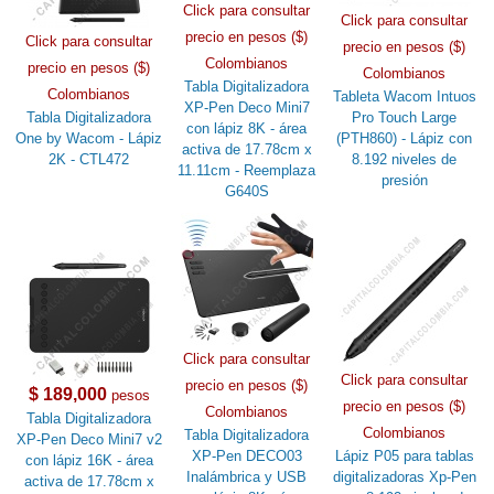
Click para consultar
Click para consultar
precio en pesos ($)
Click para consultar
precio en pesos ($)
Colombianos
precio en pesos ($)
Colombianos
Tabla Digitalizadora
Colombianos
Tableta Wacom Intuos
XP-Pen Deco Mini7
Tabla Digitalizadora
Pro Touch Large
con lápiz 8K - área
One by Wacom - Lápiz
(PTH860) - Lápiz con
activa de 17.78cm x
2K - CTL472
8.192 niveles de
11.11cm - Reemplaza
presión
G640S
Click para consultar
Click para consultar
precio en pesos ($)
$ 189,000
pesos
precio en pesos ($)
Colombianos
Tabla Digitalizadora
Colombianos
Tabla Digitalizadora
XP-Pen Deco Mini7 v2
XP-Pen DECO03
Lápiz P05 para tablas
con lápiz 16K - área
Inalámbrica y USB
digitalizadoras Xp-Pen
activa de 17.78cm x