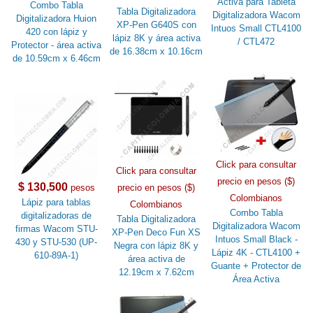
Activa para Tableta
Combo Tabla
Tabla Digitalizadora
Digitalizadora Wacom
Digitalizadora Huion
XP-Pen G640S con
Intuos Small CTL4100
420 con lápiz y
lápiz 8K y área activa
/ CTL472
Protector - área activa
de 16.38cm x 10.16cm
de 10.59cm x 6.46cm
Click para consultar
Click para consultar
precio en pesos ($)
$ 130,500
pesos
precio en pesos ($)
Colombianos
Lápiz para tablas
Colombianos
Combo Tabla
digitalizadoras de
Tabla Digitalizadora
Digitalizadora Wacom
firmas Wacom STU-
XP-Pen Deco Fun XS
Intuos Small Black -
430 y STU-530 (UP-
Negra con lápiz 8K y
Lápiz 4K - CTL4100 +
610-89A-1)
área activa de
Guante + Protector de
12.19cm x 7.62cm
Área Activa