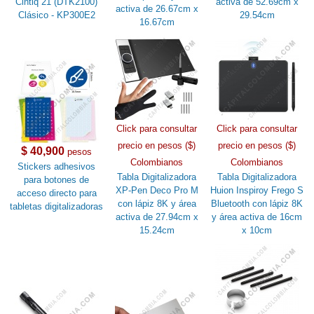
Cintiq 21 (DTK2100)
activa de 52.69cm x
activa de 26.67cm x
Clásico - KP300E2
29.54cm
16.67cm
Click para consultar
Click para consultar
precio en pesos ($)
precio en pesos ($)
$ 40,900
pesos
Colombianos
Colombianos
Stickers adhesivos
Tabla Digitalizadora
Tabla Digitalizadora
para botones de
XP-Pen Deco Pro M
Huion Inspiroy Frego S
acceso directo para
con lápiz 8K y área
Bluetooth con lápiz 8K
tabletas digitalizadoras
activa de 27.94cm x
y área activa de 16cm
15.24cm
x 10cm