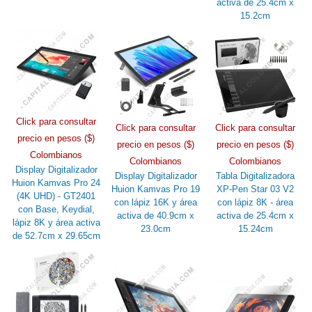
activa de 25.4cm x
15.2cm
Click para consultar
Click para consultar
Click para consultar
precio en pesos ($)
precio en pesos ($)
precio en pesos ($)
Colombianos
Colombianos
Colombianos
Display Digitalizador
Display Digitalizador
Tabla Digitalizadora
Huion Kamvas Pro 24
Huion Kamvas Pro 19
XP-Pen Star 03 V2
(4K UHD) - GT2401
con lápiz 16K y área
con lápiz 8K - área
con Base, Keydial,
activa de 40.9cm x
activa de 25.4cm x
lápiz 8K y área activa
23.0cm
15.24cm
de 52.7cm x 29.65cm