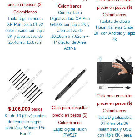
precio en pesos ($)
Colombianos
precio en pesos ($)
Colombianos
Combo Tabla
Colombianos
Tabla Digitalizadora
Digitalizadora XP-Pen
Tableta de dibujo
XP-Pen Deco 01 v2
G430S con lápiz 8K y
Huion Kamvas Slate
color rosado con lápiz
área activa de
10" con Android y lápiz
8K y área activa de
10.16cm x 7.62cm +
4k
25.4cm x 15.87cm
Protector de Área
Activa
Click para consultar
precio en pesos ($)
Click para consultar
$ 106,000
pesos
Colombianos
precio en pesos ($)
Kit de 10 (diez) puntas
Tabla Digitalizadora
de repuesto negras
Colombianos
XP-Pen Star06
para lápiz Wacom Pro
Lápiz digital Huion
Inalámbrica y USB
Pen 2
PW517
con lápiz 8K - área