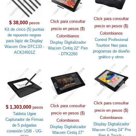
Click para consultar
Click para consultar
$ 38,000
pesos
precio en pesos ($)
precio en pesos ($)
Kit de cinco (5) puntas
Colombianos
de repuesto negras
Colombianos
Control Profesional
para lápiz de Display
Display Digitalizador
Tourbox Neo para
Wacom One DTC133 -
Wacom Cintiq 22" Pen
programas de diseño
ACK24501Z
- DTK2260
grático y otros
Click para consultar
Click para consultar
$ 1,303,000
pesos
precio en pesos ($)
precio en pesos ($)
Tableta Ugee
Colombianos
Capturador de Firmas
Colombianos
Display Digitalizador
de 5 pulgadas
Display Digitalizador
Wacom Cintiq 24" Pro
conexión USB - UG-
Wacom Cintiq 27"
Pen & Touch -