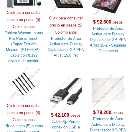
Click para consultar
Click para consultar
precio en pesos ($)
$ 92,600
pesos
precio en pesos ($)
Colombianos
Protector de Área
Colombianos
Tableta Wacom Intuos
Activa para Display
Pro Pen & Touch
Protector de Área
Digitalizador XP-PEN
(Paper Edition)
Activa para Display
Artist 16-2 - Segunda
Medium (PTH660P) -
Digitalizador XP-PEN
Generación
Lápiz con 8.192
Artist 15.6 Pro
niveles de presión
Click para consultar
$ 79,200
precio en pesos ($)
pesos
$ 42,100
pesos
Protector de Área
Colombianos
Cable Xp-Pen de
Activa para Display
Kit de cinco (5) puntas
conexión USB a
Digitalizador XP-PEN
de repuesto negras