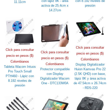
con lápiz 8K - área
con 8.192 niveles de
11.11cm
activa de 25.4cm x
presión
14.27cm
Click para consultar
Click para consultar
Click para consultar
precio en pesos ($)
precio en pesos ($)
precio en pesos ($)
Colombianos
Colombianos
Colombianos
Display Digitalizador
Tableta Wacom Intuos
Protector compatible
Huion Kamvas Pro 22
Pro Touch Small
con Display
(2.5K QHD) con base,
PTH460 - Lápiz con
Digitalizador Wacom
lápiz 8K y área activa
8.192 niveles de
One - DTC133W0A
de 47.54cm x 26.74cm
presión
- RDS-220