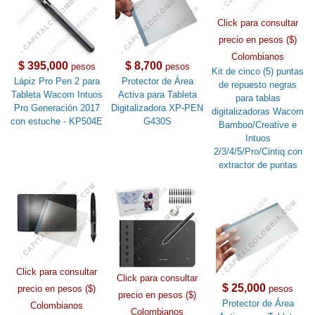
Click para consultar
precio en pesos ($)
Colombianos
$ 395,000
$ 8,700
pesos
pesos
Kit de cinco (5) puntas
Lápiz Pro Pen 2 para
Protector de Área
de repuesto negras
Tableta Wacom Intuos
Activa para Tableta
para tablas
Pro Generación 2017
Digitalizadora XP-PEN
digitalizadoras Wacom
con estuche - KP504E
G430S
Bamboo/Creative e
Intuos
2/3/4/5/Pro/Cintiq con
extractor de puntas
Click para consultar
Click para consultar
$ 25,000
precio en pesos ($)
pesos
precio en pesos ($)
Protector de Área
Colombianos
Colombianos