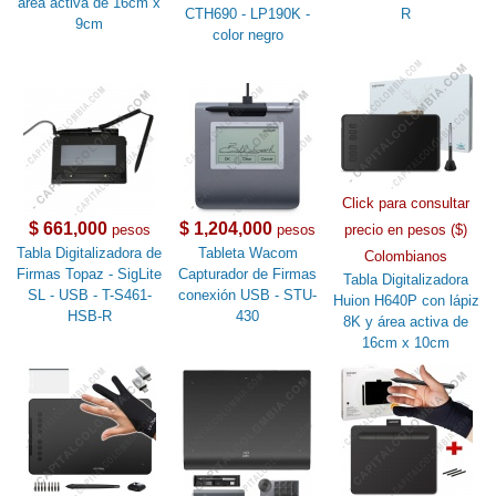
área activa de 16cm x
CTH690 - LP190K -
R
9cm
color negro
Click para consultar
$ 661,000
$ 1,204,000
pesos
pesos
precio en pesos ($)
Tabla Digitalizadora de
Tableta Wacom
Colombianos
Firmas Topaz - SigLite
Capturador de Firmas
Tabla Digitalizadora
SL - USB - T-S461-
conexión USB - STU-
Huion H640P con lápiz
HSB-R
430
8K y área activa de
16cm x 10cm