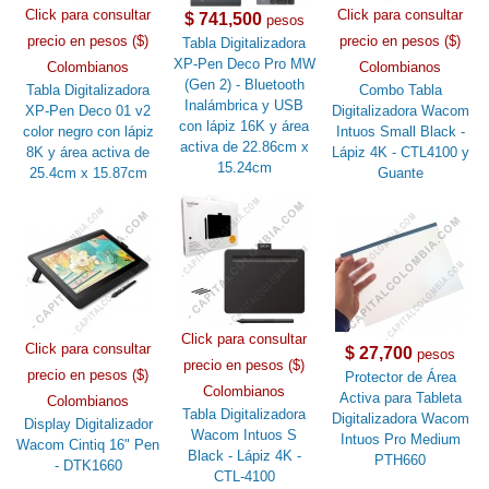
Click para consultar
Click para consultar
$ 741,500
pesos
precio en pesos ($)
precio en pesos ($)
Tabla Digitalizadora
XP-Pen Deco Pro MW
Colombianos
Colombianos
(Gen 2) - Bluetooth
Tabla Digitalizadora
Combo Tabla
Inalámbrica y USB
XP-Pen Deco 01 v2
Digitalizadora Wacom
con lápiz 16K y área
color negro con lápiz
Intuos Small Black -
activa de 22.86cm x
8K y área activa de
Lápiz 4K - CTL4100 y
15.24cm
25.4cm x 15.87cm
Guante
Click para consultar
Click para consultar
$ 27,700
pesos
precio en pesos ($)
precio en pesos ($)
Protector de Área
Colombianos
Activa para Tableta
Colombianos
Tabla Digitalizadora
Digitalizadora Wacom
Display Digitalizador
Wacom Intuos S
Intuos Pro Medium
Wacom Cintiq 16" Pen
Black - Lápiz 4K -
PTH660
- DTK1660
CTL-4100