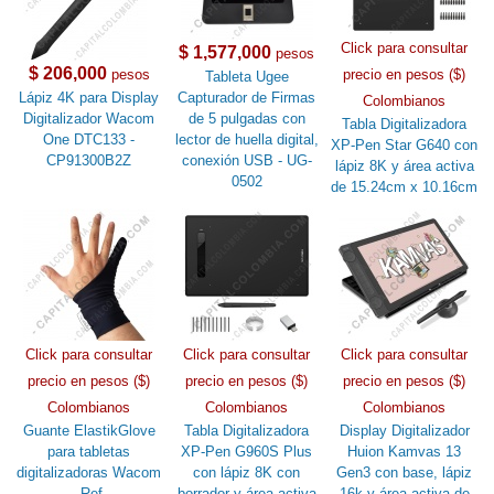
Click para consultar
$ 1,577,000
pesos
$ 206,000
pesos
precio en pesos ($)
Tableta Ugee
Lápiz 4K para Display
Capturador de Firmas
Colombianos
Digitalizador Wacom
de 5 pulgadas con
Tabla Digitalizadora
One DTC133 -
lector de huella digital,
XP-Pen Star G640 con
CP91300B2Z
conexión USB - UG-
lápiz 8K y área activa
0502
de 15.24cm x 10.16cm
Click para consultar
Click para consultar
Click para consultar
precio en pesos ($)
precio en pesos ($)
precio en pesos ($)
Colombianos
Colombianos
Colombianos
Guante ElastikGlove
Tabla Digitalizadora
Display Digitalizador
para tabletas
XP-Pen G960S Plus
Huion Kamvas 13
digitalizadoras Wacom
con lápiz 8K con
Gen3 con base, lápiz
- Ref.
borrador y área activa
16k y área activa de