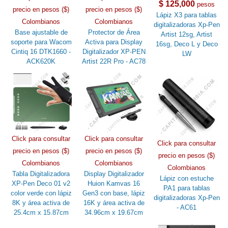
$ 125,000
pesos
precio en pesos ($)
precio en pesos ($)
Lápiz X3 para tablas
Colombianos
Colombianos
digitalizadoras Xp-Pen
Base ajustable de
Protector de Área
Artist 12sg, Artist
soporte para Wacom
Activa para Display
16sg, Deco L y Deco
Cintiq 16 DTK1660 -
Digitalizador XP-PEN
LW
ACK620K
Artist 22R Pro - AC78
Click para consultar
Click para consultar
Click para consultar
precio en pesos ($)
precio en pesos ($)
precio en pesos ($)
Colombianos
Colombianos
Colombianos
Tabla Digitalizadora
Display Digitalizador
Lápiz con estuche
XP-Pen Deco 01 v2
Huion Kamvas 16
PA1 para tablas
color verde con lápiz
Gen3 con base, lápiz
digitalizadoras Xp-Pen
8K y área activa de
16K y área activa de
- AC61
25.4cm x 15.87cm
34.96cm x 19.67cm