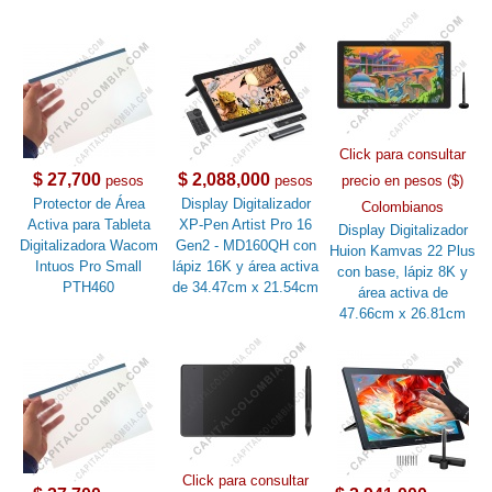
Click para consultar
$ 27,700
$ 2,088,000
pesos
pesos
precio en pesos ($)
Protector de Área
Display Digitalizador
Colombianos
Activa para Tableta
XP-Pen Artist Pro 16
Display Digitalizador
Digitalizadora Wacom
Gen2 - MD160QH con
Huion Kamvas 22 Plus
Intuos Pro Small
lápiz 16K y área activa
con base, lápiz 8K y
PTH460
de 34.47cm x 21.54cm
área activa de
47.66cm x 26.81cm
Click para consultar