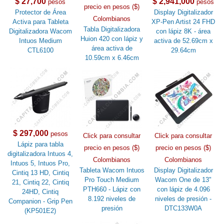
$ 27,700
$ 2,941,000
pesos
pesos
precio en pesos ($)
Protector de Área
Display Digitalizador
Colombianos
Activa para Tableta
XP-Pen Artist 24 FHD
Tabla Digitalizadora
Digitalizadora Wacom
con lápiz 8K - área
Huion 420 con lápiz y
Intuos Medium
activa de 52.69cm x
área activa de
CTL6100
29.64cm
10.59cm x 6.46cm
$ 297,000
pesos
Click para consultar
Click para consultar
Lápiz para tabla
precio en pesos ($)
precio en pesos ($)
digitalizadora Intuos 4,
Colombianos
Colombianos
Intuos 5, Intuos Pro,
Tableta Wacom Intuos
Display Digitalizador
Cintiq 13 HD, Cintiq
Pro Touch Medium
Wacom One de 13"
21, Cintiq 22, Cintiq
PTH660 - Lápiz con
con lápiz de 4.096
24HD, Cintiq
8.192 niveles de
niveles de presión -
Companion - Grip Pen
presión
DTC133W0A
(KP501E2)