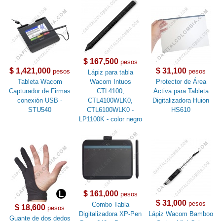
$ 167,500
pesos
$ 1,421,000
$ 31,100
pesos
pesos
Lápiz para tabla
Tableta Wacom
Wacom Intuos
Protector de Área
Capturador de Firmas
CTL4100,
Activa para Tableta
conexión USB -
CTL4100WLK0,
Digitalizadora Huion
STU540
CTL6100WLK0 -
HS610
LP1100K - color negro
$ 161,000
pesos
$ 31,000
pesos
Combo Tabla
$ 18,600
pesos
Digitalizadora XP-Pen
Lápiz Wacom Bamboo
Guante de dos dedos