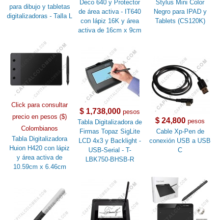
Deco 640 y Protector
Stylus Mini Color
para dibujo y tabletas
de área activa - IT640
Negro para IPAD y
digitalizadoras - Talla L
con lápiz 16K y área
Tablets (CS120K)
activa de 16cm x 9cm
Click para consultar
$ 1,738,000
pesos
precio en pesos ($)
$ 24,800
pesos
Tabla Digitalizadora de
Colombianos
Firmas Topaz SigLite
Cable Xp-Pen de
Tabla Digitalizadora
LCD 4x3 y Backlight -
conexión USB a USB
Huion H420 con lápiz
USB-Serial - T-
C
y área activa de
LBK750-BHSB-R
10.59cm x 6.46cm