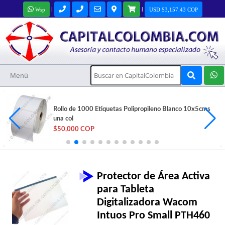
|
|
Wsp
USD $3,157.43 COP
Menú
Impresora portátil 80mm USB + Bluetooth y Estuche
STAR-A300E
$312,000 COP
Protector de Área Activa
para Tableta
Digitalizadora Wacom
Intuos Pro Small PTH460