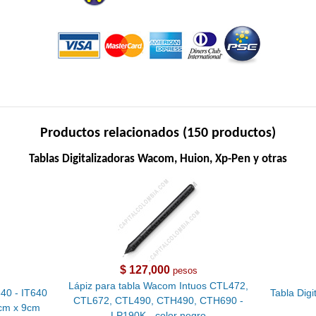
Productos relacionados (150 productos)
Tablas Digitalizadoras Wacom, Huion, Xp-Pen y otras
$ 127,000
pesos
Lápiz para tabla Wacom Intuos CTL472,
640 - IT640
Tabla Digi
CTL672, CTL490, CTH490, CTH690 -
6cm x 9cm
LP190K - color negro