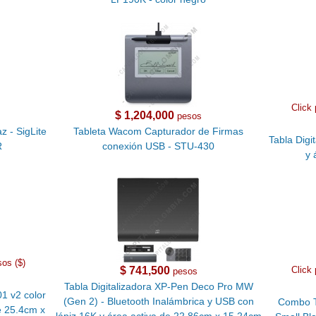
Click 
$ 1,204,000
pesos
z - SigLite
Tableta Wacom Capturador de Firmas
Tabla Digi
R
conexión USB - STU-430
y 
sos ($)
$ 741,500
Click 
pesos
Tabla Digitalizadora XP-Pen Deco Pro MW
1 v2 color
(Gen 2) - Bluetooth Inalámbrica y USB con
Combo T
e 25.4cm x