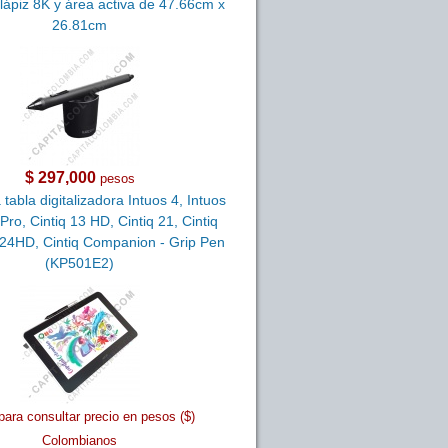
lápiz 8K y área activa de 47.66cm x
26.81cm
$ 297,000
pesos
 tabla digitalizadora Intuos 4, Intuos
 Pro, Cintiq 13 HD, Cintiq 21, Cintiq
q 24HD, Cintiq Companion - Grip Pen
(KP501E2)
para consultar precio en pesos ($)
Colombianos