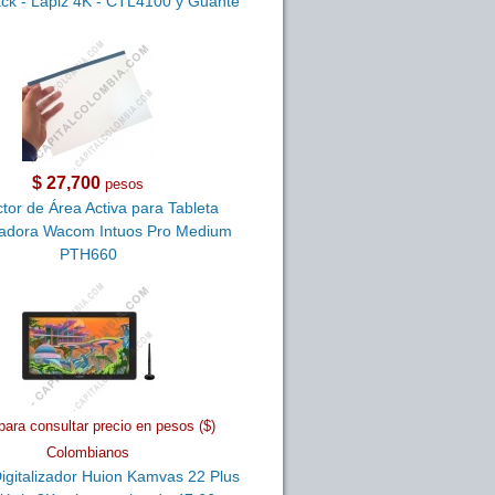
ack - Lápiz 4K - CTL4100 y Guante
$ 27,700
pesos
tor de Área Activa para Tableta
izadora Wacom Intuos Pro Medium
PTH660
para consultar precio en pesos ($)
Colombianos
Digitalizador Huion Kamvas 22 Plus