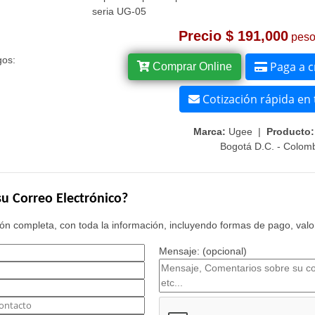
seria UG-05
Precio $ 191,000
peso
gos:
Paga a 
Comprar Online
Cotización rápida en 
Marca:
Ugee |
Producto:
Bogotá D.C. - Colom
u Correo Electrónico?
n completa, con toda la información, incluyendo formas de pago, valor
Mensaje: (opcional)