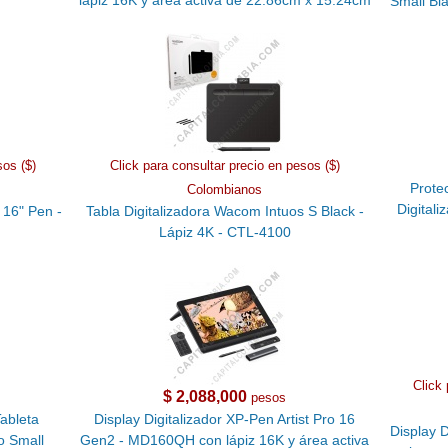
lápiz 16K y área activa de 22.86cm x 15.24cm
Small Bl
sos ($)
Click para consultar precio en pesos ($)
Protec
Colombianos
Digital
 16" Pen -
Tabla Digitalizadora Wacom Intuos S Black -
Lápiz 4K - CTL-4100
Click 
$ 2,088,000
pesos
Tableta
Display Digitalizador XP-Pen Artist Pro 16
Display 
o Small
Gen2 - MD160QH con lápiz 16K y área activa