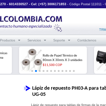
3270
-
6014330527
- Cel: (+57)
3006171853
- Código Postal 111011 -
TRM 
Productos
Servicios
Soporte
Contáctenos
rmicas
Rollo de Papel Térmico de
una
80mm X 30mts X 3 unidades
$11,500 COP
Lápiz de repuesto PH03-A para tab
UG-05
Lápiz de repuesto para tablas de firmas de la ma