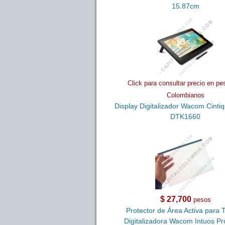
15.87cm
Click para consultar precio en pe
Colombianos
Display Digitalizador Wacom Cintiq
DTK1660
$ 27,700
pesos
Protector de Área Activa para 
Digitalizadora Wacom Intuos Pr