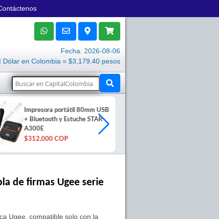
Contáctenos
Fecha: 2026-08-06
Dólar en Colombia = $3,179.40 pesos
Impresora portátil 80mm USB
Impresora tér
+ Bluetooth y Estuche STAR-
STP-103IIIU
A300E
(USB+Serial+P
$312,000 COP
la de firmas Ugee serie
rca Ugee, compatible solo con la