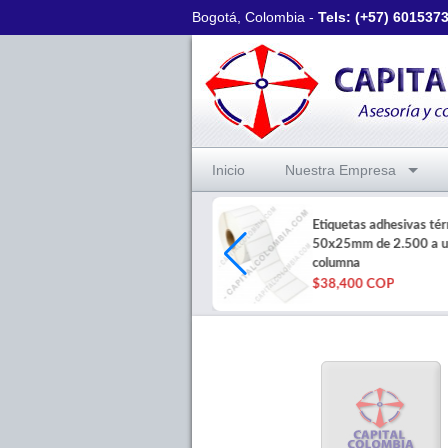
Bogotá, Colombia -
Tels: (+57)
601537
Inicio
Nuestra Empresa
Rollo Polipropileno Blanco
Etiquetas adhesivas té
Brillante 6"x100mt de Epson
50x25mm de 2.500 a 
C6500
columna
$451,300 COP
$38,400 COP