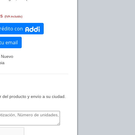
s
(IVA incluido)
crédito con
tu email
Nuevo
bia
 del producto y envío a su ciudad.