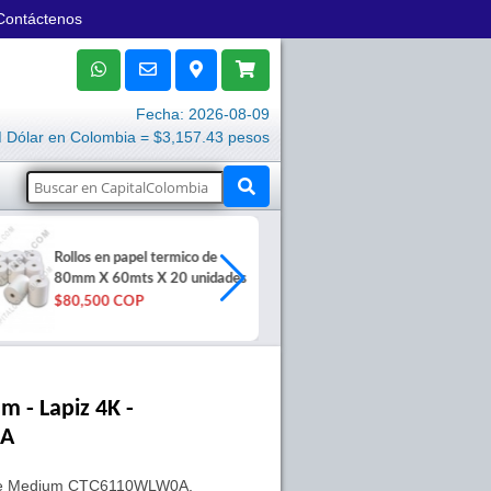
Contáctenos
Fecha: 2026-08-09
Dólar en Colombia = $3,157.43 pesos
Rollos en papel termico de
Rollo Poliprop
80mm X 60mts X 20 unidades
de 4"x50mt p
$80,500 COP
$206,900 C
 - Lapiz 4K -
0A
a One Medium CTC6110WLW0A,