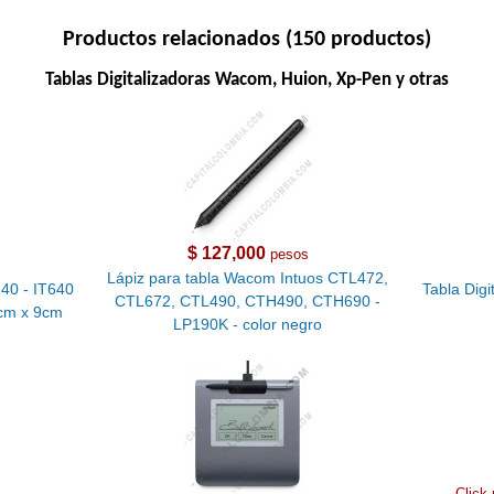
Productos relacionados (150 productos)
Tablas Digitalizadoras Wacom, Huion, Xp-Pen y otras
$ 127,000
pesos
Lápiz para tabla Wacom Intuos CTL472,
640 - IT640
Tabla Digi
CTL672, CTL490, CTH490, CTH690 -
6cm x 9cm
LP190K - color negro
Click 