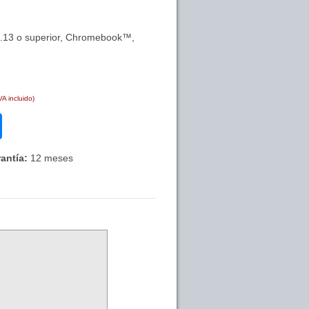
.13 o superior, Chromebook™,
VA incluido)
antía:
12 meses