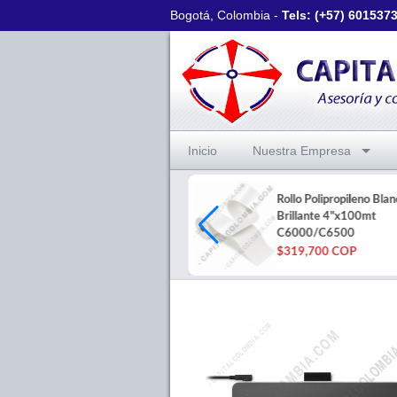
Bogotá, Colombia -
Tels: (+57)
601537
Inicio
Nuestra Empresa
Rollo Polipropileno Blan
Impresora de etiquetas SAT
Brillante 4"x100mt
TT448-2, puerto USB, Serial y
C6000/C6500
Red
$319,700 COP