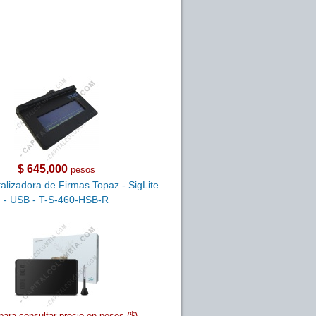
$ 645,000
pesos
talizadora de Firmas Topaz - SigLite
- USB - T-S-460-HSB-R
para consultar precio en pesos ($)