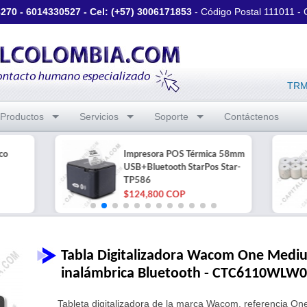
3270
-
6014330527
- Cel: (+57)
3006171853
- Código Postal 111011 -
TRM 
Productos
Servicios
Soporte
Contáctenos
co
Impresora POS Térmica 58mm
USB+Bluetooth StarPos Star-
TP586
$124,800 COP
Tabla Digitalizadora Wacom One Medium
inalámbrica Bluetooth - CTC6110WLW
Tableta digitalizadora de la marca Wacom, referenci