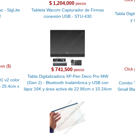
$ 1,204,000
pesos
z - SigLite
Tableta Wacom Capturador de Firmas
Tabla Digi
R
conexión USB - STU-430
y 
sos ($)
$ 741,500
Click 
pesos
Tabla Digitalizadora XP-Pen Deco Pro MW
1 v2 color
(Gen 2) - Bluetooth Inalámbrica y USB con
Combo T
e 25.4cm x
lápiz 16K y área activa de 22.86cm x 15.24cm
Small Bl