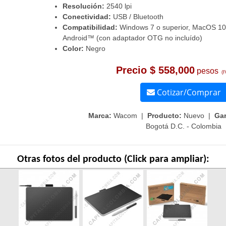
Resolución:
2540 lpi
Conectividad:
USB / Bluetooth
Compatibilidad:
Windows 7 o superior, MacOS 10
Android™ (con adaptador OTG no incluído)
Color:
Negro
Precio $ 558,000
pesos
(I
Cotizar/Comprar
Marca:
Wacom |
Producto:
Nuevo |
Gar
Bogotá D.C. - Colombia
Otras fotos del producto (Click para ampliar):