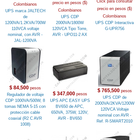
Click para consultar
precio en pesos ($)
Colombianos
precio en pesos ($)
Colombianos
UPS marca JALTECH
Colombianos
de
UPS CDP
1200VA/1.2KVA/700W
2000VA/1800W
UPS CDP Interactiva
110VCA voltaje
120VCA Tipo Torre,
G-UPR756
nominal, con AVR -
AVR - UPO11-2 AX
JAL-1200VA
$ 84,500
pesos
$ 765,500
pesos
$ 347,000
pesos
Regulador de voltaje
UPS CDP de
CDP 1000VA/500W, 8
UPS APC EASY UPS
2000VA/2KVA/1200W
tomas NEMA 5-15 con
BV650 de APC,
120VCA Voltaje
protección cable
650VA, 375W, 120V,
nominal con AVR -
coaxial (R2 C AVR
AVR - BV650
Ref. R-SMART2010
1008)