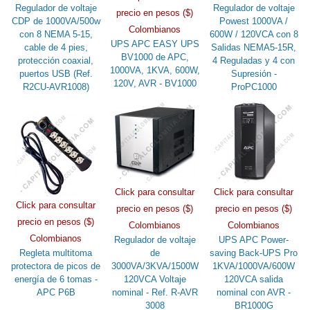
Regulador de voltaje
Regulador de voltaje
precio en pesos ($)
CDP de 1000VA/500w
Powest 1000VA /
Colombianos
con 8 NEMA 5-15,
600W / 120VCA con 8
UPS APC EASY UPS
cable de 4 pies,
Salidas NEMA5-15R,
BV1000 de APC,
protección coaxial,
4 Reguladas y 4 con
1000VA, 1KVA, 600W,
puertos USB (Ref.
Supresión -
120V, AVR - BV1000
R2CU-AVR1008)
ProPC1000
Click para consultar
Click para consultar
Click para consultar
precio en pesos ($)
precio en pesos ($)
precio en pesos ($)
Colombianos
Colombianos
Colombianos
Regulador de voltaje
UPS APC Power-
Regleta multitoma
de
saving Back-UPS Pro
protectora de picos de
3000VA/3KVA/1500W
1KVA/1000VA/600W
energía de 6 tomas -
120VCA Voltaje
120VCA salida
APC P6B
nominal - Ref. R-AVR
nominal con AVR -
3008
BR1000G