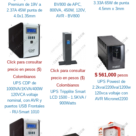
3.33A 65W de punta
Premium de 19V a
BV800 de APC,
4.5mm x 3mm
2.37A 45W punta de
800VA, 450W, 120V,
4.0x1.35mm
AVR - BV800
Click para consultar
precio en pesos ($)
Click para consultar
$ 561,000
pesos
Colombianos
precio en pesos ($)
UPS Powest de
UPS CDP de
Colombianos
2.2kva/2200va/1200w
1000VA/1KVA/400W
UPS Tripplite Smart
120vca voltaje con
120VCA voltaje
LCD 1500 - 1.5KVA /
AVR Micronet2200
nominal, con AVR y
900Watts
puertos USB Frontales
- RU-Smart 1010