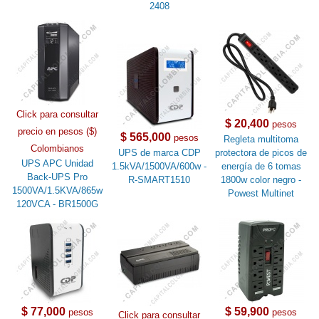
2408
Click para consultar
$ 20,400
pesos
precio en pesos ($)
$ 565,000
pesos
Regleta multitoma
Colombianos
UPS de marca CDP
protectora de picos de
UPS APC Unidad
1.5kVA/1500VA/600w -
energía de 6 tomas
Back-UPS Pro
R-SMART1510
1800w color negro -
1500VA/1.5KVA/865w
Powest Multinet
120VCA - BR1500G
$ 77,000
$ 59,900
pesos
pesos
Click para consultar