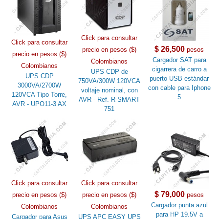
Click para consultar
Click para consultar
$ 26,500
precio en pesos ($)
pesos
precio en pesos ($)
Cargador SAT para
Colombianos
Colombianos
cigarrera de carro a
UPS CDP de
UPS CDP
puerto USB estándar
750VA/300W 120VCA
3000VA/2700W
con cable para Iphone
voltaje nominal, con
120VCA Tipo Torre,
5
AVR - Ref. R-SMART
AVR - UPO11-3 AX
751
Click para consultar
Click para consultar
$ 79,000
precio en pesos ($)
precio en pesos ($)
pesos
Cargador punta azul
Colombianos
Colombianos
para HP 19.5V a
Cargador para Asus
UPS APC EASY UPS