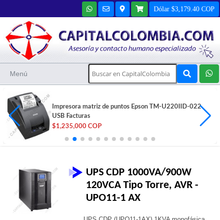
Dólar $3,179.40 COP
Menú
Impresora matriz de puntos Epson TM-U220IID-022
USB Facturas
$1,235,000 COP
UPS CDP 1000VA/900W
120VCA Tipo Torre, AVR -
UPO11-1 AX
UPS CDP (UPO11-1AX) 1KVA monofásica,