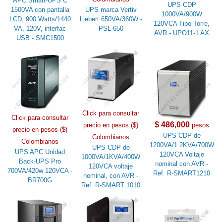
APC Smart-UPS C
UPS CDP
1500VA con pantalla
UPS marca Vertiv
1000VA/900W
LCD, 900 Watts/1440
Liebert 650VA/360W -
120VCA Tipo Torre,
VA, 120V, interfac
PSL 650
AVR - UPO11-1 AX
USB - SMC1500
Click para consultar
Click para consultar
$ 486,000
precio en pesos ($)
pesos
precio en pesos ($)
UPS CDP de
Colombianos
Colombianos
1200VA/1.2KVA/700W
UPS CDP de
UPS APC Unidad
120VCA Voltaje
1000VA/1KVA/400W
Back-UPS Pro
nominal con AVR -
120VCA voltaje
700VA/420w 120VCA -
Ref. R-SMART1210
nominal, con AVR -
BR700G
Ref. R-SMART 1010