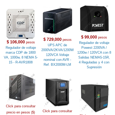
$ 99,000
pesos
$ 729,000
pesos
$ 106,000
pesos
Regulador de voltaje
UPS APC de
Regulador de voltaje
Powest 2200VA /
2000VA/2KVA/1200W
marca CDP de 1800
1200w / 120VCA con 8
120VCA Voltaje
VA, 1000w, 8 NEMA 5-
Salidas NEMA5-15R,
nominal con AVR -
15 - R-AVR1808
4 Reguladas y 4 con
Ref. BX2000M-LM
Supresión
Click para consultar
Click para consultar
precio en pesos ($)