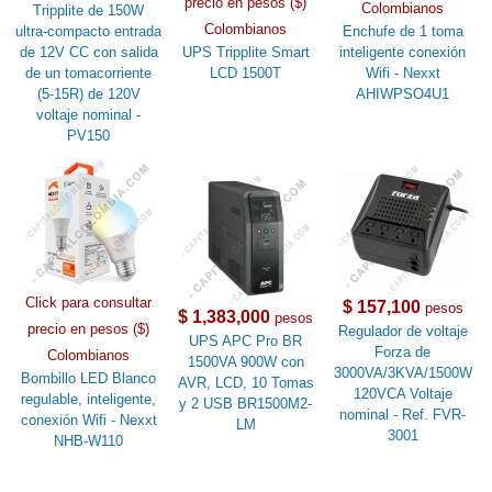
precio en pesos ($)
Colombianos
Tripplite de 150W
Colombianos
ultra-compacto entrada
Enchufe de 1 toma
de 12V CC con salida
UPS Tripplite Smart
inteligente conexión
de un tomacorriente
LCD 1500T
Wifi - Nexxt
(5-15R) de 120V
AHIWPSO4U1
voltaje nominal -
PV150
Click para consultar
$ 157,100
pesos
$ 1,383,000
pesos
precio en pesos ($)
Regulador de voltaje
UPS APC Pro BR
Forza de
Colombianos
1500VA 900W con
3000VA/3KVA/1500W
Bombillo LED Blanco
AVR, LCD, 10 Tomas
120VCA Voltaje
regulable, inteligente,
y 2 USB BR1500M2-
nominal - Ref. FVR-
conexión Wifi - Nexxt
LM
3001
NHB-W110