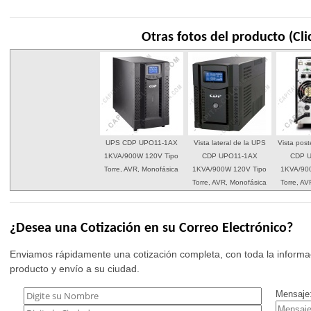
Otras fotos del producto (Cli
UPS CDP UPO11-1AX
Vista lateral de la UPS
Vista post
1KVA/900W 120V Tipo
CDP UPO11-1AX
CDP 
Torre, AVR, Monofásica
1KVA/900W 120V Tipo
1KVA/90
Torre, AVR, Monofásica
Torre, A
¿Desea una Cotización en su Correo Electrónico?
Enviamos rápidamente una cotización completa, con toda la informac
producto y envío a su ciudad.
Mensaje: