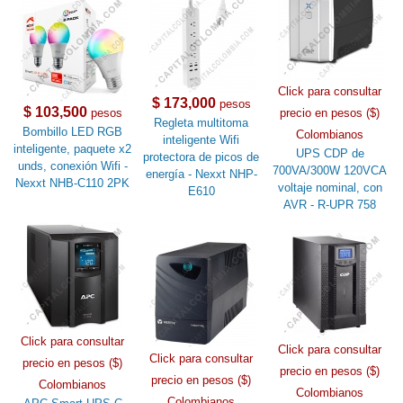
Click para consultar
$ 173,000
pesos
$ 103,500
pesos
precio en pesos ($)
Regleta multitoma
Bombillo LED RGB
Colombianos
inteligente Wifi
inteligente, paquete x2
UPS CDP de
protectora de picos de
unds, conexión Wifi -
700VA/300W 120VCA
energía - Nexxt NHP-
Nexxt NHB-C110 2PK
voltaje nominal, con
E610
AVR - R-UPR 758
Click para consultar
Click para consultar
Click para consultar
precio en pesos ($)
precio en pesos ($)
precio en pesos ($)
Colombianos
Colombianos
Colombianos