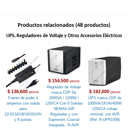
Productos relacionados (48 productos)
UPS, Reguladores de Voltaje y Otros Accesorios Eléctricos
$ 154,500
pesos
Regulador de Voltaje
$ 136,600
$ 192,000
pesos
pesos
marca CDP De
Fuente de poder 4
2000VA / 1200W /
UPS marca CDP de
amperios con salida
120VCA Con 8 Salidas
1000VA/1KVA/400W
para
NEMA5-15R
120VCA voltaje
12/15/16/18/19/20/24V
Reguladas y con
nominal, con AVR
y 8 puntas
Supresión, Coaxial
(Ref. R-UPR1008)
Integrada - R-AVR