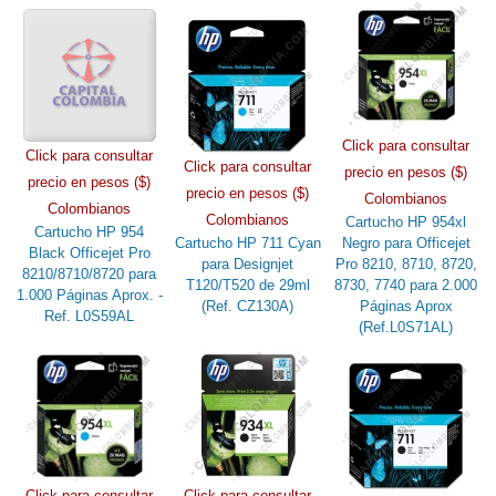
Click para consultar
Click para consultar
Click para consultar
precio en pesos ($)
precio en pesos ($)
precio en pesos ($)
Colombianos
Colombianos
Colombianos
Cartucho HP 954xl
Cartucho HP 954
Cartucho HP 711 Cyan
Negro para Officejet
Black Officejet Pro
para Designjet
Pro 8210, 8710, 8720,
8210/8710/8720 para
T120/T520 de 29ml
8730, 7740 para 2.000
1.000 Páginas Aprox. -
(Ref. CZ130A)
Páginas Aprox
Ref. L0S59AL
(Ref.L0S71AL)
Click para consultar
Click para consultar