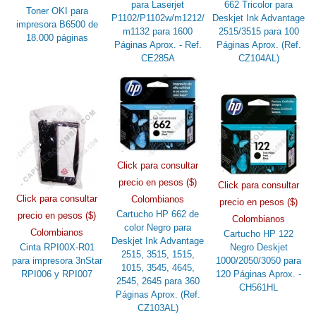
para Laserjet
662 Tricolor para
Toner OKI para
P1102/P1102w/m1212/
Deskjet Ink Advantage
impresora B6500 de
m1132 para 1600
2515/3515 para 100
18.000 páginas
Páginas Aprox. - Ref.
Páginas Aprox. (Ref.
CE285A
CZ104AL)
Click para consultar
precio en pesos ($)
Click para consultar
Click para consultar
Colombianos
precio en pesos ($)
Cartucho HP 662 de
precio en pesos ($)
Colombianos
color Negro para
Colombianos
Cartucho HP 122
Deskjet Ink Advantage
Cinta RPI00X-R01
Negro Deskjet
2515, 3515, 1515,
para impresora 3nStar
1000/2050/3050 para
1015, 3545, 4645,
RPI006 y RPI007
120 Páginas Aprox. -
2545, 2645 para 360
CH561HL
Páginas Aprox. (Ref.
CZ103AL)