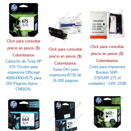
Click para consultar
Click para consultar
precio en pesos ($)
Click para consultar
precio en pesos ($)
Colombianos
precio en pesos ($)
Colombianos
Cartucho de Tinta HP
Colombianos
675 Tricolor para
Cinta para Impresora
Toner OKI para
impresora Officejet
Bixolon SRP-
impresora B730 de
4000/4400/4575 para
270/SRP-275 (4
26.000 páginas
250 Páginas Aprox. -
unidades) - GRC-220B
CN691AL