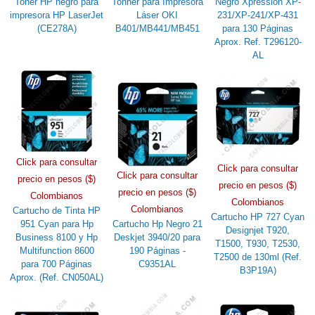
Toner HP negro para
Tonner para Impresora
Negro Xpression XP-
impresora HP LaserJet
Láser OKI
231/XP-241/XP-431
(CE278A)
B401/MB441/MB451
para 130 Páginas
Aprox. Ref. T296120-
AL
Click para consultar
Click para consultar
Click para consultar
precio en pesos ($)
precio en pesos ($)
precio en pesos ($)
Colombianos
Colombianos
Colombianos
Cartucho de Tinta HP
Cartucho HP 727 Cyan
951 Cyan para Hp
Cartucho Hp Negro 21
Designjet T920,
Business 8100 y Hp
Deskjet 3940/20 para
T1500, T930, T2530,
Multifunction 8600
190 Páginas -
T2500 de 130ml (Ref.
para 700 Páginas
C9351AL
B3P19A)
Aprox. (Ref. CN050AL)