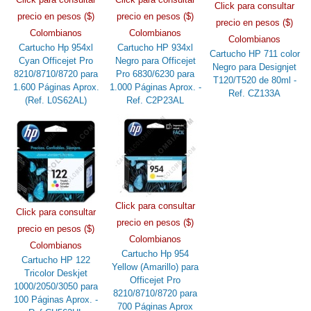
Click para consultar
precio en pesos ($)
precio en pesos ($)
precio en pesos ($)
Colombianos
Colombianos
Colombianos
Cartucho Hp 954xl
Cartucho HP 934xl
Cartucho HP 711 color
Cyan Officejet Pro
Negro para Officejet
Negro para Designjet
8210/8710/8720 para
Pro 6830/6230 para
T120/T520 de 80ml -
1.600 Páginas Aprox.
1.000 Páginas Aprox. -
Ref. CZ133A
(Ref. L0S62AL)
Ref. C2P23AL
Click para consultar
Click para consultar
precio en pesos ($)
precio en pesos ($)
Colombianos
Colombianos
Cartucho Hp 954
Cartucho HP 122
Yellow (Amarillo) para
Tricolor Deskjet
Officejet Pro
1000/2050/3050 para
8210/8710/8720 para
100 Páginas Aprox. -
700 Páginas Aprox