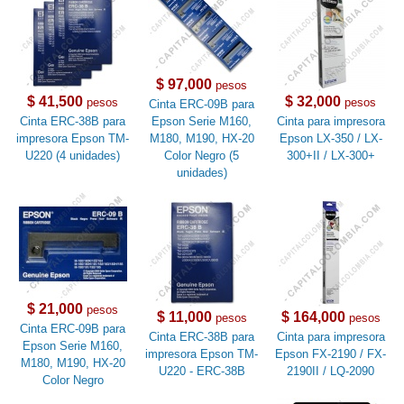
$ 97,000
pesos
$ 41,500
$ 32,000
pesos
pesos
Cinta ERC-09B para
Cinta ERC-38B para
Epson Serie M160,
Cinta para impresora
impresora Epson TM-
M180, M190, HX-20
Epson LX-350 / LX-
U220 (4 unidades)
Color Negro (5
300+II / LX-300+
unidades)
$ 21,000
pesos
$ 11,000
$ 164,000
pesos
pesos
Cinta ERC-09B para
Cinta ERC-38B para
Cinta para impresora
Epson Serie M160,
impresora Epson TM-
Epson FX-2190 / FX-
M180, M190, HX-20
U220 - ERC-38B
2190II / LQ-2090
Color Negro