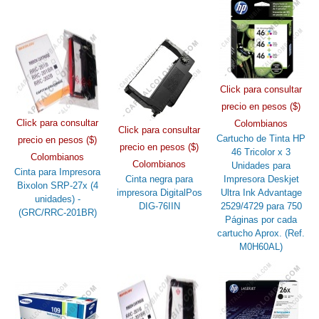
Click para consultar
precio en pesos ($)
Click para consultar
Colombianos
Click para consultar
Cartucho de Tinta HP
precio en pesos ($)
precio en pesos ($)
46 Tricolor x 3
Colombianos
Colombianos
Unidades para
Cinta para Impresora
Cinta negra para
Impresora Deskjet
Bixolon SRP-27x (4
impresora DigitalPos
Ultra Ink Advantage
unidades) -
DIG-76IIN
2529/4729 para 750
(GRC/RRC-201BR)
Páginas por cada
cartucho Aprox. (Ref.
M0H60AL)