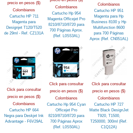
precio en pesos ($)
Colombianos
Colombianos
Colombianos
Cartucho HP 951
Cartucho Hp 954
Cartucho HP 711
Magenta para Hp
Magenta Officejet Pro
Magenta para
Business 8100 y Hp
8210/8710/8720 para
Designjet T120/T520
Multifunction 8600
700 Páginas Aprox.
de 29ml - Ref. CZ131A
para 700 Páginas
(Ref. L0S53AL)
Aprox (Ref. CN051AL)
Click para consultar
Click para consultar
Click para consultar
precio en pesos ($)
precio en pesos ($)
precio en pesos ($)
Colombianos
Colombianos
Colombianos
Cartucho Hp 954 Cyan
Cartucho HP 727
Cartucho HP 664
Officejet Pro
Matte Black DesignJet
Negra para Deskjet Ink
8210/8710/8720 para
T920, T1500,
Advantage - F6V29AL
700 Páginas Aprox
T250000, 300ml (Ref.
(Ref. L0S50AL)
C1Q12A)