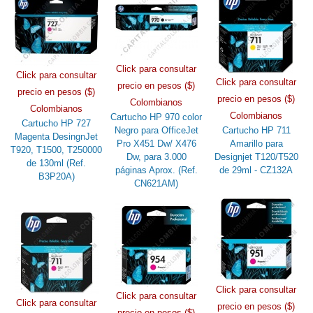
Click para consultar
Click para consultar
Click para consultar
precio en pesos ($)
precio en pesos ($)
precio en pesos ($)
Colombianos
Colombianos
Colombianos
Cartucho HP 970 color
Cartucho HP 727
Negro para OfficeJet
Cartucho HP 711
Magenta DesingnJet
Pro X451 Dw/ X476
Amarillo para
T920, T1500, T250000
Dw, para 3.000
Designjet T120/T520
de 130ml (Ref.
páginas Aprox. (Ref.
de 29ml - CZ132A
B3P20A)
CN621AM)
Click para consultar
Click para consultar
Click para consultar
precio en pesos ($)
precio en pesos ($)