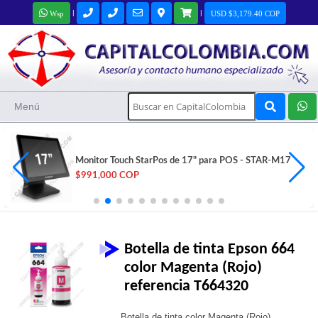
|
|
Wsp
USD $3,179.40 COP
Menú
Monitor Touch StarPos de 17" para POS - STAR-M17
$991,000 COP
Botella de tinta Epson 664
color Magenta (Rojo)
referencia T664320
Botella de tinta color Magenta (Rojo),