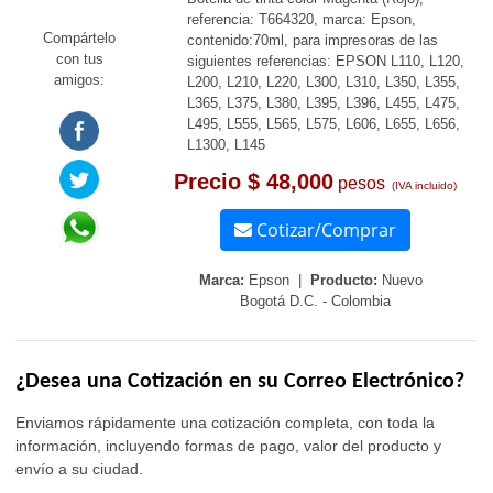
referencia: T664320, marca: Epson,
Compártelo
contenido:70ml, para impresoras de las
con tus
siguientes referencias: EPSON L110, L120,
amigos:
L200, L210, L220, L300, L310, L350, L355,
L365, L375, L380, L395, L396, L455, L475,
L495, L555, L565, L575, L606, L655, L656,
L1300, L145
Precio $ 48,000
pesos
(IVA incluido)
Cotizar/Comprar
Marca:
Epson |
Producto:
Nuevo
Bogotá D.C. - Colombia
¿Desea una Cotización en su Correo Electrónico?
Enviamos rápidamente una cotización completa, con toda la
información, incluyendo formas de pago, valor del producto y
envío a su ciudad.