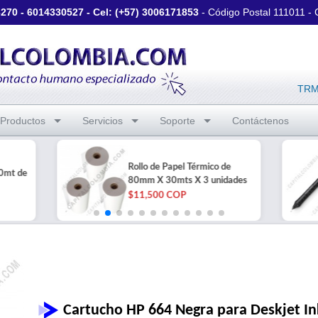
3270
-
6014330527
- Cel: (+57)
3006171853
- Código Postal 111011 -
TRM 
Productos
Servicios
Soporte
Contáctenos
Rollo de Papel Térmico de
0mt de
80mm X 30mts X 3 unidades
$11,500 COP
Cartucho HP 664 Negra para Deskjet I