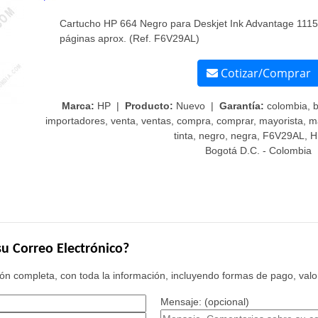
Cartucho HP 664 Negro para Deskjet Ink Advantage 111
páginas aprox. (Ref. F6V29AL)
Cotizar/Comprar
Marca:
HP |
Producto:
Nuevo |
Garantía:
colombia, b
importadores, venta, ventas, compra, comprar, mayorista, may
tinta, negro, negra, F6V29AL, 
Bogotá D.C. - Colombia
u Correo Electrónico?
n completa, con toda la información, incluyendo formas de pago, valor
Mensaje: (opcional)