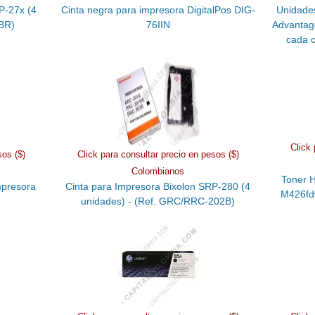
P-27x (4
Cinta negra para impresora DigitalPos DIG-
Unidades
BR)
76IIN
Advantag
cada 
Click 
sos ($)
Click para consultar precio en pesos ($)
Colombianos
Toner H
mpresora
Cinta para Impresora Bixolon SRP-280 (4
M426fd
unidades) - (Ref. GRC/RRC-202B)