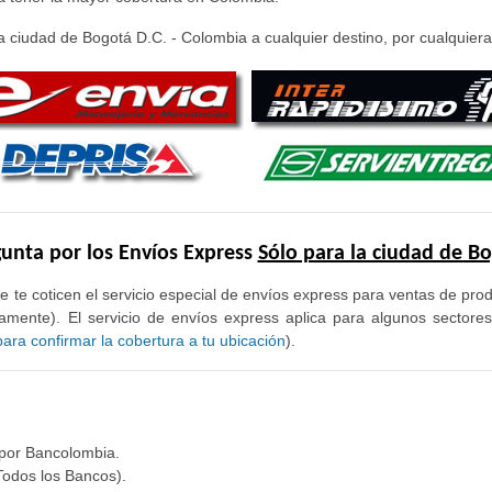
 ciudad de Bogotá D.C. - Colombia a cualquier destino, por cualquiera 
unta por los Envíos Express
Sólo para la ciudad de B
e te coticen el servicio especial de envíos express para ventas de pr
mente). El servicio de envíos express aplica para algunos sectore
ra confirmar la cobertura a tu ubicación
).
 por Bancolombia.
Todos los Bancos).