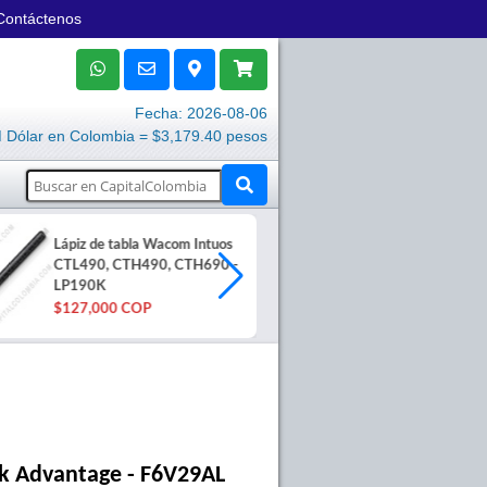
Contáctenos
Fecha: 2026-08-06
Dólar en Colombia = $3,179.40 pesos
Lápiz de tabla Wacom Intuos
Rollos en pape
CTL490, CTH490, CTH690 -
80mm X 60mts
LP190K
$80,500 COP
$127,000 COP
nk Advantage - F6V29AL