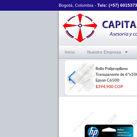
Bogotá, Colombia -
Tels: (+57)
601537
Inicio
Nuestra Empresa
Tabla Digitalizadora XP-Pen
Rollo Polipropileno
Deco 640 - IT640 con lápiz
Transparente de 6"x10
16K
Epson C6500
$139,200 COP
$394,900 COP