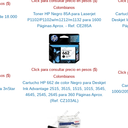
Click para consultar precio en pesos ($)
Click 
sos ($)
Colombianos
Toner HP Negro 85A para Laserjet
Cartuc
de 18.000
P1102/P1102w/m1212/m1132 para 1600
Deskjet 
Páginas Aprox. - Ref. CE285A
Pá
Click para consultar precio en pesos ($)
Click 
sos ($)
Colombianos
Cartucho HP 662 de color Negro para Deskjet
Car
a 3nStar
Ink Advantage 2515, 3515, 1515, 1015, 3545,
1000/205
4645, 2545, 2645 para 360 Páginas Aprox.
(Ref. CZ103AL)