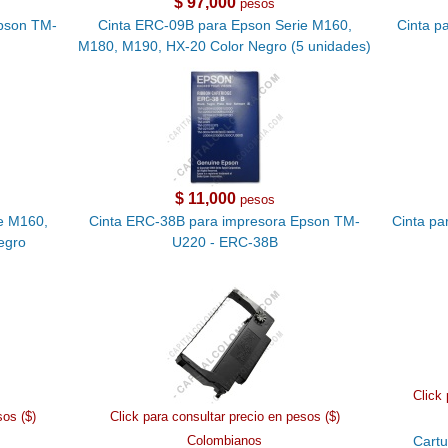
$ 97,000
pesos
pson TM-
Cinta ERC-09B para Epson Serie M160,
Cinta p
M180, M190, HX-20 Color Negro (5 unidades)
$ 11,000
pesos
e M160,
Cinta ERC-38B para impresora Epson TM-
Cinta pa
egro
U220 - ERC-38B
Click 
sos ($)
Click para consultar precio en pesos ($)
Colombianos
Cartu