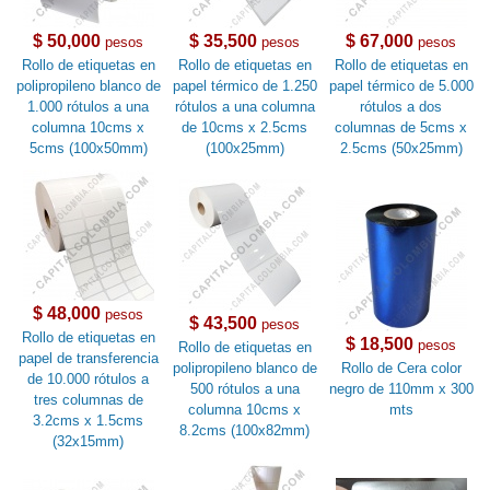
$ 50,000
$ 35,500
$ 67,000
pesos
pesos
pesos
Rollo de etiquetas en
Rollo de etiquetas en
Rollo de etiquetas en
polipropileno blanco de
papel térmico de 1.250
papel térmico de 5.000
1.000 rótulos a una
rótulos a una columna
rótulos a dos
columna 10cms x
de 10cms x 2.5cms
columnas de 5cms x
5cms (100x50mm)
(100x25mm)
2.5cms (50x25mm)
$ 48,000
pesos
$ 43,500
pesos
Rollo de etiquetas en
$ 18,500
pesos
Rollo de etiquetas en
papel de transferencia
polipropileno blanco de
Rollo de Cera color
de 10.000 rótulos a
500 rótulos a una
negro de 110mm x 300
tres columnas de
columna 10cms x
mts
3.2cms x 1.5cms
8.2cms (100x82mm)
(32x15mm)