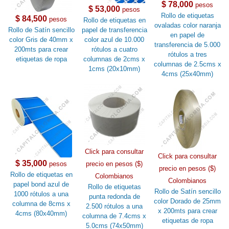
$ 78,000
pesos
$ 53,000
pesos
Rollo de etiquetas
$ 84,500
pesos
Rollo de etiquetas en
ovaladas color naranja
Rollo de Satín sencillo
papel de transferencia
en papel de
color Gris de 40mm x
color azul de 10.000
transferencia de 5.000
200mts para crear
rótulos a cuatro
rótulos a tres
etiquetas de ropa
columnas de 2cms x
columnas de 2.5cms x
1cms (20x10mm)
4cms (25x40mm)
Click para consultar
Click para consultar
$ 35,000
pesos
precio en pesos ($)
precio en pesos ($)
Rollo de etiquetas en
Colombianos
Colombianos
papel bond azul de
Rollo de etiquetas
Rollo de Satín sencillo
1000 rótulos a una
punta redonda de
color Dorado de 25mm
columna de 8cms x
2.500 rótulos a una
x 200mts para crear
4cms (80x40mm)
columna de 7.4cms x
etiquetas de ropa
5.0cms (74x50mm)