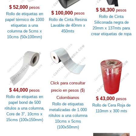
$ 52,000
pesos
$ 58,300
pesos
$ 100,000
pesos
Rollo de etiquetas en
Rollo de Cinta
papel térmico de 1000
Rollo de Cinta Resina
Siliconada negra de
etiquetas a una
Lavable de 40mm x
20mm x 137mts para
columna de 5cms x
450mts
crear etiquetas de ropa
10cms (50x100mm)
Click para consultar
$ 44,000
pesos
precio en pesos ($)
Rollo de etiquetas en
Colombianos
$ 43,000
pesos
papel bond de 500
Rollo de etiquetas
Rollo de Cera Roja de
rótulos a una columna,
metalizadas de 1.000
110mm x 300 mts
Core de 3", 10cms x
rótulos a una columna
15cms (100x150mm)
10cms x 5cms
(100x50mm)