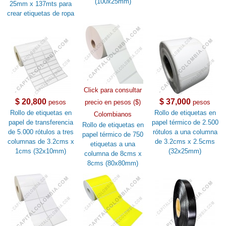
(100x25mm)
25mm x 137mts para
crear etiquetas de ropa
Click para consultar
$ 20,800
$ 37,000
pesos
precio en pesos ($)
pesos
Rollo de etiquetas en
Rollo de etiquetas en
Colombianos
papel de transferencia
papel térmico de 2.500
Rollo de etiquetas en
de 5.000 rótulos a tres
rótulos a una columna
papel térmico de 750
columnas de 3.2cms x
de 3.2cms x 2.5cms
etiquetas a una
1cms (32x10mm)
(32x25mm)
columna de 8cms x
8cms (80x80mm)