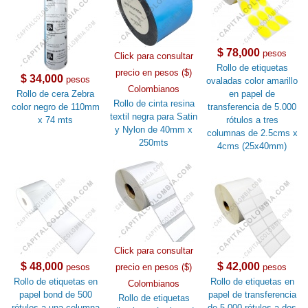
$ 78,000
pesos
Click para consultar
Rollo de etiquetas
precio en pesos ($)
$ 34,000
pesos
ovaladas color amarillo
Colombianos
Rollo de cera Zebra
en papel de
Rollo de cinta resina
color negro de 110mm
transferencia de 5.000
textil negra para Satin
x 74 mts
rótulos a tres
y Nylon de 40mm x
columnas de 2.5cms x
250mts
4cms (25x40mm)
Click para consultar
$ 48,000
$ 42,000
pesos
precio en pesos ($)
pesos
Rollo de etiquetas en
Rollo de etiquetas en
Colombianos
papel bond de 500
papel de transferencia
Rollo de etiquetas
rótulos a una columna
de 5.000 rótulos a dos