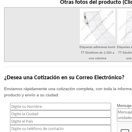
Otras fotos del producto (Cli
Etiquetas adhesivas bond
Etiquetas 
TT 50x40mm de 2.500 a
TT 50x40
una columna
una
¿Desea una Cotización en su Correo Electrónico?
Enviamos rápidamente una cotización completa, con toda la informac
producto y envío a su ciudad.
Mensaje: