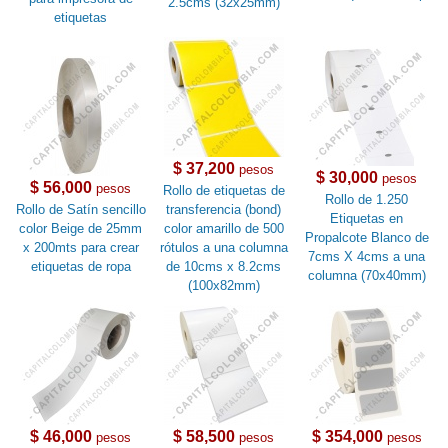
2.5cms (32x25mm)
etiquetas
$ 37,200
pesos
$ 30,000
pesos
$ 56,000
pesos
Rollo de etiquetas de
Rollo de 1.250
Rollo de Satín sencillo
transferencia (bond)
Etiquetas en
color Beige de 25mm
color amarillo de 500
Propalcote Blanco de
x 200mts para crear
rótulos a una columna
7cms X 4cms a una
etiquetas de ropa
de 10cms x 8.2cms
columna (70x40mm)
(100x82mm)
$ 46,000
$ 58,500
$ 354,000
pesos
pesos
pesos