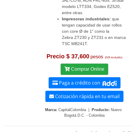
JAL-CO-B, AON PRL-405, 3nStar
modelo LTT334, Godex EZ520,
entre otras.
Impresoras industriales:
que
tengan capacidad de usar rollos
con core Ø de 1" como la
Zebra ZT230 y ZT231 o en marca
TSC MB241T.
Precio $ 37,600
pesos
(IVA incluido)
Comprar Online
Paga a crédito con
Cotización rápida en tu email
Marca:
CapitalColombia |
Producto:
Nuevo
Bogotá D.C. - Colombia