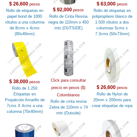
$ 26,600
$ 63,000
pesos
pesos
$ 92,000
pesos
Rollo de etiquetas en
Rollo de etiquetas en
papel bond de 1000
Rollo de Cinta Resina
polipropileno blanco de
rótulos a una columna
negra de 110mm x 450
1.500 rótulos a dos
de 8cms x 4cms
mts (OUTSIDE)
columnas 5cms x
(80x40mm)
7.3cms (50x73mm)
Click para consultar
$ 38,000
pesos
$ 26,600
precio en pesos ($)
pesos
Rollo de 1.250
Etiquetas en
Rollo de Nylon de
Colombianos
Propalcote Amarillo de
20mm x 200mts para
Rollo de cinta resina
7cms X 4cms a una
crear etiquetas de ropa
Zebra de 110mm x 74
columna (70x40mm)
mts (Outside)