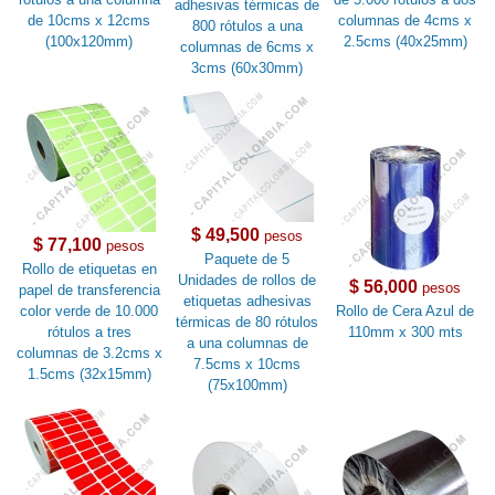
adhesivas térmicas de
de 10cms x 12cms
columnas de 4cms x
800 rótulos a una
(100x120mm)
2.5cms (40x25mm)
columnas de 6cms x
3cms (60x30mm)
$ 49,500
pesos
$ 77,100
pesos
Paquete de 5
Rollo de etiquetas en
Unidades de rollos de
$ 56,000
pesos
papel de transferencia
etiquetas adhesivas
color verde de 10.000
Rollo de Cera Azul de
térmicas de 80 rótulos
rótulos a tres
110mm x 300 mts
a una columnas de
columnas de 3.2cms x
7.5cms x 10cms
1.5cms (32x15mm)
(75x100mm)