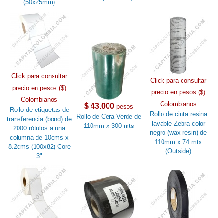
(50x25mm)
Click para consultar
Click para consultar
precio en pesos ($)
precio en pesos ($)
Colombianos
Colombianos
$ 43,000
pesos
Rollo de etiquetas de
Rollo de cinta resina
Rollo de Cera Verde de
transferencia (bond) de
lavable Zebra color
110mm x 300 mts
2000 rótulos a una
negro (wax resin) de
columna de 10cms x
110mm x 74 mts
8.2cms (100x82) Core
(Outside)
3"