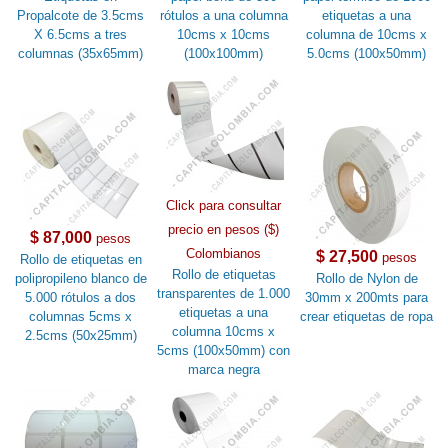
Propalcote de 3.5cms
rótulos a una columna
etiquetas a una
X 6.5cms a tres
10cms x 10cms
columna de 10cms x
columnas (35x65mm)
(100x100mm)
5.0cms (100x50mm)
Click para consultar
precio en pesos ($)
$ 87,000
pesos
Colombianos
$ 27,500
pesos
Rollo de etiquetas en
Rollo de etiquetas
polipropileno blanco de
Rollo de Nylon de
transparentes de 1.000
5.000 rótulos a dos
30mm x 200mts para
etiquetas a una
columnas 5cms x
crear etiquetas de ropa
columna 10cms x
2.5cms (50x25mm)
5cms (100x50mm) con
marca negra