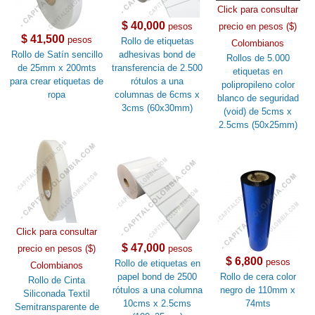
Click para consultar
$ 40,000
pesos
precio en pesos ($)
$ 41,500
pesos
Rollo de etiquetas
Colombianos
Rollo de Satín sencillo
adhesivas bond de
Rollos de 5.000
de 25mm x 200mts
transferencia de 2.500
etiquetas en
para crear etiquetas de
rótulos a una
polipropileno color
ropa
columnas de 6cms x
blanco de seguridad
3cms (60x30mm)
(void) de 5cms x
2.5cms (50x25mm)
Click para consultar
$ 47,000
precio en pesos ($)
pesos
$ 6,800
pesos
Rollo de etiquetas en
Colombianos
papel bond de 2500
Rollo de cera color
Rollo de Cinta
rótulos a una columna
negro de 110mm x
Siliconada Textil
10cms x 2.5cms
74mts
Semitransparente de