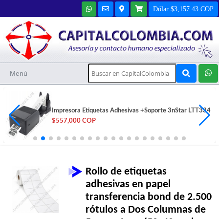
Dólar $3,157.43 COP
Menú
Rollo de 500 etiquetas bond de 10cms x 8.2cms a una
columna
$32,500 COP
Rollo de etiquetas
adhesivas en papel
transferencia bond de 2.500
rótulos a Dos Columnas de