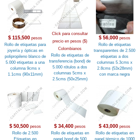
Click para consultar
$ 115,500
$ 56,000
pesos
pesos
precio en pesos ($)
Rollo de etiquetas para
Rollo de etiquetas
Colombianos
joyería y ópticas en
transparentes de 2.500
Rollo de etiquetas de
polipropileno blanco de
etiquetas a dos
transferencia (bond) de
5.000 etiquetas a una
columnas 5.3cms x
5.000 rótulos a dos
columna 9cms x
2.8cms (53x28mm)
columnas 5cms x
1.1cms (90x11mm)
con marca negra
2.5cms (50x25mm)
$ 50,500
$ 34,400
$ 43,000
pesos
pesos
pesos
Rollo de 2.500
Rollo de etiquetas en
Rollo de etiquetas en
Etiquetas en
papel bond de 500
papel térmico de 1000