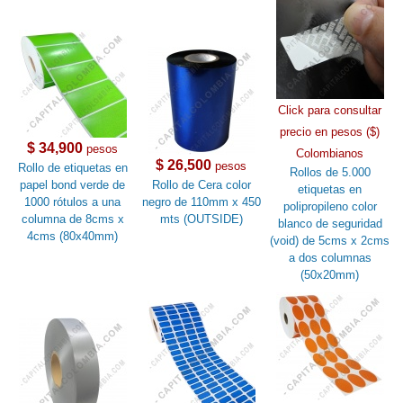
Click para consultar
precio en pesos ($)
$ 34,900
pesos
Colombianos
$ 26,500
pesos
Rollo de etiquetas en
Rollos de 5.000
papel bond verde de
Rollo de Cera color
etiquetas en
1000 rótulos a una
negro de 110mm x 450
polipropileno color
columna de 8cms x
mts (OUTSIDE)
blanco de seguridad
4cms (80x40mm)
(void) de 5cms x 2cms
a dos columnas
(50x20mm)