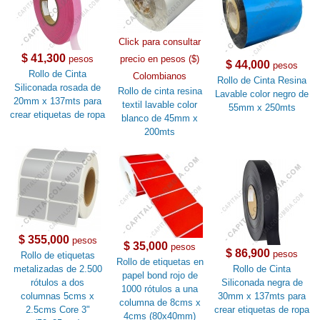
Click para consultar
$ 41,300
pesos
precio en pesos ($)
$ 44,000
pesos
Rollo de Cinta
Colombianos
Rollo de Cinta Resina
Siliconada rosada de
Rollo de cinta resina
Lavable color negro de
20mm x 137mts para
textil lavable color
55mm x 250mts
crear etiquetas de ropa
blanco de 45mm x
200mts
$ 355,000
pesos
$ 35,000
pesos
$ 86,900
pesos
Rollo de etiquetas
Rollo de etiquetas en
metalizadas de 2.500
Rollo de Cinta
papel bond rojo de
rótulos a dos
Siliconada negra de
1000 rótulos a una
columnas 5cms x
30mm x 137mts para
columna de 8cms x
2.5cms Core 3"
crear etiquetas de ropa
4cms (80x40mm)