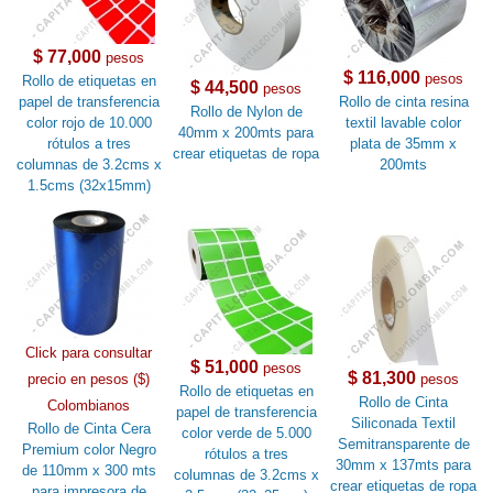
$ 77,000
pesos
$ 116,000
pesos
Rollo de etiquetas en
$ 44,500
pesos
papel de transferencia
Rollo de cinta resina
Rollo de Nylon de
color rojo de 10.000
textil lavable color
40mm x 200mts para
rótulos a tres
plata de 35mm x
crear etiquetas de ropa
columnas de 3.2cms x
200mts
1.5cms (32x15mm)
Click para consultar
$ 51,000
pesos
$ 81,300
precio en pesos ($)
pesos
Rollo de etiquetas en
Rollo de Cinta
Colombianos
papel de transferencia
Siliconada Textil
Rollo de Cinta Cera
color verde de 5.000
Semitransparente de
Premium color Negro
rótulos a tres
30mm x 137mts para
de 110mm x 300 mts
columnas de 3.2cms x
crear etiquetas de ropa
para impresora de