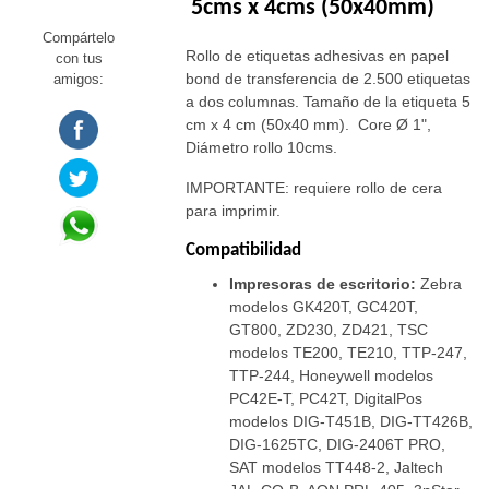
5cms x 4cms (50x40mm)
Compártelo
Rollo de etiquetas adhesivas en papel
con tus
bond de transferencia de 2.500 etiquetas
amigos:
a dos columnas. Tamaño de la etiqueta 5
cm x 4 cm (50x40 mm). Core Ø 1",
Diámetro rollo 10cms.
IMPORTANTE: requiere rollo de cera
para imprimir.
Compatibilidad
Impresoras de escritorio:
Zebra
modelos GK420T, GC420T,
GT800, ZD230, ZD421, TSC
modelos TE200, TE210, TTP-247,
TTP-244, Honeywell modelos
PC42E-T, PC42T, DigitalPos
modelos DIG-T451B, DIG-TT426B,
DIG-1625TC, DIG-2406T PRO,
SAT modelos TT448-2, Jaltech