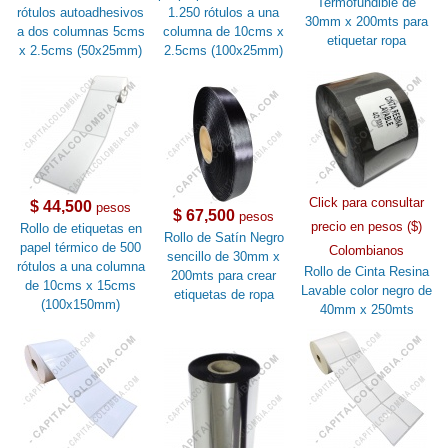
Termofundible de
rótulos autoadhesivos
1.250 rótulos a una
30mm x 200mts para
a dos columnas 5cms
columna de 10cms x
etiquetar ropa
x 2.5cms (50x25mm)
2.5cms (100x25mm)
Click para consultar
$ 44,500
pesos
$ 67,500
pesos
precio en pesos ($)
Rollo de etiquetas en
Rollo de Satín Negro
papel térmico de 500
Colombianos
sencillo de 30mm x
rótulos a una columna
Rollo de Cinta Resina
200mts para crear
de 10cms x 15cms
Lavable color negro de
etiquetas de ropa
(100x150mm)
40mm x 250mts