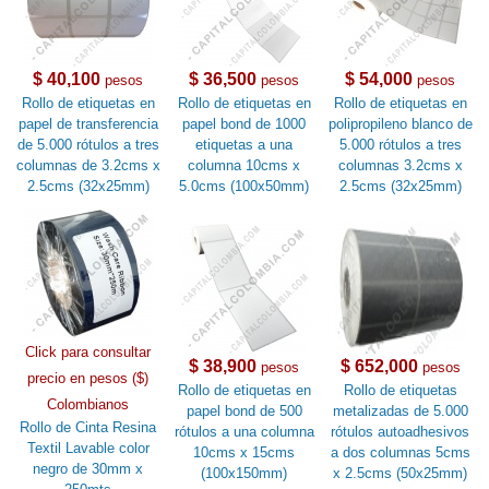
$ 40,100
$ 36,500
$ 54,000
pesos
pesos
pesos
Rollo de etiquetas en
Rollo de etiquetas en
Rollo de etiquetas en
papel de transferencia
papel bond de 1000
polipropileno blanco de
de 5.000 rótulos a tres
etiquetas a una
5.000 rótulos a tres
columnas de 3.2cms x
columna 10cms x
columnas 3.2cms x
2.5cms (32x25mm)
5.0cms (100x50mm)
2.5cms (32x25mm)
Click para consultar
$ 38,900
$ 652,000
pesos
pesos
precio en pesos ($)
Rollo de etiquetas en
Rollo de etiquetas
Colombianos
papel bond de 500
metalizadas de 5.000
Rollo de Cinta Resina
rótulos a una columna
rótulos autoadhesivos
Textil Lavable color
10cms x 15cms
a dos columnas 5cms
negro de 30mm x
(100x150mm)
x 2.5cms (50x25mm)