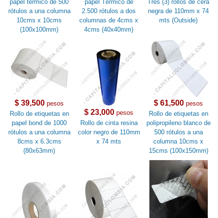
papel térmico de 500
papel Térmico de
Tres (3) rollos de cera
rótulos a una columna
2.500 rótulos a dos
negra de 110mm x 74
10cms x 10cms
columnas de 4cms x
mts (Outside)
(100x100mm)
4cms (40x40mm)
$ 39,500
$ 61,500
pesos
pesos
$ 23,000
pesos
Rollo de etiquetas en
Rollo de etiquetas en
papel bond de 1000
Rollo de cinta resina
polipropileno blanco de
rótulos a una columna
color negro de 110mm
500 rótulos a una
8cms x 6.3cms
x 74 mts
columna 10cms x
(80x63mm)
15cms (100x150mm)