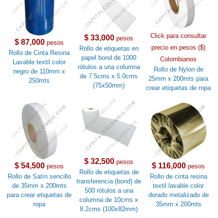
Click para consultar
$ 33,000
pesos
$ 87,000
pesos
precio en pesos ($)
Rollo de etiquetas en
Rollo de Cinta Resina
papel bond de 1000
Colombianos
Lavable textil color
rótulos a una columna
Rollo de Nylon de
negro de 110mm x
de 7.5cms x 5.0cms
25mm x 200mts para
250mts
(75x50mm)
crear etiquetas de ropa
$ 32,500
pesos
$ 54,500
$ 116,000
pesos
pesos
Rollo de etiquetas de
Rollo de Satín sencillo
Rollo de cinta resina
transferencia (bond) de
de 35mm x 200mts
textil lavable color
500 rótulos a una
para crear etiquetas de
dorado metalizado de
columna de 10cms x
ropa
35mm x 200mts
8.2cms (100x82mm)