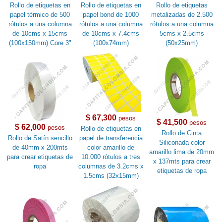
Rollo de etiquetas en
Rollo de etiquetas en
Rollo de etiquetas
papel térmico de 500
papel bond de 1000
metalizadas de 2.500
rótulos a una columna
rótulos a una columna
rótulos a una columna
de 10cms x 15cms
de 10cms x 7.4cms
5cms x 2.5cms
(100x150mm) Core 3"
(100x74mm)
(50x25mm)
$ 67,300
pesos
$ 41,500
pesos
$ 62,000
pesos
Rollo de etiquetas en
Rollo de Cinta
Rollo de Satín sencillo
papel de transferencia
Siliconada color
de 40mm x 200mts
color amarillo de
amarillo lima de 20mm
para crear etiquetas de
10.000 rótulos a tres
x 137mts para crear
ropa
columnas de 3.2cms x
etiquetas de ropa
1.5cms (32x15mm)