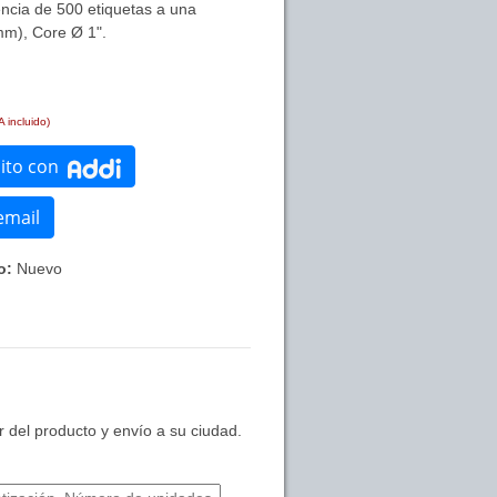
encia de 500 etiquetas a una
mm), Core Ø 1".
A incluido)
dito con
email
o:
Nuevo
 del producto y envío a su ciudad.