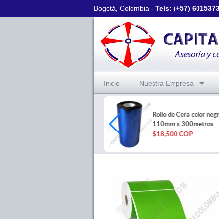
Bogotá, Colombia -
Tels: (+57)
601537
Inicio
Nuestra Empresa
Rollo de 500 etiquetas bond de
Rollo de Cera color neg
10cms x 10cms a una columna
110mm x 300metros
$34,400 COP
$18,500 COP