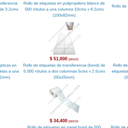
nsferencia
Rollo de etiquetas en polipropileno blanco de
Rollo de
 de 3.2cms
500 rótulos a una columna 10cms x 8.2cms
(100x82mm)
$ 51,000
pesos
ópticas en
Rollo de etiquetas de transferencia (bond) de
Rollo de
uetas a una
5.000 rótulos a dos columnas 5cms x 2.5cms
etiqueta
11mm)
(50x25mm)
(
$ 34,400
pesos
Rollo de etiquetas en papel bond de 500
Rollo de 