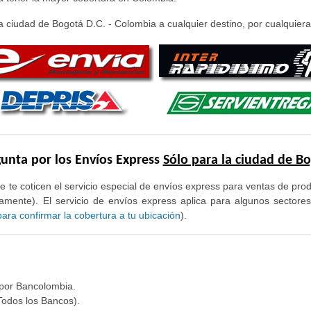
 ciudad de Bogotá D.C. - Colombia a cualquier destino, por cualquiera 
unta por los Envíos Express
Sólo para la ciudad de B
e te coticen el servicio especial de envíos express para ventas de pr
mente). El servicio de envíos express aplica para algunos sectore
ra confirmar la cobertura a tu ubicación
).
 por Bancolombia.
Todos los Bancos).