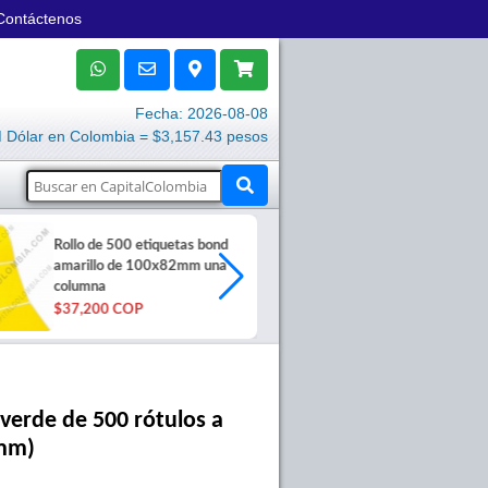
Contáctenos
Fecha: 2026-08-08
Dólar en Colombia = $3,157.43 pesos
Rollo de 500 etiquetas bond
Rollo de 500 
amarillo de 100x82mm una
azules de 10
columna
columna
$37,200 COP
$37,200 COP
 verde de 500 rótulos a
0mm)