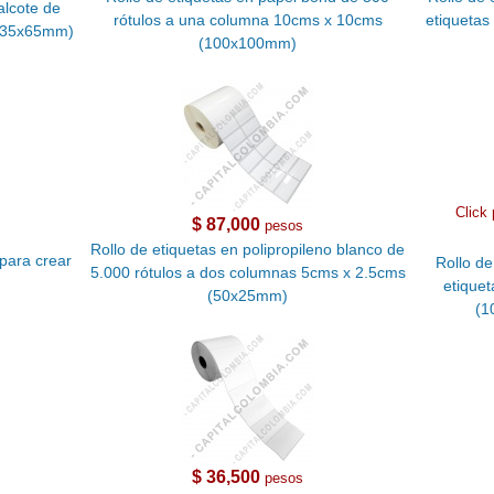
alcote de
rótulos a una columna 10cms x 10cms
etiqueta
 (35x65mm)
(100x100mm)
Click 
$ 87,000
pesos
Rollo de etiquetas en polipropileno blanco de
para crear
Rollo de
5.000 rótulos a dos columnas 5cms x 2.5cms
etique
(50x25mm)
(1
$ 36,500
pesos