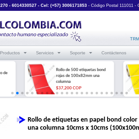
3270
-
6014330527
- Cel: (+57)
3006171853
- Código Postal 111011 -
TRM 
Productos
Servicios
Soporte
Contáctenos
Rollo de 500 etiquetas bond
ro de
rojas de 100x82mm una
columna
$37,200 COP
Rollo de etiquetas en papel bond color
una columna 10cms x 10cms (100x10