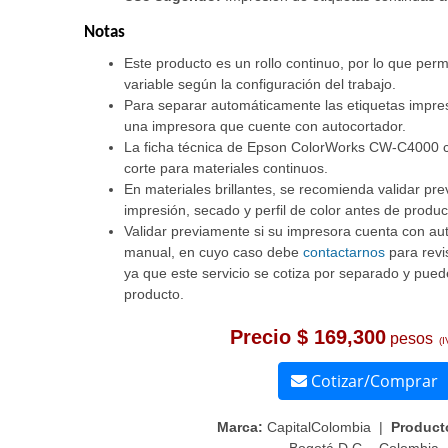
Notas
Este producto es un rollo continuo, por lo que perm
variable según la configuración del trabajo.
Para separar automáticamente las etiquetas impres
una impresora que cuente con autocortador.
La ficha técnica de Epson ColorWorks CW-C4000 co
corte para materiales continuos.
En materiales brillantes, se recomienda validar pr
impresión, secado y perfil de color antes de produc
Validar previamente si su impresora cuenta con aut
manual, en cuyo caso debe
contactarnos
para revi
ya que este servicio se cotiza por separado y puede 
producto.
Precio $ 169,300
pesos
(I
Cotizar/Comprar
Marca:
CapitalColombia |
Product