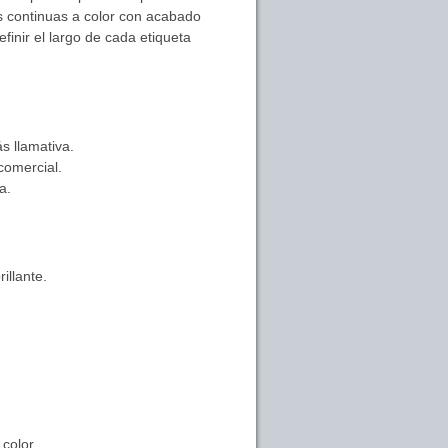
 continuas a color con acabado
finir el largo de cada etiqueta
s llamativa.
comercial.
a.
illante.
color.