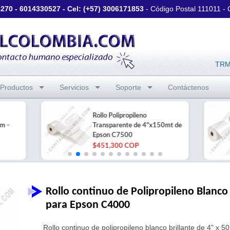
3270
-
6014330527
- Cel: (+57)
3006171853
- Código Postal 111011 -
TRM 
Productos
Servicios
Soporte
Contáctenos
Rollo Polipropileno
m -
Transparente de 4"x150mt de
Epson C7500
$451,300 COP
Rollo continuo de Polipropileno Blanco 
para Epson C4000
Rollo continuo de polipropileno blanco brillante de 4" x 