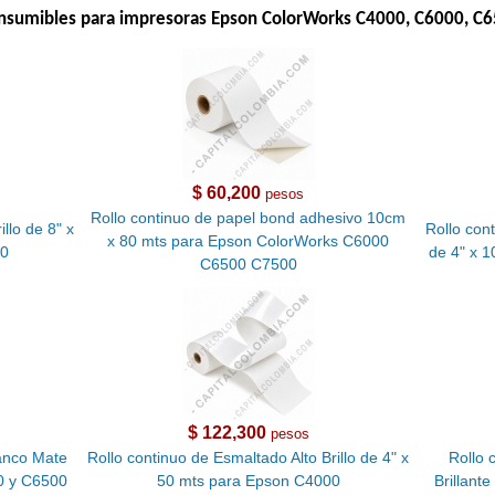
onsumibles para impresoras Epson ColorWorks C4000, C6000, C
$ 60,200
pesos
Rollo continuo de papel bond adhesivo 10cm
llo de 8" x
Rollo con
x 80 mts para Epson ColorWorks C6000
00
de 4" x 
C6500 C7500
$ 122,300
pesos
lanco Mate
Rollo continuo de Esmaltado Alto Brillo de 4" x
Rollo 
0 y C6500
50 mts para Epson C4000
Brillant