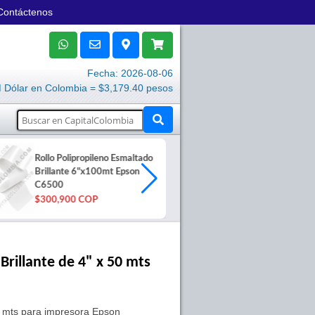
Contáctenos
Fecha: 2026-08-06
Dólar en Colombia = $3,179.40 pesos
Rollo Polipropileno Esmaltado
Lector de Céd
Brillante 6"x100mt Epson
Xenon 1960g,
C6500
Capitalxenon
$300,900 COP
$665,700 C
Brillante de 4" x 50 mts
50 mts para impresora Epson