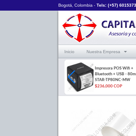
Bogotá, Colombia -
Tels: (+57)
601537
Inicio
Nuestra Empresa
Lector de código de barras
Impresora POS Wifi +
omnidireccional Honeywell
Bluetooth + USB - 80m
HF680
STAR-TP80NC-MW
$706,000 COP
$236,000 COP