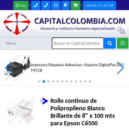
|
|
Wsp
USD $3,179.40 COP
Menú
Cajón Monedero Jaltech de Alta Calidad - STAR-410-
HEAVY
$168,000 COP
Rollo continuo de
Polipropileno Blanco
Brillante de 8" x 100 mts
para Epson C6500