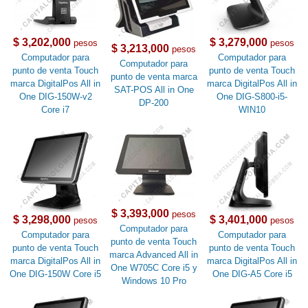
$ 3,202,000
$ 3,279,000
pesos
pesos
$ 3,213,000
pesos
Computador para
Computador para
Computador para
punto de venta Touch
punto de venta Touch
punto de venta marca
marca DigitalPos All in
marca DigitalPos All in
SAT-POS All in One
One DIG-150W-v2
One DIG-S800-i5-
DP-200
Core i7
WIN10
$ 3,393,000
pesos
$ 3,298,000
$ 3,401,000
pesos
pesos
Computador para
Computador para
Computador para
punto de venta Touch
punto de venta Touch
punto de venta Touch
marca Advanced All in
marca DigitalPos All in
marca DigitalPos All in
One W705C Core i5 y
One DIG-150W Core i5
One DIG-A5 Core i5
Windows 10 Pro