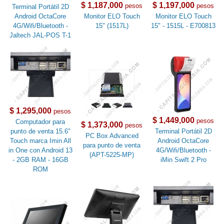
$ 1,187,000
$ 1,197,000
pesos
pesos
Terminal Portátil 2D
Android OctaCore
Monitor ELO Touch
Monitor ELO Touch
4G/Wifi/Bluetooth -
15" (1517L)
15" - 1515L - E700813
Jaltech JAL-POS T-1
$ 1,295,000
pesos
$ 1,449,000
pesos
Computador para
$ 1,373,000
pesos
punto de venta 15.6"
Terminal Portátil 2D
PC Box Advanced
Touch marca Imin All
Android OctaCore
para punto de venta
in One con Android 13
4G/Wifi/Bluetooth -
(APT-5225-MP)
- 2GB RAM - 16GB
iMin Swift 2 Pro
ROM