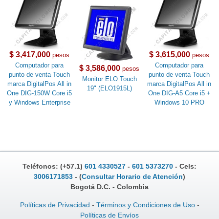
$ 3,417,000
$ 3,615,000
pesos
pesos
Computador para
Computador para
$ 3,586,000
pesos
punto de venta Touch
punto de venta Touch
Monitor ELO Touch
marca DigitalPos All in
marca DigitalPos All in
19" (ELO1915L)
One DIG-150W Core i5
One DIG-A5 Core i5 +
y Windows Enterprise
Windows 10 PRO
Teléfonos: (+57.1)
601 4330527
-
601 5373270
- Cels:
3006171853
- (
Consultar Horario de Atención
)
Bogotá D.C. - Colombia
Políticas de Privacidad
-
Términos y Condiciones de Uso
-
Políticas de Envíos