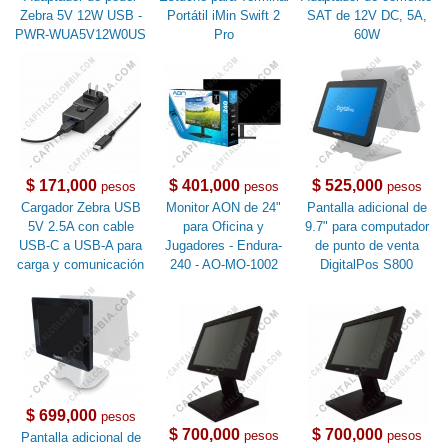
Zebra 5V 12W USB -
Portátil iMin Swift 2
SAT de 12V DC, 5A,
PWR-WUA5V12W0US
Pro
60W
$ 171,000
$ 401,000
$ 525,000
pesos
pesos
pesos
Cargador Zebra USB
Monitor AON de 24"
Pantalla adicional de
5V 2.5A con cable
para Oficina y
9.7" para computador
USB-C a USB-A para
Jugadores - Endura-
de punto de venta
carga y comunicación
240 - AO-MO-1002
DigitalPos S800
$ 699,000
pesos
$ 700,000
$ 700,000
pesos
pesos
Pantalla adicional de