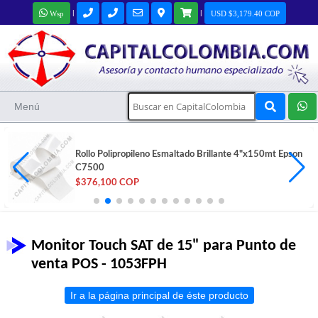
|
|
Wsp
USD $3,179.40 COP
Menú
Rollo Polipropileno Esmaltado Brillante 4"x150mt Epson
C7500
$376,100 COP
Monitor Touch SAT de 15" para Punto de
venta POS - 1053FPH
Ir a la página principal de éste producto