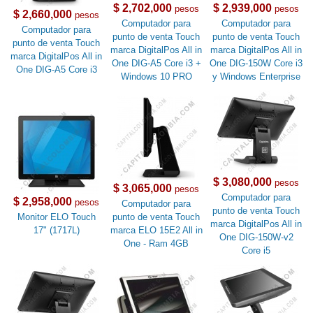
$ 2,702,000
$ 2,939,000
pesos
pesos
$ 2,660,000
pesos
Computador para
Computador para
Computador para
punto de venta Touch
punto de venta Touch
punto de venta Touch
marca DigitalPos All in
marca DigitalPos All in
marca DigitalPos All in
One DIG-A5 Core i3 +
One DIG-150W Core i3
One DIG-A5 Core i3
Windows 10 PRO
y Windows Enterprise
$ 3,080,000
pesos
$ 3,065,000
pesos
Computador para
$ 2,958,000
pesos
Computador para
punto de venta Touch
Monitor ELO Touch
punto de venta Touch
marca DigitalPos All in
17" (1717L)
marca ELO 15E2 All in
One DIG-150W-v2
One - Ram 4GB
Core i5