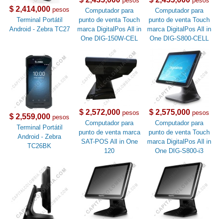
pesos
pesos
$ 2,414,000
pesos
Computador para
Computador para
Terminal Portátil
punto de venta Touch
punto de venta Touch
Android - Zebra TC27
marca DigitalPos All in
marca DigitalPos All in
One DIG-150W-CEL
One DIG-S800-CELL
$ 2,572,000
$ 2,575,000
pesos
pesos
$ 2,559,000
pesos
Computador para
Computador para
Terminal Portátil
punto de venta marca
punto de venta Touch
Android - Zebra
SAT-POS All in One
marca DigitalPos All in
TC26BK
120
One DIG-S800-i3