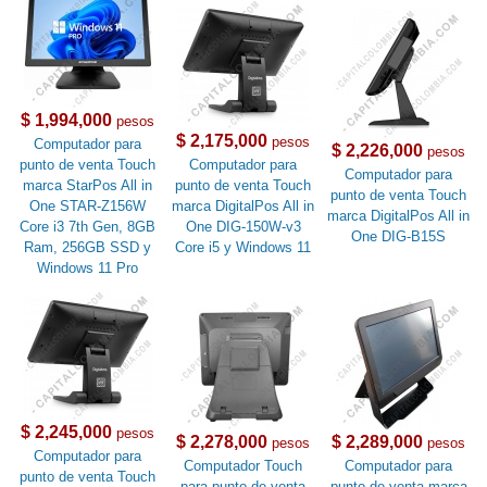
$ 1,994,000
pesos
$ 2,175,000
pesos
Computador para
$ 2,226,000
pesos
punto de venta Touch
Computador para
Computador para
marca StarPos All in
punto de venta Touch
punto de venta Touch
One STAR-Z156W
marca DigitalPos All in
marca DigitalPos All in
Core i3 7th Gen, 8GB
One DIG-150W-v3
One DIG-B15S
Ram, 256GB SSD y
Core i5 y Windows 11
Windows 11 Pro
$ 2,245,000
pesos
$ 2,278,000
$ 2,289,000
pesos
pesos
Computador para
Computador Touch
Computador para
punto de venta Touch
para punto de venta
punto de venta marca