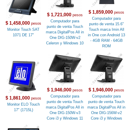
$ 1,859,000
pesos
$ 1,721,000
pesos
Computador para
Computador para
$ 1,458,000
pesos
punto de venta 15.6"
punto de venta Touch
Monitor Touch SAT
Touch marca Imin All
marca DigitalPos All in
1071 DE 17"
in One con Android 13
One DIG-150W-v2
- 4GB RAM - 64GB
Celeron y Windows 10
ROM
$ 1,946,000
$ 1,946,000
pesos
pesos
Computador para
Computador para
$ 1,861,000
pesos
punto de venta Touch
punto de venta Touch
Monitor ELO Touch
marca DigitalPos All in
marca DigitalPos All in
17" (1715L)
One DIG-150W-v3
One DIG-156W-v2
Core i3 y Windows 11
Core i3 y Windows