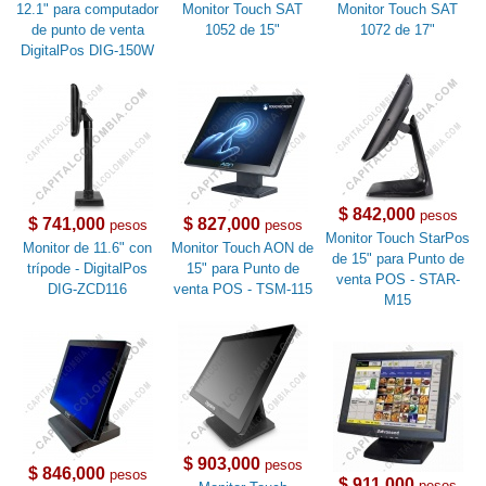
12.1" para computador
Monitor Touch SAT
Monitor Touch SAT
de punto de venta
1052 de 15"
1072 de 17"
DigitalPos DIG-150W
$ 842,000
pesos
$ 741,000
$ 827,000
pesos
pesos
Monitor Touch StarPos
Monitor de 11.6" con
Monitor Touch AON de
de 15" para Punto de
trípode - DigitalPos
15" para Punto de
venta POS - STAR-
DIG-ZCD116
venta POS - TSM-115
M15
$ 903,000
pesos
$ 846,000
pesos
$ 911,000
pesos