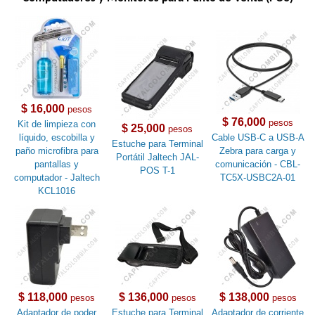
$ 16,000
pesos
$ 76,000
pesos
Kit de limpieza con
$ 25,000
pesos
líquido, escobilla y
Cable USB-C a USB-A
Estuche para Terminal
paño microfibra para
Zebra para carga y
Portátil Jaltech JAL-
pantallas y
comunicación - CBL-
POS T-1
computador - Jaltech
TC5X-USBC2A-01
KCL1016
$ 118,000
$ 136,000
$ 138,000
pesos
pesos
pesos
Adaptador de poder
Estuche para Terminal
Adaptador de corriente