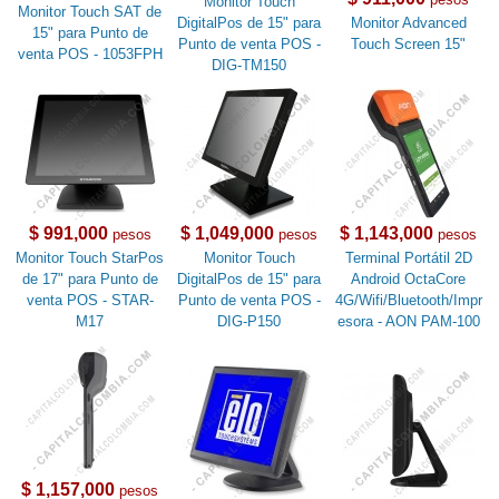
Monitor Touch
Monitor Touch SAT de
DigitalPos de 15" para
Monitor Advanced
15" para Punto de
Punto de venta POS -
Touch Screen 15"
venta POS - 1053FPH
DIG-TM150
$ 991,000
$ 1,049,000
$ 1,143,000
pesos
pesos
pesos
Monitor Touch StarPos
Monitor Touch
Terminal Portátil 2D
de 17" para Punto de
DigitalPos de 15" para
Android OctaCore
venta POS - STAR-
Punto de venta POS -
4G/Wifi/Bluetooth/Impr
M17
DIG-P150
esora - AON PAM-100
$ 1,157,000
pesos