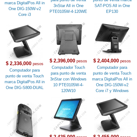
marca DigitalPos All in
3nStar All in One
SAT-POS All in One
One DIG-150W-v2
PTE0105W-4-120WE
EP130
Core i3
$ 2,396,000
$ 2,404,000
pesos
pesos
$ 2,336,000
pesos
Computador Touch
Computador para
Computador para
para punto de venta
punto de venta Touch
punto de venta Touch
3nStar con Windows
marca DigitalPos All in
marca DigitalPos All in
10 PTE0105W-4-
One DIG-150W-v2
One DIG-S800-DUAL
120W10
Core i7 y Windows
$ 2,435,000
$ 2,455,000