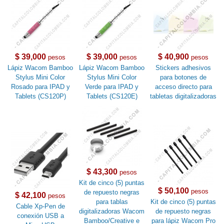
$ 39,000
$ 39,000
$ 40,900
pesos
pesos
pesos
Lápiz Wacom Bamboo
Lápiz Wacom Bamboo
Stickers adhesivos
Stylus Mini Color
Stylus Mini Color
para botones de
Rosado para IPAD y
Verde para IPAD y
acceso directo para
Tablets (CS120P)
Tablets (CS120E)
tabletas digitalizadoras
$ 43,300
pesos
Kit de cinco (5) puntas
$ 50,100
pesos
de repuesto negras
$ 42,100
pesos
para tablas
Kit de cinco (5) puntas
Cable Xp-Pen de
digitalizadoras Wacom
de repuesto negras
conexión USB a
Bamboo/Creative e
para lápiz Wacom Pro