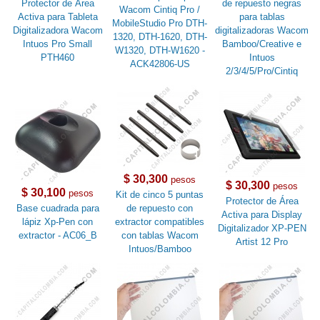
Protector de Área
de repuesto negras
Wacom Cintiq Pro /
Activa para Tableta
para tablas
MobileStudio Pro DTH-
Digitalizadora Wacom
digitalizadoras Wacom
1320, DTH-1620, DTH-
Intuos Pro Small
Bamboo/Creative e
W1320, DTH-W1620 -
PTH460
Intuos
ACK42806-US
2/3/4/5/Pro/Cintiq
$ 30,300
pesos
$ 30,300
pesos
$ 30,100
pesos
Kit de cinco 5 puntas
Protector de Área
Base cuadrada para
de repuesto con
Activa para Display
lápiz Xp-Pen con
extractor compatibles
Digitalizador XP-PEN
extractor - AC06_B
con tablas Wacom
Artist 12 Pro
Intuos/Bamboo