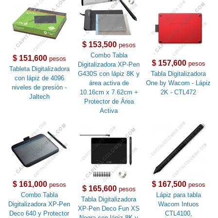
$ 153,500
pesos
Combo Tabla
$ 151,600
pesos
$ 157,600
pesos
Digitalizadora XP-Pen
Tableta Digitalizadora
G430S con lápiz 8K y
Tabla Digitalizadora
con lápiz de 4096
área activa de
One by Wacom - Lápiz
niveles de presión -
10.16cm x 7.62cm +
2K - CTL472
Jaltech
Protector de Área
Activa
$ 161,000
$ 167,500
pesos
pesos
$ 165,600
pesos
Combo Tabla
Lápiz para tabla
Tabla Digitalizadora
Digitalizadora XP-Pen
Wacom Intuos
XP-Pen Deco Fun XS
Deco 640 y Protector
CTL4100,
Negra con lápiz 8K y