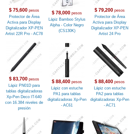
$ 75,600
$ 79,200
pesos
pesos
$ 78,000
pesos
Protector de Área
Protector de Área
Lápiz Bamboo Stylus
Activa para Display
Activa para Display
Alpha - Color Negro
Digitalizador XP-PEN
Digitalizador XP-PEN
(CS130K)
Artist 22R Pro - AC78
Artist 24 Pro
$ 83,700
pesos
$ 88,400
$ 88,400
pesos
pesos
Lápiz PN01D para
Lápiz con estuche
Lápiz con estuche
tablas digitalizadoras
PA1 para tablas
PA2 para tablas
Xp-Pen Deco IT-640
digitalizadoras Xp-Pen
digitalizadoras Xp-Pen
con 16.384 niveles de
- AC61
- AC71
presión