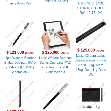
Tablets (CS110K)
serie Artist Pro
CTH670, CTL480,
CTH480, CTH680 -
Ref. LP-171-0K
$ 125,000
pesos
$ 121,000
$ 125,000
pesos
pesos
Lápiz X3 para tablas
Lápiz Wacom Bamboo
Lápiz Wacom Bamboo
digitalizadoras Xp-Pen
Stylus Duo para IPAD
Stylus Duo para IPAD
Artist 12sg, Artist
y Tablets (CS150K)
y Tablets (CS170K)
16sg, Deco L y Deco
Generación 2
Generación 3
LW