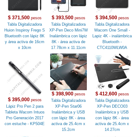
$ 371,500
$ 393,500
$ 394,500
pesos
pesos
pesos
Tabla Digitalizadora
Tabla Digitalizadora
Tabla Digitalizadora
Huion Inspiroy Frego S
XP-Pen Deco Mini7W
Wacom One Small -
Bluetooth con lápiz 8K
Inalámbrica con lápiz
Lapiz 4K - inalámbrica
y área activa de 16cm
8K - área activa de
Bluetooth -
x 10cm
17.78cm x 11.11cm
CTC4110WLW0A
$ 398,900
$ 412,600
pesos
pesos
$ 395,000
pesos
Tabla Digitalizadora
Tabla Digitalizadora
Lápiz Pro Pen 2 para
XP-Pen Star06
XP-Pen DECO03
Tableta Wacom Intuos
Inalámbrica y USB
Inalámbrica y USB
Pro Generación 2017
con lápiz 8K - área
con lápiz 8K - área
con estuche - KP504E
activa de 25.4cm x
activa de 25.4cm x
15.2cm
14.27cm