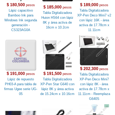
$ 180,500
$ 189,000
pesos
pesos
$ 185,000
pesos
Lápiz capacitivo
Tabla Digitalizadora
Tabla Digitalizadora
Bamboo Ink para
XP-Pen Deco Mini7 v2
Huion HS64 con lápiz
Windows Ink segunda
con lápiz 16K - área
8K y área activa de
generación -
activa de 17.78cm x
16cm x 10.2cm
CS323AG0A
11.11cm
$ 202,300
pesos
$ 191,000
$ 191,500
pesos
pesos
Tabla Digitalizadora
Lápiz de repuesto
Tabla Digitalizadora
XP-Pen Deco Mini7
PH03-A para tabla de
XP-Pen Star G640 con
con lápiz 8K - área
firmas Ugee serie UG-
lápiz 8K y área activa
activa de 17.78cm x
05
de 15.24cm x 10.16cm
11.11cm - Reemplaza
G640S