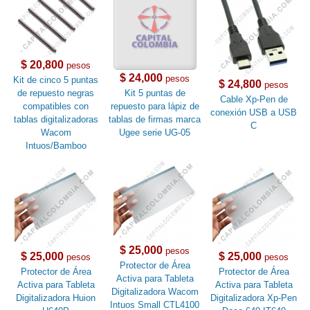
$ 20,800
pesos
$ 24,000
pesos
Kit de cinco 5 puntas
$ 24,800
pesos
de repuesto negras
Kit 5 puntas de
Cable Xp-Pen de
compatibles con
repuesto para lápiz de
conexión USB a USB
tablas digitalizadoras
tablas de firmas marca
C
Wacom
Ugee serie UG-05
Intuos/Bamboo
$ 25,000
pesos
$ 25,000
$ 25,000
pesos
pesos
Protector de Área
Protector de Área
Protector de Área
Activa para Tableta
Activa para Tableta
Activa para Tableta
Digitalizadora Wacom
Digitalizadora Huion
Digitalizadora Xp-Pen
Intuos Small CTL4100