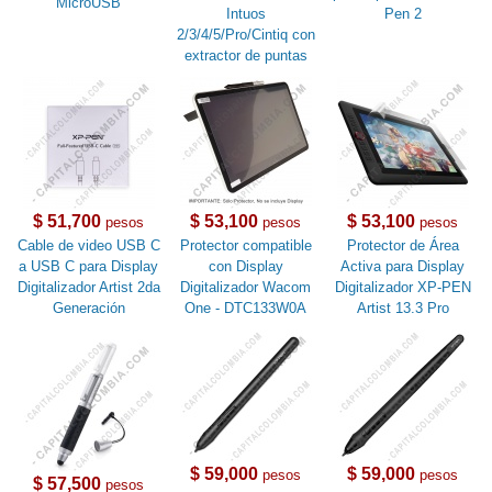
MicroUSB
Intuos
Pen 2
2/3/4/5/Pro/Cintiq con
extractor de puntas
$ 51,700
$ 53,100
$ 53,100
pesos
pesos
pesos
Cable de video USB C
Protector compatible
Protector de Área
a USB C para Display
con Display
Activa para Display
Digitalizador Artist 2da
Digitalizador Wacom
Digitalizador XP-PEN
Generación
One - DTC133W0A
Artist 13.3 Pro
$ 59,000
$ 59,000
pesos
pesos
$ 57,500
pesos