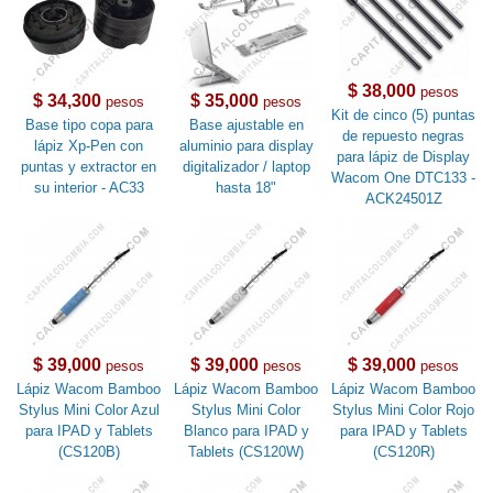
$ 38,000
pesos
$ 34,300
$ 35,000
pesos
pesos
Kit de cinco (5) puntas
Base tipo copa para
Base ajustable en
de repuesto negras
lápiz Xp-Pen con
aluminio para display
para lápiz de Display
puntas y extractor en
digitalizador / laptop
Wacom One DTC133 -
su interior - AC33
hasta 18"
ACK24501Z
$ 39,000
$ 39,000
$ 39,000
pesos
pesos
pesos
Lápiz Wacom Bamboo
Lápiz Wacom Bamboo
Lápiz Wacom Bamboo
Stylus Mini Color Azul
Stylus Mini Color
Stylus Mini Color Rojo
para IPAD y Tablets
Blanco para IPAD y
para IPAD y Tablets
(CS120B)
Tablets (CS120W)
(CS120R)