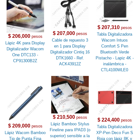
$ 207,310
pesos
$ 207,000
pesos
Tabla Digitalizadora
$ 206,000
pesos
Cable de repuesto 3
Wacom Intuos
Lápiz 4K para Display
en 1 para Display
Comfort S Pen
Digitalizador Wacom
Digitalizador Cintiq 16
Bluetooth Verde
One DTC133 -
DTK1660 - Ref.
Pistacho - Lapiz 4K -
CP91300B2Z
ACK43912Z
inalámbrica -
CTL4100WLE0
$ 210,500
pesos
$ 224,400
pesos
Lápiz Bamboo Stylus
$ 209,000
pesos
Tabla Digitalizadora
Fineline para IPAD3 (o
Lápiz Wacom Bamboo
XP-Pen Deco Fun S
superior) sensible a la
Tip de Punta Fina
Roja con lápiz 8K y