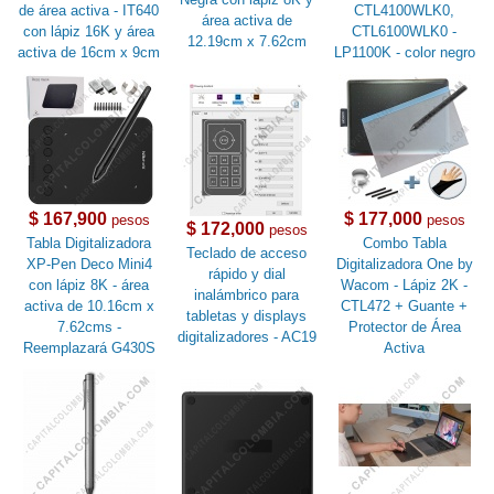
de área activa - IT640
CTL4100WLK0,
área activa de
con lápiz 16K y área
CTL6100WLK0 -
12.19cm x 7.62cm
activa de 16cm x 9cm
LP1100K - color negro
$ 167,900
$ 177,000
pesos
pesos
$ 172,000
pesos
Tabla Digitalizadora
Combo Tabla
Teclado de acceso
XP-Pen Deco Mini4
Digitalizadora One by
rápido y dial
con lápiz 8K - área
Wacom - Lápiz 2K -
inalámbrico para
activa de 10.16cm x
CTL472 + Guante +
tabletas y displays
7.62cms -
Protector de Área
digitalizadores - AC19
Reemplazará G430S
Activa