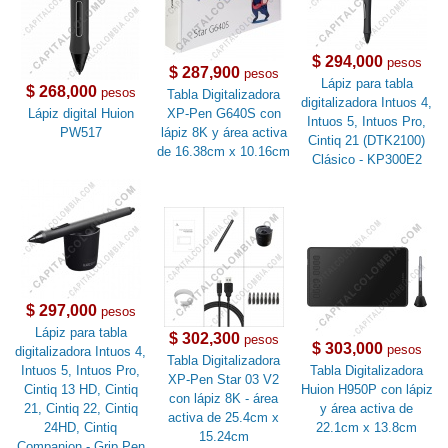
$ 294,000
pesos
$ 287,900
pesos
Lápiz para tabla
$ 268,000
pesos
Tabla Digitalizadora
digitalizadora Intuos 4,
Lápiz digital Huion
XP-Pen G640S con
Intuos 5, Intuos Pro,
PW517
lápiz 8K y área activa
Cintiq 21 (DTK2100)
de 16.38cm x 10.16cm
Clásico - KP300E2
$ 297,000
pesos
Lápiz para tabla
$ 302,300
pesos
$ 303,000
pesos
digitalizadora Intuos 4,
Tabla Digitalizadora
Intuos 5, Intuos Pro,
Tabla Digitalizadora
XP-Pen Star 03 V2
Cintiq 13 HD, Cintiq
Huion H950P con lápiz
con lápiz 8K - área
21, Cintiq 22, Cintiq
y área activa de
activa de 25.4cm x
24HD, Cintiq
22.1cm x 13.8cm
15.24cm
Companion - Grip Pen