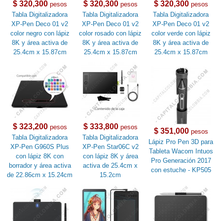
$ 320,300
$ 320,300
$ 320,300
pesos
pesos
pesos
Tabla Digitalizadora
Tabla Digitalizadora
Tabla Digitalizadora
XP-Pen Deco 01 v2
XP-Pen Deco 01 v2
XP-Pen Deco 01 v2
color negro con lápiz
color rosado con lápiz
color verde con lápiz
8K y área activa de
8K y área activa de
8K y área activa de
25.4cm x 15.87cm
25.4cm x 15.87cm
25.4cm x 15.87cm
$ 323,200
$ 333,800
pesos
pesos
$ 351,000
pesos
Tabla Digitalizadora
Tabla Digitalizadora
Lápiz Pro Pen 3D para
XP-Pen G960S Plus
XP-Pen Star06C v2
Tableta Wacom Intuos
con lápiz 8K con
con lápiz 8K y área
Pro Generación 2017
borrador y área activa
activa de 25.4cm x
con estuche - KP505
de 22.86cm x 15.24cm
15.2cm