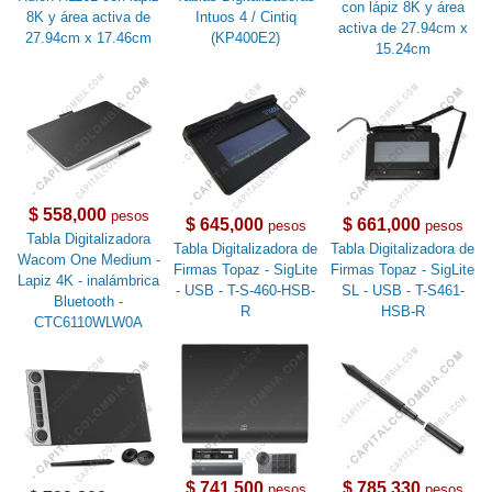
con lápiz 8K y área
8K y área activa de
Intuos 4 / Cintiq
activa de 27.94cm x
27.94cm x 17.46cm
(KP400E2)
15.24cm
$ 558,000
pesos
$ 645,000
$ 661,000
pesos
pesos
Tabla Digitalizadora
Tabla Digitalizadora de
Tabla Digitalizadora de
Wacom One Medium -
Firmas Topaz - SigLite
Firmas Topaz - SigLite
Lapiz 4K - inalámbrica
- USB - T-S-460-HSB-
SL - USB - T-S461-
Bluetooth -
R
HSB-R
CTC6110WLW0A
$ 741,500
$ 785,330
pesos
pesos