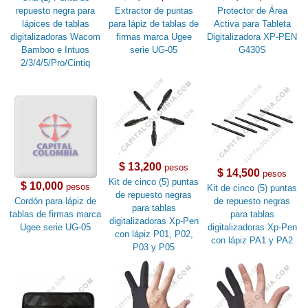
repuesto negra para
Extractor de puntas
Protector de Área
lápices de tablas
para lápiz de tablas de
Activa para Tableta
digitalizadoras Wacom
firmas marca Ugee
Digitalizadora XP-PEN
Bamboo e Intuos
serie UG-05
G430S
2/3/4/5/Pro/Cintiq
$ 13,200
pesos
$ 14,500
pesos
Kit de cinco (5) puntas
$ 10,000
pesos
Kit de cinco (5) puntas
de repuesto negras
Cordón para lápiz de
de repuesto negras
para tablas
tablas de firmas marca
para tablas
digitalizadoras Xp-Pen
Ugee serie UG-05
digitalizadoras Xp-Pen
con lápiz P01, P02,
con lápiz PA1 y PA2
P03 y P05