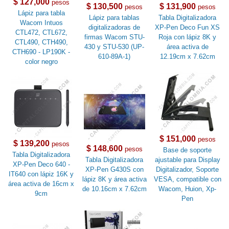
$ 127,000
pesos
$ 130,500
$ 131,900
pesos
pesos
Lápiz para tabla
Lápiz para tablas
Tabla Digitalizadora
Wacom Intuos
digitalizadoras de
XP-Pen Deco Fun XS
CTL472, CTL672,
firmas Wacom STU-
Roja con lápiz 8K y
CTL490, CTH490,
430 y STU-530 (UP-
área activa de
CTH690 - LP190K -
610-89A-1)
12.19cm x 7.62cm
color negro
$ 151,000
pesos
$ 139,200
pesos
$ 148,600
pesos
Base de soporte
Tabla Digitalizadora
Tabla Digitalizadora
ajustable para Display
XP-Pen Deco 640 -
XP-Pen G430S con
Digitalizador, Soporte
IT640 con lápiz 16K y
lápiz 8K y área activa
VESA, compatible con
área activa de 16cm x
de 10.16cm x 7.62cm
Wacom, Huion, Xp-
9cm
Pen