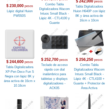
$ 242,000
pesos
Combo Tabla
$ 230,000
pesos
Tabla Digitalizadora
Digitalizadora Wacom
Lápiz digital Huion
Huion H640P con lápiz
Intuos Small Black -
PW550S
8K y área activa de
Lápiz 4K - CTL4100 y
16cm x 10cm
Guante
$ 252,700
$ 256,250
pesos
pesos
$ 244,600
pesos
Teclado de acceso
Combo Tabla
Tabla Digitalizadora
rápido con dial
Digitalizadora Wacom
XP-Pen Deco Fun S
inalámbrico para
Intuos Small Black -
Negra con lápiz 8K y
tabletas y displays
Lápiz 4K - CTL4100 +
área activa de 16cm x
digitalizadores -
Guante + Protector de
10.16cm
ACK05
Área Activa