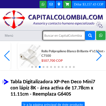
Dólar $3,157.43 COP
Menú
Rollo Polipropileno Blanco Brillante 4"x150mt de Epson
C7500
$507,700 COP
Tabla Digitalizadora XP-Pen Deco Mini7
con lápiz 8K - área activa de 17.78cm x
11.11cm - Reemplaza G640S
Ir a la página principal de éste producto