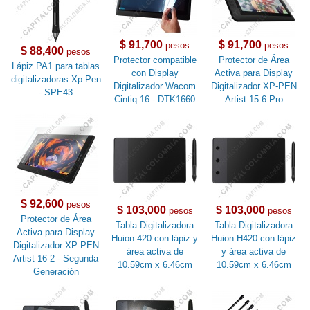
$ 91,700
$ 91,700
pesos
pesos
$ 88,400
pesos
Protector compatible
Protector de Área
Lápiz PA1 para tablas
con Display
Activa para Display
digitalizadoras Xp-Pen
Digitalizador Wacom
Digitalizador XP-PEN
- SPE43
Cintiq 16 - DTK1660
Artist 15.6 Pro
$ 92,600
pesos
$ 103,000
$ 103,000
pesos
pesos
Protector de Área
Tabla Digitalizadora
Tabla Digitalizadora
Activa para Display
Huion 420 con lápiz y
Huion H420 con lápiz
Digitalizador XP-PEN
área activa de
y área activa de
Artist 16-2 - Segunda
10.59cm x 6.46cm
10.59cm x 6.46cm
Generación