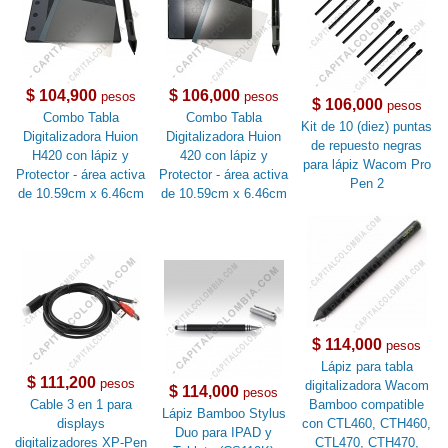
$ 104,900
$ 106,000
pesos
pesos
$ 106,000
pesos
Combo Tabla
Combo Tabla
Kit de 10 (diez) puntas
Digitalizadora Huion
Digitalizadora Huion
de repuesto negras
H420 con lápiz y
420 con lápiz y
para lápiz Wacom Pro
Protector - área activa
Protector - área activa
Pen 2
de 10.59cm x 6.46cm
de 10.59cm x 6.46cm
$ 114,000
pesos
Lápiz para tabla
$ 111,200
pesos
digitalizadora Wacom
$ 114,000
pesos
Cable 3 en 1 para
Bamboo compatible
Lápiz Bamboo Stylus
displays
con CTL460, CTH460,
Duo para IPAD y
digitalizadores XP-Pen
CTL470, CTH470,