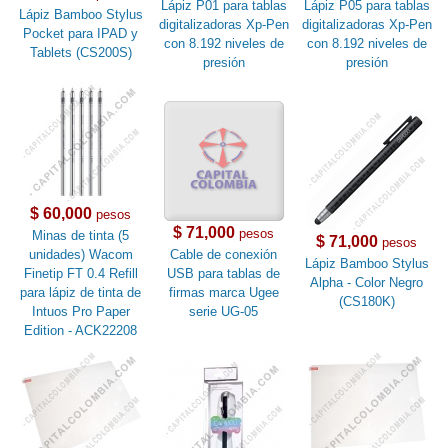
Lápiz P01 para tablas
Lápiz P05 para tablas
Lápiz Bamboo Stylus
digitalizadoras Xp-Pen
digitalizadoras Xp-Pen
Pocket para IPAD y
con 8.192 niveles de
con 8.192 niveles de
Tablets (CS200S)
presión
presión
$ 60,000
pesos
$ 71,000
pesos
Minas de tinta (5
$ 71,000
pesos
unidades) Wacom
Cable de conexión
Lápiz Bamboo Stylus
Finetip FT 0.4 Refill
USB para tablas de
Alpha - Color Negro
para lápiz de tinta de
firmas marca Ugee
(CS180K)
Intuos Pro Paper
serie UG-05
Edition - ACK22208