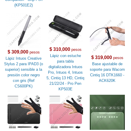
(KP501E2)
$ 310,000
pesos
$ 309,000
pesos
Lápiz con estuche
$ 319,000
pesos
Lápiz Intuos Creative
para tabla
Stylus 2 para IPAD3 (o
Base ajustable de
digitalizadora Intuos
superior) sensible a la
soporte para Wacom
Pro, Intuos 4, Intuos
presión color negro
Cintiq 16 DTK1660 -
5, Cintiq 13 HD, Cintiq
con gris (Ref
ACK620K
21/22/24 - Pro Pen
CS600PK)
KP503E