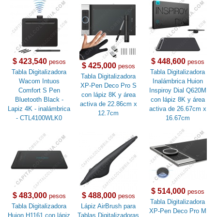
$ 423,540
$ 448,600
pesos
pesos
$ 425,000
pesos
Tabla Digitalizadora
Tabla Digitalizadora
Tabla Digitalizadora
Wacom Intuos
Inalámbrica Huion
XP-Pen Deco Pro S
Comfort S Pen
Inspiroy Dial Q620M
con lápiz 8K y área
Bluetooth Black -
con lápiz 8K y área
activa de 22.86cm x
Lapiz 4K - inalámbrica
activa de 26.67cm x
12.7cm
- CTL4100WLK0
16.67cm
$ 514,000
pesos
$ 483,000
$ 488,000
pesos
pesos
Tabla Digitalizadora
Tabla Digitalizadora
Lápiz AirBrush para
XP-Pen Deco Pro M
Huion H1161 con lápiz
Tablas Digitalizadoras