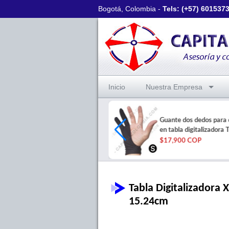
Bogotá, Colombia -
Tels: (+57)
601537
Inicio
Nuestra Empresa
Protector para Tableta
Guante dos dedos para 
Digitalizadora XP-PEN Star03
en tabla digitalizadora T
$25,500 COP
$17,900 COP
Tabla Digitalizadora 
15.24cm