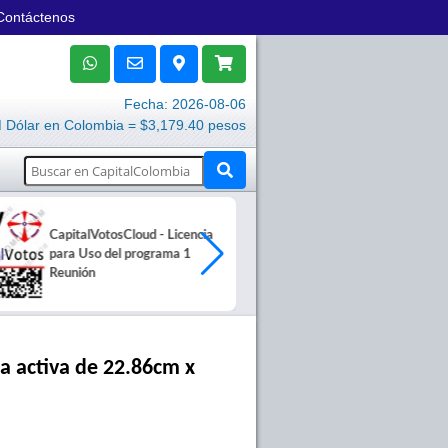
Contáctenos
Fecha: 2026-08-06
Dólar en Colombia = $3,179.40 pesos
CapitalVotosCloud - Licencia
Rollo de Papel
para Uso del programa 1
80mm X 30mts
Reunión
$11,500 COP
ea activa de 22.86cm x