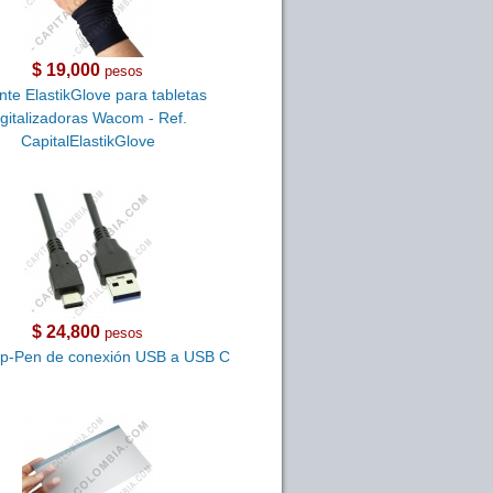
$ 19,000
pesos
te ElastikGlove para tabletas
igitalizadoras Wacom - Ref.
CapitalElastikGlove
$ 24,800
pesos
Xp-Pen de conexión USB a USB C