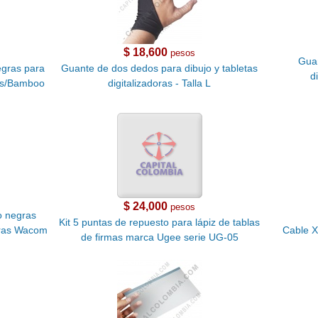
$ 18,600
pesos
Guan
egras para
Guante de dos dedos para dibujo y tabletas
d
uos/Bamboo
digitalizadoras - Talla L
$ 24,000
pesos
o negras
Kit 5 puntas de repuesto para lápiz de tablas
doras Wacom
Cable 
de firmas marca Ugee serie UG-05