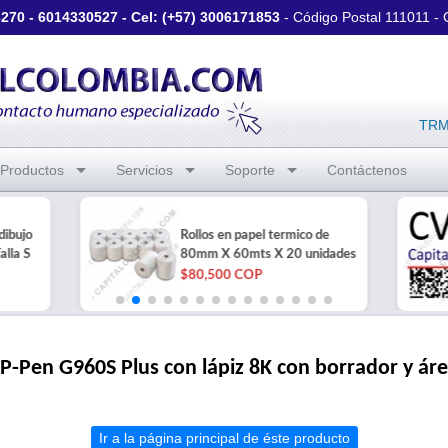
3270
-
6014330527
- Cel: (+57)
3006171853
- Código Postal 111011 -
TRM 
Productos
Servicios
Soporte
Contáctenos
dibujo
Rollos en papel termico de
alla S
80mm X 60mts X 20 unidades
$80,500 COP
XP-Pen G960S Plus con lápiz 8K con borrador y ár
Ir a la página principal de éste producto