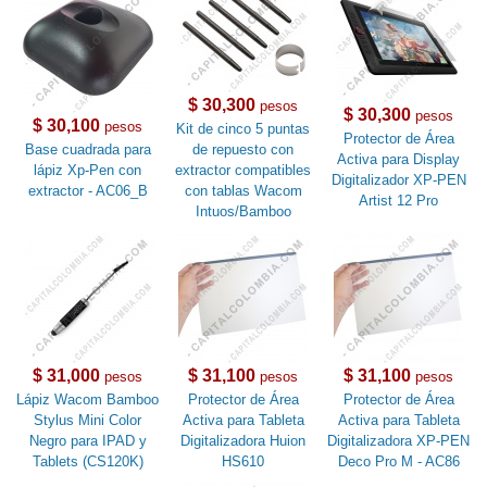
$ 30,300
pesos
$ 30,300
pesos
$ 30,100
pesos
Kit de cinco 5 puntas
Protector de Área
Base cuadrada para
de repuesto con
Activa para Display
lápiz Xp-Pen con
extractor compatibles
Digitalizador XP-PEN
extractor - AC06_B
con tablas Wacom
Artist 12 Pro
Intuos/Bamboo
$ 31,000
$ 31,100
$ 31,100
pesos
pesos
pesos
Lápiz Wacom Bamboo
Protector de Área
Protector de Área
Stylus Mini Color
Activa para Tableta
Activa para Tableta
Negro para IPAD y
Digitalizadora Huion
Digitalizadora XP-PEN
Tablets (CS120K)
HS610
Deco Pro M - AC86