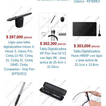
Clásico - KP300E2
$ 297,000
pesos
Lápiz para tabla
$ 302,300
pesos
$ 303,000
pesos
digitalizadora Intuos 4,
Tabla Digitalizadora
Intuos 5, Intuos Pro,
Tabla Digitalizadora
XP-Pen Star 03 V2
Cintiq 13 HD, Cintiq
Huion H950P con lápiz
con lápiz 8K - área
21, Cintiq 22, Cintiq
y área activa de
activa de 25.4cm x
24HD, Cintiq
22.1cm x 13.8cm
15.24cm
Companion - Grip Pen
(KP501E2)