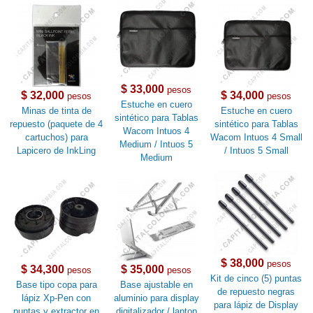
$ 33,000
pesos
$ 32,000
$ 34,000
pesos
pesos
Estuche en cuero
Minas de tinta de
Estuche en cuero
sintético para Tablas
repuesto (paquete de 4
sintético para Tablas
Wacom Intuos 4
cartuchos) para
Wacom Intuos 4 Small
Medium / Intuos 5
Lapicero de InkLing
/ Intuos 5 Small
Medium
$ 38,000
pesos
$ 34,300
$ 35,000
pesos
pesos
Kit de cinco (5) puntas
Base tipo copa para
Base ajustable en
de repuesto negras
lápiz Xp-Pen con
aluminio para display
para lápiz de Display
puntas y extractor en
digitalizador / laptop