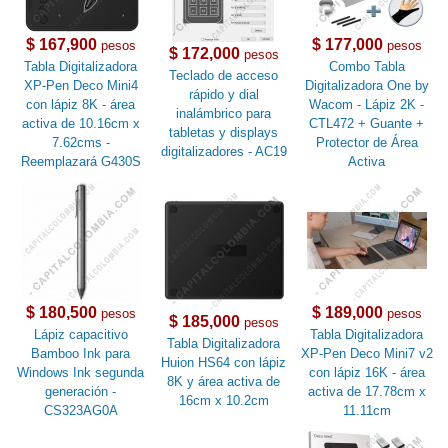
$ 167,900
$ 177,000
pesos
pesos
$ 172,000
pesos
Tabla Digitalizadora
Combo Tabla
Teclado de acceso
XP-Pen Deco Mini4
Digitalizadora One by
rápido y dial
con lápiz 8K - área
Wacom - Lápiz 2K -
inalámbrico para
activa de 10.16cm x
CTL472 + Guante +
tabletas y displays
7.62cms -
Protector de Área
digitalizadores - AC19
Reemplazará G430S
Activa
$ 180,500
$ 189,000
pesos
pesos
$ 185,000
pesos
Lápiz capacitivo
Tabla Digitalizadora
Tabla Digitalizadora
Bamboo Ink para
XP-Pen Deco Mini7 v2
Huion HS64 con lápiz
Windows Ink segunda
con lápiz 16K - área
8K y área activa de
generación -
activa de 17.78cm x
16cm x 10.2cm
CS323AG0A
11.11cm