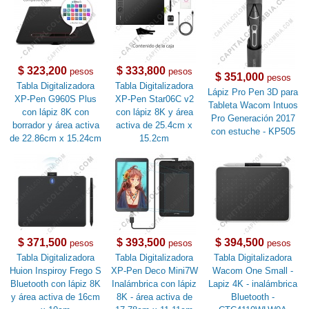
$ 323,200
$ 333,800
pesos
pesos
$ 351,000
pesos
Tabla Digitalizadora
Tabla Digitalizadora
Lápiz Pro Pen 3D para
XP-Pen G960S Plus
XP-Pen Star06C v2
Tableta Wacom Intuos
con lápiz 8K con
con lápiz 8K y área
Pro Generación 2017
borrador y área activa
activa de 25.4cm x
con estuche - KP505
de 22.86cm x 15.24cm
15.2cm
$ 371,500
$ 393,500
$ 394,500
pesos
pesos
pesos
Tabla Digitalizadora
Tabla Digitalizadora
Tabla Digitalizadora
Huion Inspiroy Frego S
XP-Pen Deco Mini7W
Wacom One Small -
Bluetooth con lápiz 8K
Inalámbrica con lápiz
Lapiz 4K - inalámbrica
y área activa de 16cm
8K - área activa de
Bluetooth -