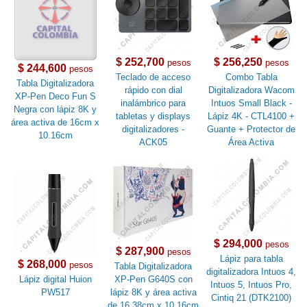
$ 252,700
$ 256,250
pesos
pesos
$ 244,600
pesos
Teclado de acceso
Combo Tabla
Tabla Digitalizadora
rápido con dial
Digitalizadora Wacom
XP-Pen Deco Fun S
inalámbrico para
Intuos Small Black -
Negra con lápiz 8K y
tabletas y displays
Lápiz 4K - CTL4100 +
área activa de 16cm x
digitalizadores -
Guante + Protector de
10.16cm
ACK05
Área Activa
$ 294,000
pesos
$ 287,900
pesos
Lápiz para tabla
$ 268,000
pesos
Tabla Digitalizadora
digitalizadora Intuos 4,
Lápiz digital Huion
XP-Pen G640S con
Intuos 5, Intuos Pro,
PW517
lápiz 8K y área activa
Cintiq 21 (DTK2100)
de 16.38cm x 10.16cm