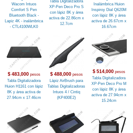
Tabla Digitalizadora
Wacom Intuos
Inalámbrica Huion
XP-Pen Deco Pro S
Comfort S Pen
Inspiroy Dial Q620M
con lápiz 8K y área
Bluetooth Black -
con lápiz 8K y área
activa de 22.86cm x
Lapiz 4K - inalámbrica
activa de 26.67cm x
12.7cm
- CTL4100WLK0
16.67cm
$ 514,000
pesos
$ 483,000
$ 488,000
pesos
pesos
Tabla Digitalizadora
Tabla Digitalizadora
Lápiz AirBrush para
XP-Pen Deco Pro M
Huion H1161 con lápiz
Tablas Digitalizadoras
con lápiz 8K y área
8K y área activa de
Intuos 4 / Cintiq
activa de 27.94cm x
27.94cm x 17.46cm
(KP400E2)
15.24cm