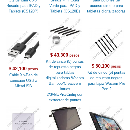
Stylus Mini Color
Stylus Mini Color
para botones de
Rosado para IPAD y
Verde para IPAD y
acceso directo para
Tablets (CS120P)
Tablets (CS120E)
tabletas digitalizadoras
$ 43,300
pesos
Kit de cinco (5) puntas
$ 50,100
pesos
de repuesto negras
$ 42,100
pesos
para tablas
Kit de cinco (5) puntas
Cable Xp-Pen de
digitalizadoras Wacom
de repuesto negras
conexión USB a
Bamboo/Creative e
para lápiz Wacom Pro
MicroUSB
Intuos
Pen 2
2/3/4/5/Pro/Cintiq con
extractor de puntas