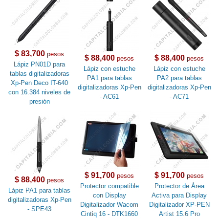
$ 83,700
pesos
$ 88,400
$ 88,400
pesos
pesos
Lápiz PN01D para
Lápiz con estuche
Lápiz con estuche
tablas digitalizadoras
PA1 para tablas
PA2 para tablas
Xp-Pen Deco IT-640
digitalizadoras Xp-Pen
digitalizadoras Xp-Pen
con 16.384 niveles de
- AC61
- AC71
presión
$ 91,700
$ 91,700
pesos
pesos
$ 88,400
pesos
Protector compatible
Protector de Área
Lápiz PA1 para tablas
con Display
Activa para Display
digitalizadoras Xp-Pen
Digitalizador Wacom
Digitalizador XP-PEN
- SPE43
Cintiq 16 - DTK1660
Artist 15.6 Pro