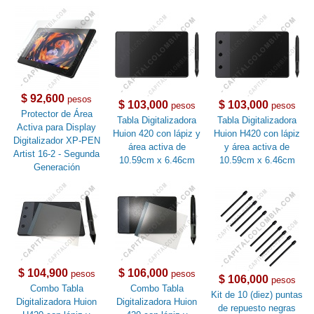
$ 92,600
pesos
$ 103,000
$ 103,000
pesos
pesos
Protector de Área
Tabla Digitalizadora
Tabla Digitalizadora
Activa para Display
Huion 420 con lápiz y
Huion H420 con lápiz
Digitalizador XP-PEN
área activa de
y área activa de
Artist 16-2 - Segunda
10.59cm x 6.46cm
10.59cm x 6.46cm
Generación
$ 104,900
$ 106,000
pesos
pesos
$ 106,000
pesos
Combo Tabla
Combo Tabla
Kit de 10 (diez) puntas
Digitalizadora Huion
Digitalizadora Huion
de repuesto negras