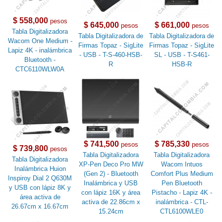
$ 558,000
pesos
$ 645,000
$ 661,000
pesos
pesos
Tabla Digitalizadora
Tabla Digitalizadora de
Tabla Digitalizadora de
Wacom One Medium -
Firmas Topaz - SigLite
Firmas Topaz - SigLite
Lapiz 4K - inalámbrica
- USB - T-S-460-HSB-
SL - USB - T-S461-
Bluetooth -
R
HSB-R
CTC6110WLW0A
$ 741,500
$ 785,330
pesos
pesos
$ 739,800
pesos
Tabla Digitalizadora
Tabla Digitalizadora
Tabla Digitalizadora
XP-Pen Deco Pro MW
Wacom Intuos
Inalámbrica Huion
(Gen 2) - Bluetooth
Comfort Plus Medium
Inspiroy Dial 2 Q630M
Inalámbrica y USB
Pen Bluetooth
y USB con lápiz 8K y
con lápiz 16K y área
Pistacho - Lapiz 4K -
área activa de
activa de 22.86cm x
inalámbrica - CTL-
26.67cm x 16.67cm
15.24cm
CTL6100WLE0