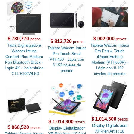
$ 789,770
$ 902,000
pesos
pesos
$ 812,720
pesos
Tabla Digitalizadora
Tableta Wacom Intuos
Tableta Wacom Intuos
Wacom Intuos
Pro Pen & Touch
Pro Touch Small
Comfort Plus Medium
(Paper Edition)
PTH460 - Lápiz con
Pen Bluetooth Black -
Medium (PTH660P) -
8.192 niveles de
Lapiz 4K - inalámbrica
Lápiz con 8.192
presión
- CTL-6100WLK0
niveles de presión
$ 1,014,300
pesos
$ 1,014,300
pesos
Display Digitalizador
$ 968,520
pesos
Display Digitalizador
XP-Pen Artist 10
Tableta Wacom Intuos
XP-Pen Artist 10 Azul