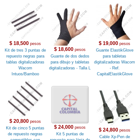
$ 18,500
$ 19,000
pesos
pesos
$ 18,600
pesos
Kit de tres 3 puntas de
Guante ElastikGlove
repuesto negras para
Guante de dos dedos
para tabletas
tablas digitalizadoras
para dibujo y tabletas
digitalizadoras Wacom
Wacom
digitalizadoras - Talla L
- Ref.
Intuos/Bamboo
CapitalElastikGlove
$ 20,800
pesos
$ 24,000
pesos
Kit de cinco 5 puntas
$ 24,800
pesos
de repuesto negras
Kit 5 puntas de
Cable Xp-Pen de
compatibles con
repuesto para lápiz de