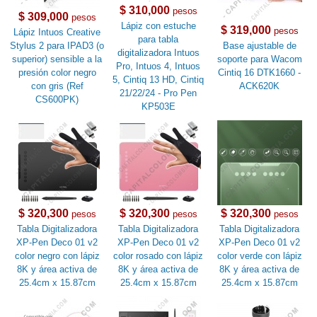
$ 310,000
pesos
$ 309,000
pesos
Lápiz con estuche
$ 319,000
pesos
Lápiz Intuos Creative
para tabla
Stylus 2 para IPAD3 (o
Base ajustable de
digitalizadora Intuos
superior) sensible a la
soporte para Wacom
Pro, Intuos 4, Intuos
presión color negro
Cintiq 16 DTK1660 -
5, Cintiq 13 HD, Cintiq
con gris (Ref
ACK620K
21/22/24 - Pro Pen
CS600PK)
KP503E
$ 320,300
$ 320,300
$ 320,300
pesos
pesos
pesos
Tabla Digitalizadora
Tabla Digitalizadora
Tabla Digitalizadora
XP-Pen Deco 01 v2
XP-Pen Deco 01 v2
XP-Pen Deco 01 v2
color negro con lápiz
color rosado con lápiz
color verde con lápiz
8K y área activa de
8K y área activa de
8K y área activa de
25.4cm x 15.87cm
25.4cm x 15.87cm
25.4cm x 15.87cm