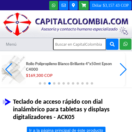
Dólar $3,157.43 COP
Menú
Rollo Polipropileno Esmaltado Brillante 4"x150mt Epson
C7500
$376,100 COP
Teclado de acceso rápido con dial
inalámbrico para tabletas y displays
digitalizadores - ACK05
Ir a la página principal de éste producto