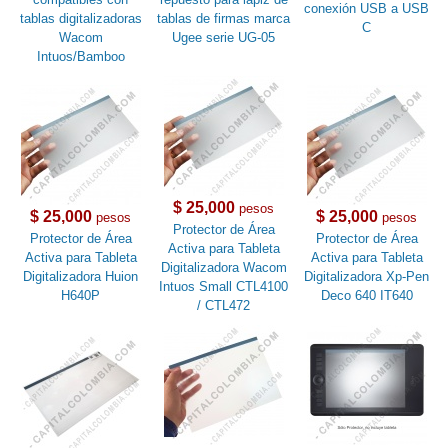
conexión USB a USB
tablas digitalizadoras
tablas de firmas marca
C
Wacom
Ugee serie UG-05
Intuos/Bamboo
$ 25,000
pesos
$ 25,000
$ 25,000
pesos
pesos
Protector de Área
Protector de Área
Protector de Área
Activa para Tableta
Activa para Tableta
Activa para Tableta
Digitalizadora Wacom
Digitalizadora Huion
Digitalizadora Xp-Pen
Intuos Small CTL4100
H640P
Deco 640 IT640
/ CTL472