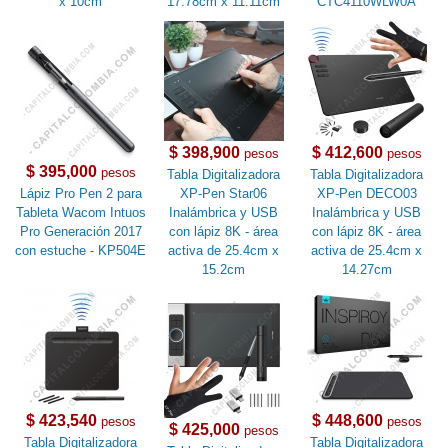
x 10cm
17.78cm x 11.11cm
CTC4110WLW0A
$ 398,900
$ 412,600
pesos
pesos
$ 395,000
pesos
Tabla Digitalizadora
Tabla Digitalizadora
Lápiz Pro Pen 2 para
XP-Pen Star06
XP-Pen DECO03
Tableta Wacom Intuos
Inalámbrica y USB
Inalámbrica y USB
Pro Generación 2017
con lápiz 8K - área
con lápiz 8K - área
con estuche - KP504E
activa de 25.4cm x
activa de 25.4cm x
15.2cm
14.27cm
$ 423,540
$ 448,600
pesos
pesos
$ 425,000
pesos
Tabla Digitalizadora
Tabla Digitalizadora