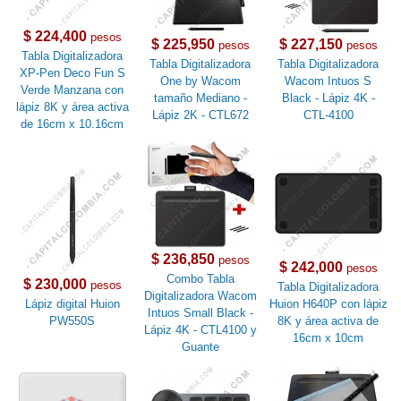
$ 224,400
pesos
$ 225,950
$ 227,150
pesos
pesos
Tabla Digitalizadora
Tabla Digitalizadora
Tabla Digitalizadora
XP-Pen Deco Fun S
One by Wacom
Wacom Intuos S
Verde Manzana con
tamaño Mediano -
Black - Lápiz 4K -
lápiz 8K y área activa
Lápiz 2K - CTL672
CTL-4100
de 16cm x 10.16cm
$ 236,850
pesos
$ 242,000
pesos
Combo Tabla
$ 230,000
pesos
Tabla Digitalizadora
Digitalizadora Wacom
Lápiz digital Huion
Huion H640P con lápiz
Intuos Small Black -
PW550S
8K y área activa de
Lápiz 4K - CTL4100 y
16cm x 10cm
Guante