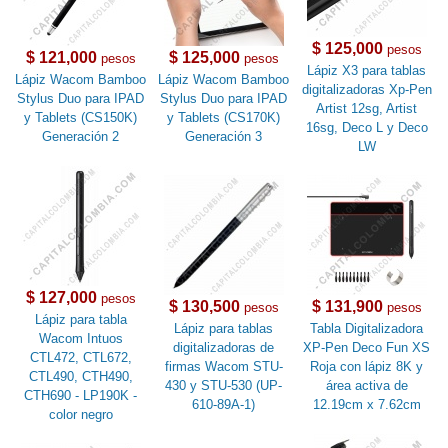
$ 125,000
pesos
$ 121,000
$ 125,000
pesos
pesos
Lápiz X3 para tablas
Lápiz Wacom Bamboo
Lápiz Wacom Bamboo
digitalizadoras Xp-Pen
Stylus Duo para IPAD
Stylus Duo para IPAD
Artist 12sg, Artist
y Tablets (CS150K)
y Tablets (CS170K)
16sg, Deco L y Deco
Generación 2
Generación 3
LW
$ 127,000
pesos
$ 130,500
$ 131,900
pesos
pesos
Lápiz para tabla
Lápiz para tablas
Tabla Digitalizadora
Wacom Intuos
digitalizadoras de
XP-Pen Deco Fun XS
CTL472, CTL672,
firmas Wacom STU-
Roja con lápiz 8K y
CTL490, CTH490,
430 y STU-530 (UP-
área activa de
CTH690 - LP190K -
610-89A-1)
12.19cm x 7.62cm
color negro