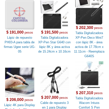
$ 202,300
pesos
$ 191,000
$ 191,500
pesos
pesos
Tabla Digitalizadora
Lápiz de repuesto
Tabla Digitalizadora
XP-Pen Deco Mini7
PH03-A para tabla de
XP-Pen Star G640 con
con lápiz 8K - área
firmas Ugee serie UG-
lápiz 8K y área activa
activa de 17.78cm x
05
de 15.24cm x 10.16cm
11.11cm - Reemplaza
G640S
$ 207,310
pesos
$ 207,000
pesos
Tabla Digitalizadora
$ 206,000
pesos
Cable de repuesto 3
Wacom Intuos
Lápiz 4K para Display
en 1 para Display
Comfort S Pen