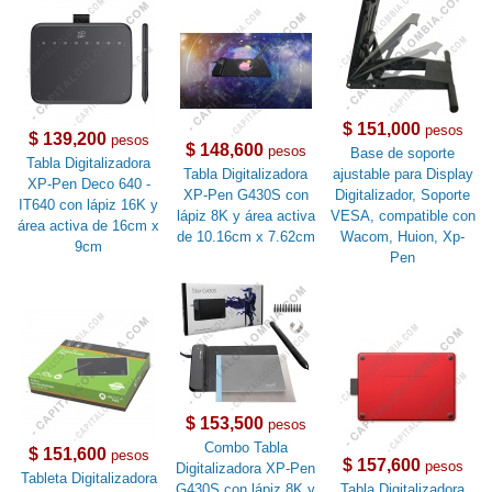
$ 151,000
pesos
$ 139,200
pesos
$ 148,600
pesos
Base de soporte
Tabla Digitalizadora
Tabla Digitalizadora
ajustable para Display
XP-Pen Deco 640 -
XP-Pen G430S con
Digitalizador, Soporte
IT640 con lápiz 16K y
lápiz 8K y área activa
VESA, compatible con
área activa de 16cm x
de 10.16cm x 7.62cm
Wacom, Huion, Xp-
9cm
Pen
$ 153,500
pesos
Combo Tabla
$ 151,600
pesos
$ 157,600
pesos
Digitalizadora XP-Pen
Tableta Digitalizadora
G430S con lápiz 8K y
Tabla Digitalizadora