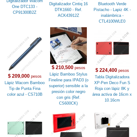
Digitalizador Wacom
Digitalizador Cintiq 16
Bluetooth Verde
One DTC133 -
DTK1660 - Ref.
Pistacho - Lapiz 4K -
CP91300B2Z
ACK43912Z
inalámbrica -
CTL4100WLE0
$ 210,500
pesos
$ 224,400
pesos
Lápiz Bamboo Stylus
$ 209,000
pesos
Tabla Digitalizadora
Fineline para IPAD3 (o
Lápiz Wacom Bamboo
XP-Pen Deco Fun S
superior) sensible a la
Tip de Punta Fina
Roja con lápiz 8K y
presión color negro
color azul - CS710B
área activa de 16cm x
con gris (Ref.
10.16cm
CS600CK)