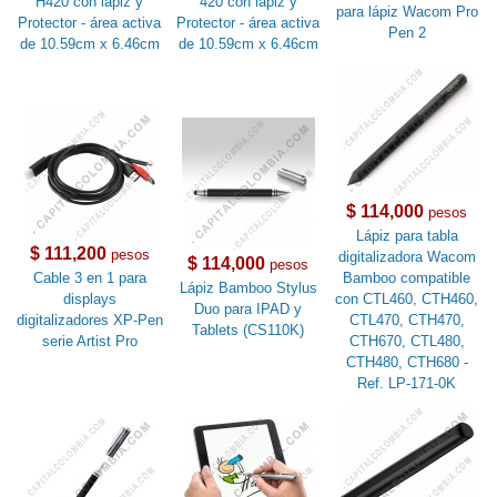
H420 con lápiz y
420 con lápiz y
para lápiz Wacom Pro
Protector - área activa
Protector - área activa
Pen 2
de 10.59cm x 6.46cm
de 10.59cm x 6.46cm
$ 114,000
pesos
Lápiz para tabla
$ 111,200
pesos
digitalizadora Wacom
$ 114,000
pesos
Cable 3 en 1 para
Bamboo compatible
Lápiz Bamboo Stylus
displays
con CTL460, CTH460,
Duo para IPAD y
digitalizadores XP-Pen
CTL470, CTH470,
Tablets (CS110K)
serie Artist Pro
CTH670, CTL480,
CTH480, CTH680 -
Ref. LP-171-0K