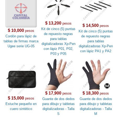
$ 13,200
pesos
$ 14,500
pesos
Kit de cinco (5) puntas
$ 10,000
pesos
Kit de cinco (5) puntas
de repuesto negras
Cordón para lápiz de
de repuesto negras
para tablas
tablas de firmas marca
para tablas
digitalizadoras Xp-Pen
Ugee serie UG-05
digitalizadoras Xp-Pen
con lápiz P01, P02,
con lápiz PA1 y PA2
P03 y P05
$ 17,900
$ 18,300
pesos
pesos
$ 15,000
pesos
Guante de dos dedos
Guante de dos dedos
Estuche pequeño en
para dibujo y tabletas
para dibujo y tabletas
cuero sintético
digitalizadoras - Talla
digitalizadoras - Talla
S
M