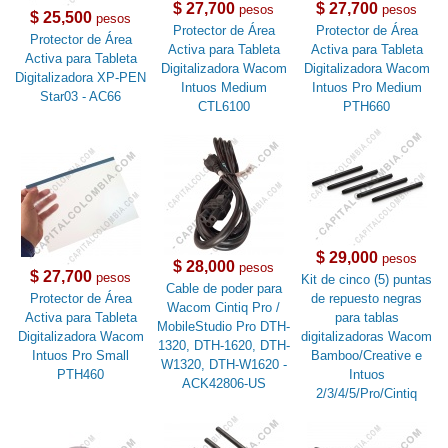
$ 27,700
$ 27,700
pesos
pesos
$ 25,500
pesos
Protector de Área
Protector de Área
Protector de Área
Activa para Tableta
Activa para Tableta
Activa para Tableta
Digitalizadora Wacom
Digitalizadora Wacom
Digitalizadora XP-PEN
Intuos Medium
Intuos Pro Medium
Star03 - AC66
CTL6100
PTH660
$ 29,000
pesos
$ 28,000
pesos
$ 27,700
pesos
Kit de cinco (5) puntas
Cable de poder para
Protector de Área
de repuesto negras
Wacom Cintiq Pro /
Activa para Tableta
para tablas
MobileStudio Pro DTH-
Digitalizadora Wacom
digitalizadoras Wacom
1320, DTH-1620, DTH-
Intuos Pro Small
Bamboo/Creative e
W1320, DTH-W1620 -
PTH460
Intuos
ACK42806-US
2/3/4/5/Pro/Cintiq