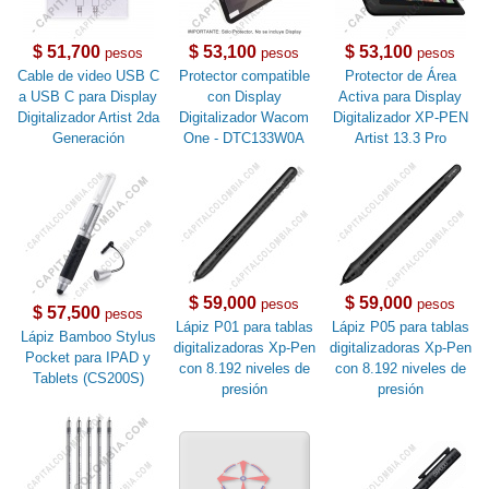
$ 51,700
$ 53,100
$ 53,100
pesos
pesos
pesos
Cable de video USB C
Protector compatible
Protector de Área
a USB C para Display
con Display
Activa para Display
Digitalizador Artist 2da
Digitalizador Wacom
Digitalizador XP-PEN
Generación
One - DTC133W0A
Artist 13.3 Pro
$ 59,000
$ 59,000
pesos
pesos
$ 57,500
pesos
Lápiz P01 para tablas
Lápiz P05 para tablas
Lápiz Bamboo Stylus
digitalizadoras Xp-Pen
digitalizadoras Xp-Pen
Pocket para IPAD y
con 8.192 niveles de
con 8.192 niveles de
Tablets (CS200S)
presión
presión