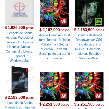
$ 1,926,500
pesos
$ 2,107,000
$ 2,183,500
pesos
pesos
Licencia de Adobe
Adobe Creative Cloud
Licencia de Adobe
Acrobat Profesional
form Teams - Múltiple
Dreamweaver CS6,
versión 11, Tipo de
Plataforma - Sector
Tipo de Licencia:
Licencia: Nueva -
Educativo - Plan VIP -
Nueva - Comercial ,
Comercial , Idioma:
Suscripción por 1 año
Idioma: Español,
Español,
- 1 usuario
Windows/Mac
Windows/Mac
$ 2,183,500
pesos
Licencia de Adobe
$ 2,251,500
$ 2,251,500
pesos
pesos
Prelude CS6, Tipo de