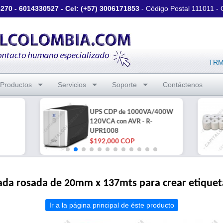
3270
-
6014330527
- Cel: (+57)
3006171853
- Código Postal 111011 -
TRM 
Productos
Servicios
Soporte
Contáctenos
UPS CDP de 1000VA/400W
120VCA con AVR - R-
UPR1008
$192,000 COP
onada rosada de 20mm x 137mts para crear etiquet
Ir a la página principal de éste producto