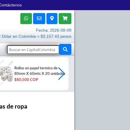
Contáctenos
Fecha: 2026-08-09
Dólar en Colombia = $3,157.43 pesos
UPS CDP de
Rollos en papel termico de
1200VA/1.2
80mm X 60mts X 20 unidades
120VCA con A
SMART1210
$80,500 COP
$486,000 C
as de ropa