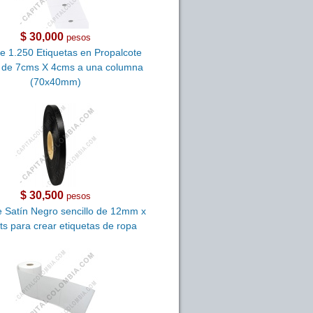
$ 30,000
pesos
de 1.250 Etiquetas en Propalcote
 de 7cms X 4cms a una columna
(70x40mm)
$ 30,500
pesos
e Satín Negro sencillo de 12mm x
s para crear etiquetas de ropa