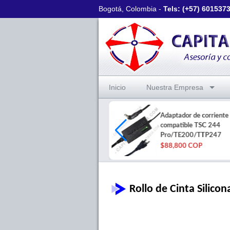
Bogotá, Colombia -
Tels: (+57)
601537
Inicio
Nuestra Empresa
Cajón Monedero Jaltech de
Adaptador de corriente
Alta Calidad - STAR-410-
compatible TSC 244
HEAVY
Pro/TE200/TTP247
$168,000 COP
$88,800 COP
Rollo de Cinta Silic