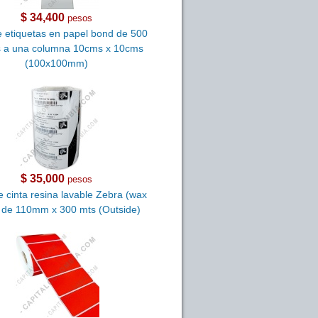
$ 34,400
pesos
e etiquetas en papel bond de 500
s a una columna 10cms x 10cms
(100x100mm)
$ 35,000
pesos
e cinta resina lavable Zebra (wax
) de 110mm x 300 mts (Outside)