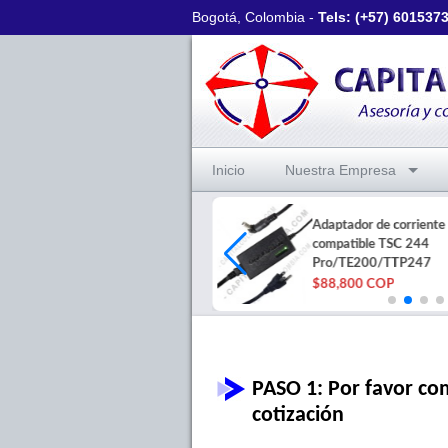
Bogotá, Colombia -
Tels: (+57)
601537
Inicio
Nuestra Empresa
Rollo 10.000 etiquetas
Adaptador de corriente
polipropileno plata void
compatible TSC 244
50x25mm 2col
Pro/TE200/TTP247
$1,230,000 COP
$88,800 COP
PASO 1: Por favor com
cotización