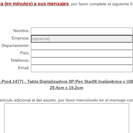
a (en minutos) a sus mensajes
, por favor complete el siguiente f
Nombre:
Empresa:
y Departamento:
País:
Teléfonos:
Email:
rod.1477) - Tabla Digitalizadora XP-Pen Star06 Inalámbrica y USB
25.4cm x 15.2cm
rtículo adicional al del asunto, por favor menciónelo en el mensaje con