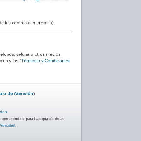
 de los centros comerciales).
éfonos, celular u otros medios,
les y los “
Términos y Condiciones
rio de Atención
)
víos
u consentimiento para la aceptación de las
Privacidad
.