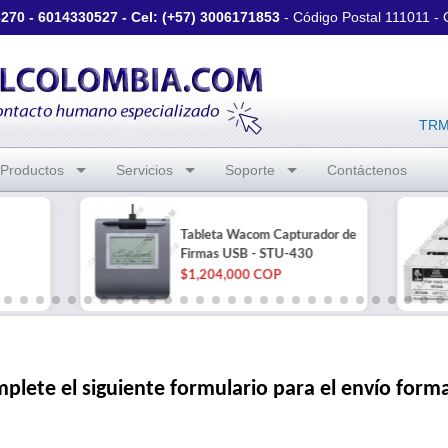
3270
-
6014330527
- Cel: (+57)
3006171853
- Código Postal 111011 -
TRM 
Productos
Servicios
Soporte
Contáctenos
Tableta Wacom Capturador de
Firmas USB - STU-430
$1,204,000 COP
plete el siguiente formulario para el envío form