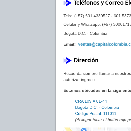
Teléfonos y Correo El
Tels: (+57) 601 4330527 - 601 537
Celular y Whatsapp: (+57) 3006171
Bogotá D.C. - Colombia.
Email:
Dirección
Recuerda siempre llamar a nuestros 
autorizar ingreso.
Estamos ubicados en la siguiente
CRA 109 # 81-44
Bogotá D.C. - Colombia
Código Postal: 111011
(Al llegar tocar el botón rojo 