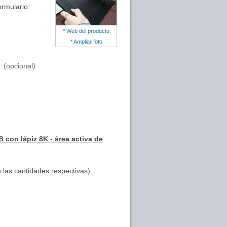
ormulario:
* Web del producto
* Ampliar foto
(opcional)
 con lápiz 8K - área activa de
 las cantidades respectivas)