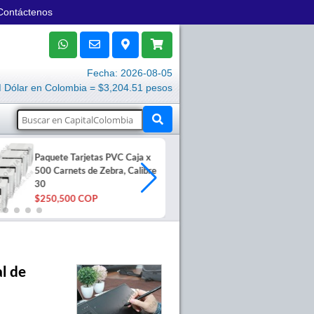
Contáctenos
Fecha: 2026-08-05
Dólar en Colombia = $3,204.51 pesos
Paquete Tarjetas PVC Caja x
Fuente de pod
500 Carnets de Zebra, Calibre
Honeywell P
30
$95,400 COP
$250,500 COP
al de