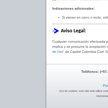
Indicaciones adicionales:
Si vienes en carro o moto, sól
Aviso Legal:
Cualquier comunicación efectuada por
implica y se presume la aceptación d
de Uso
” de Capital Colombia Com S
Teléfonos: (+57
Pol
Uso de cookies: este sitio web utiliza co
mencionad