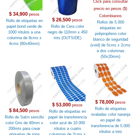
Click para consultar
precio en pesos ($)
$ 34,900
pesos
Colombianos
$ 26,500
pesos
Rollo de etiquetas en
Rollos de 5.000
papel bond verde de
Rollo de Cera color
etiquetas en
1000 rótulos a una
negro de 110mm x 450
polipropileno color
columna de 8cms x
mts (OUTSIDE)
blanco de seguridad
4cms (80x40mm)
(void) de 5cms x 2cms
a dos columnas
(50x20mm)
$ 78,000
pesos
$ 53,000
pesos
Rollo de etiquetas
$ 84,500
pesos
Rollo de etiquetas en
ovaladas color naranja
Rollo de Satín sencillo
papel de transferencia
en papel de
color Gris de 40mm x
color azul de 10.000
transferencia de 5.000
200mts para crear
rótulos a cuatro
rótulos a tres
etiquetas de ropa
columnas de 2cms x