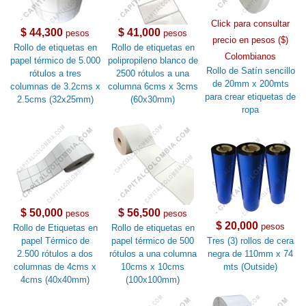
Click para consultar
$ 44,300
$ 41,000
pesos
pesos
precio en pesos ($)
Rollo de etiquetas en
Rollo de etiquetas en
Colombianos
papel térmico de 5.000
polipropileno blanco de
Rollo de Satín sencillo
rótulos a tres
2500 rótulos a una
de 20mm x 200mts
columnas de 3.2cms x
columna 6cms x 3cms
para crear etiquetas de
2.5cms (32x25mm)
(60x30mm)
ropa
$ 50,000
$ 56,500
pesos
pesos
$ 20,000
pesos
Rollo de Etiquetas en
Rollo de etiquetas en
papel Térmico de
papel térmico de 500
Tres (3) rollos de cera
2.500 rótulos a dos
rótulos a una columna
negra de 110mm x 74
columnas de 4cms x
10cms x 10cms
mts (Outside)
4cms (40x40mm)
(100x100mm)