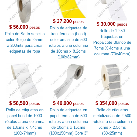
$ 37,200
pesos
$ 30,000
pesos
$ 56,000
pesos
Rollo de etiquetas de
Rollo de 1.250
Rollo de Satín sencillo
transferencia (bond)
Etiquetas en
color Beige de 25mm
color amarillo de 500
Propalcote Blanco de
x 200mts para crear
rótulos a una columna
7cms X 4cms a una
etiquetas de ropa
de 10cms x 8.2cms
columna (70x40mm)
(100x82mm)
$ 58,500
$ 46,000
$ 354,000
pesos
pesos
pesos
Rollo de etiquetas en
Rollo de etiquetas en
Rollo de etiquetas
papel bond de 1000
papel térmico de 500
metalizadas de 2.500
rótulos a una columna
rótulos a una columna
rótulos a una columna
de 10cms x 7.4cms
de 10cms x 15cms
5cms x 2.5cms
(100x74mm)
(100x150mm) Core 3"
(50x25mm)