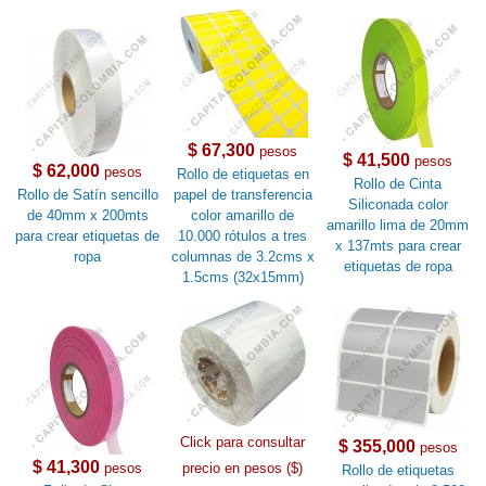
$ 67,300
pesos
$ 41,500
pesos
$ 62,000
pesos
Rollo de etiquetas en
Rollo de Cinta
Rollo de Satín sencillo
papel de transferencia
Siliconada color
de 40mm x 200mts
color amarillo de
amarillo lima de 20mm
para crear etiquetas de
10.000 rótulos a tres
x 137mts para crear
ropa
columnas de 3.2cms x
etiquetas de ropa
1.5cms (32x15mm)
Click para consultar
$ 355,000
pesos
$ 41,300
pesos
precio en pesos ($)
Rollo de etiquetas