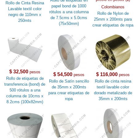
Rollo de etiquetas en
Rollo de Cinta Resina
papel bond de 1000
Colombianos
Lavable textil color
rótulos a una columna
Rollo de Nylon de
negro de 110mm x
de 7.5cms x 5.0cms
25mm x 200mts para
250mts
(75x50mm)
crear etiquetas de ropa
$ 32,500
pesos
$ 54,500
$ 116,000
pesos
pesos
Rollo de etiquetas de
Rollo de Satín sencillo
Rollo de cinta resina
transferencia (bond) de
de 35mm x 200mts
textil lavable color
500 rótulos a una
para crear etiquetas de
dorado metalizado de
columna de 10cms x
ropa
35mm x 200mts
8.2cms (100x82mm)