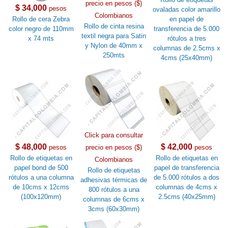
precio en pesos ($)
$ 34,000
pesos
ovaladas color amarillo
Colombianos
Rollo de cera Zebra
en papel de
Rollo de cinta resina
color negro de 110mm
transferencia de 5.000
textil negra para Satin
x 74 mts
rótulos a tres
y Nylon de 40mm x
columnas de 2.5cms x
250mts
4cms (25x40mm)
Click para consultar
$ 48,000
$ 42,000
pesos
precio en pesos ($)
pesos
Rollo de etiquetas en
Rollo de etiquetas en
Colombianos
papel bond de 500
papel de transferencia
Rollo de etiquetas
rótulos a una columna
de 5.000 rótulos a dos
adhesivas térmicas de
de 10cms x 12cms
columnas de 4cms x
800 rótulos a una
(100x120mm)
2.5cms (40x25mm)
columnas de 6cms x
3cms (60x30mm)