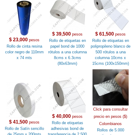
$ 39,500
$ 61,500
pesos
pesos
$ 23,000
pesos
Rollo de etiquetas en
Rollo de etiquetas en
Rollo de cinta resina
papel bond de 1000
polipropileno blanco de
color negro de 110mm
rótulos a una columna
500 rótulos a una
x 74 mts
8cms x 6.3cms
columna 10cms x
(80x63mm)
15cms (100x150mm)
Click para consultar
$ 40,000
pesos
precio en pesos ($)
$ 41,500
pesos
Rollo de etiquetas
Colombianos
Rollo de Satín sencillo
adhesivas bond de
Rollos de 5.000
de 25mm x 200mts
transferencia de 2.500