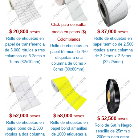
Click para consultar
$ 20,800
$ 37,000
pesos
precio en pesos ($)
pesos
Rollo de etiquetas en
Rollo de etiquetas en
Colombianos
papel de transferencia
papel térmico de 2.500
Rollo de etiquetas en
de 5.000 rótulos a tres
rótulos a una columna
papel térmico de 750
columnas de 3.2cms x
de 3.2cms x 2.5cms
etiquetas a una
1cms (32x10mm)
(32x25mm)
columna de 8cms x
8cms (80x80mm)
$ 52,000
$ 58,000
pesos
pesos
$ 52,500
pesos
Rollo de etiquetas en
Rollo de etiquetas en
Rollo de Satín Negro
papel bond de 2.500
papel bond amarillas
sencillo de 25mm x
rótulos a dos columna
de 1000 etiquetas a
200mts para crear