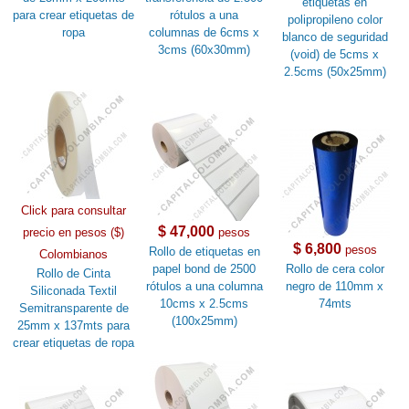
etiquetas en
para crear etiquetas de
rótulos a una
polipropileno color
ropa
columnas de 6cms x
blanco de seguridad
3cms (60x30mm)
(void) de 5cms x
2.5cms (50x25mm)
Click para consultar
$ 47,000
precio en pesos ($)
pesos
$ 6,800
pesos
Rollo de etiquetas en
Colombianos
papel bond de 2500
Rollo de cera color
Rollo de Cinta
rótulos a una columna
negro de 110mm x
Siliconada Textil
10cms x 2.5cms
74mts
Semitransparente de
(100x25mm)
25mm x 137mts para
crear etiquetas de ropa