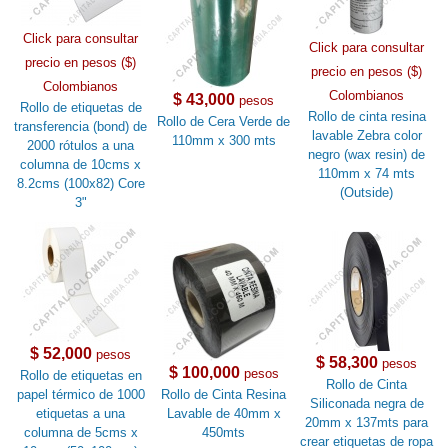
Click para consultar
Click para consultar
precio en pesos ($)
precio en pesos ($)
Colombianos
Colombianos
$ 43,000
pesos
Rollo de etiquetas de
Rollo de cinta resina
Rollo de Cera Verde de
transferencia (bond) de
lavable Zebra color
110mm x 300 mts
2000 rótulos a una
negro (wax resin) de
columna de 10cms x
110mm x 74 mts
8.2cms (100x82) Core
(Outside)
3"
$ 52,000
pesos
$ 58,300
pesos
$ 100,000
pesos
Rollo de etiquetas en
Rollo de Cinta
papel térmico de 1000
Rollo de Cinta Resina
Siliconada negra de
etiquetas a una
Lavable de 40mm x
20mm x 137mts para
columna de 5cms x
450mts
crear etiquetas de ropa