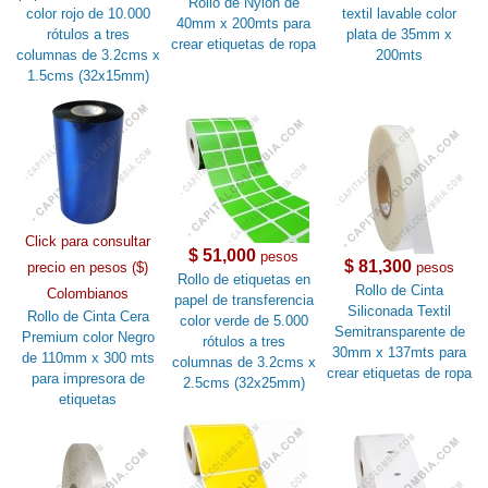
Rollo de Nylon de
color rojo de 10.000
textil lavable color
40mm x 200mts para
rótulos a tres
plata de 35mm x
crear etiquetas de ropa
columnas de 3.2cms x
200mts
1.5cms (32x15mm)
Click para consultar
$ 51,000
pesos
$ 81,300
precio en pesos ($)
pesos
Rollo de etiquetas en
Rollo de Cinta
Colombianos
papel de transferencia
Siliconada Textil
Rollo de Cinta Cera
color verde de 5.000
Semitransparente de
Premium color Negro
rótulos a tres
30mm x 137mts para
de 110mm x 300 mts
columnas de 3.2cms x
crear etiquetas de ropa
para impresora de
2.5cms (32x25mm)
etiquetas