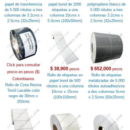
papel de transferencia
papel bond de 1000
polipropileno blanco de
de 5.000 rótulos a tres
etiquetas a una
5.000 rótulos a tres
columnas de 3.2cms x
columna 10cms x
columnas 3.2cms x
2.5cms (32x25mm)
5.0cms (100x50mm)
2.5cms (32x25mm)
Click para consultar
$ 38,900
$ 652,000
pesos
pesos
precio en pesos ($)
Rollo de etiquetas en
Rollo de etiquetas
Colombianos
papel bond de 500
metalizadas de 5.000
Rollo de Cinta Resina
rótulos a una columna
rótulos autoadhesivos
Textil Lavable color
10cms x 15cms
a dos columnas 5cms
negro de 30mm x
(100x150mm)
x 2.5cms (50x25mm)
250mts