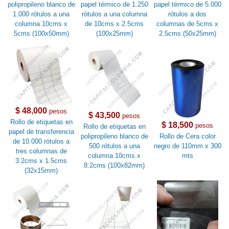
polipropileno blanco de
papel térmico de 1.250
papel térmico de 5.000
1.000 rótulos a una
rótulos a una columna
rótulos a dos
columna 10cms x
de 10cms x 2.5cms
columnas de 5cms x
5cms (100x50mm)
(100x25mm)
2.5cms (50x25mm)
$ 48,000
pesos
$ 43,500
pesos
Rollo de etiquetas en
$ 18,500
pesos
Rollo de etiquetas en
papel de transferencia
polipropileno blanco de
Rollo de Cera color
de 10.000 rótulos a
500 rótulos a una
negro de 110mm x 300
tres columnas de
columna 10cms x
mts
3.2cms x 1.5cms
8.2cms (100x82mm)
(32x15mm)