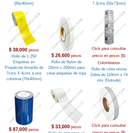
(80x40mm)
7.3cms (50x73mm)
Click para consultar
$ 38,000
pesos
$ 26,600
pesos
precio en pesos ($)
Rollo de 1.250
Etiquetas en
Rollo de Nylon de
Colombianos
Propalcote Amarillo de
20mm x 200mts para
Rollo de cinta resina
7cms X 4cms a una
crear etiquetas de ropa
Zebra de 110mm x 74
columna (70x40mm)
mts (Outside)
Click para consultar
$ 33,000
pesos
$ 87,000
pesos
precio en pesos ($)