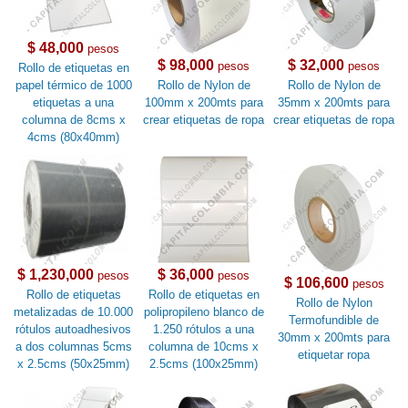
$ 48,000
pesos
$ 98,000
$ 32,000
pesos
pesos
Rollo de etiquetas en
papel térmico de 1000
Rollo de Nylon de
Rollo de Nylon de
etiquetas a una
100mm x 200mts para
35mm x 200mts para
columna de 8cms x
crear etiquetas de ropa
crear etiquetas de ropa
4cms (80x40mm)
$ 1,230,000
$ 36,000
pesos
pesos
$ 106,600
pesos
Rollo de etiquetas
Rollo de etiquetas en
Rollo de Nylon
metalizadas de 10.000
polipropileno blanco de
Termofundible de
rótulos autoadhesivos
1.250 rótulos a una
30mm x 200mts para
a dos columnas 5cms
columna de 10cms x
etiquetar ropa
x 2.5cms (50x25mm)
2.5cms (100x25mm)