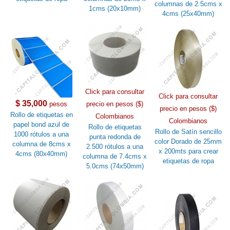
columnas de 2.5cms x
1cms (20x10mm)
4cms (25x40mm)
Click para consultar
Click para consultar
$ 35,000
pesos
precio en pesos ($)
precio en pesos ($)
Rollo de etiquetas en
Colombianos
Colombianos
papel bond azul de
Rollo de etiquetas
Rollo de Satín sencillo
1000 rótulos a una
punta redonda de
color Dorado de 25mm
columna de 8cms x
2.500 rótulos a una
x 200mts para crear
4cms (80x40mm)
columna de 7.4cms x
etiquetas de ropa
5.0cms (74x50mm)