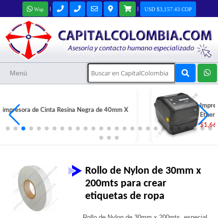
|
|
Wsp
USD $3,157.43 COP
Menú
Impresora de Etiquetas Zebra ZD421 Puertos USB y
Ethernet
$1,662,000 COP
Rollo de Nylon de 30mm x
200mts para crear
etiquetas de ropa
Rollo de Nylon de 30mm x 200mts, especial