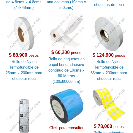
de 4.8cms x 4.8cms
una columna (10cms x
etiquetas de ropa
(48x48mm)
5.0cms)
$ 60,200
pesos
$ 88,900
$ 124,900
pesos
pesos
Rollo de etiquetas en
Rollo de Nylon
Rollo de Nylon
papel bond adhesivo
Termofundible de
Termofundible de
contínuo de 10cms x
25mm x 200mts para
35mm x 200mts para
80 Metros
etiquetar ropa
etiquetar ropa
(100x80000mm)
$ 78,000
pesos
Click para consultar
Rollo de etiquetas