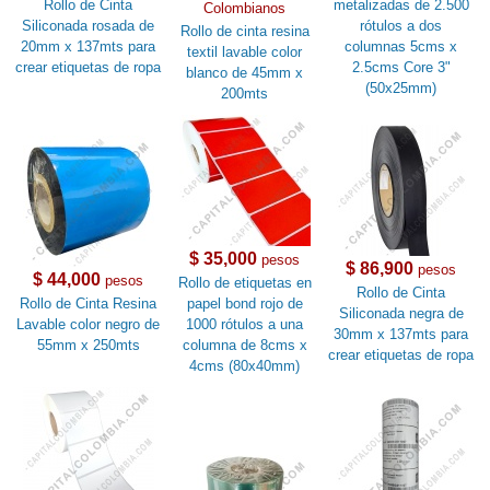
Rollo de Cinta
metalizadas de 2.500
Colombianos
Siliconada rosada de
rótulos a dos
Rollo de cinta resina
20mm x 137mts para
columnas 5cms x
textil lavable color
crear etiquetas de ropa
2.5cms Core 3"
blanco de 45mm x
(50x25mm)
200mts
$ 35,000
pesos
$ 86,900
pesos
$ 44,000
pesos
Rollo de etiquetas en
Rollo de Cinta
Rollo de Cinta Resina
papel bond rojo de
Siliconada negra de
Lavable color negro de
1000 rótulos a una
30mm x 137mts para
55mm x 250mts
columna de 8cms x
crear etiquetas de ropa
4cms (80x40mm)