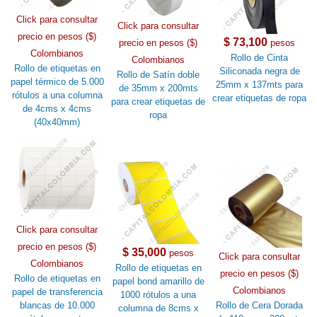
Click para consultar
Click para consultar
precio en pesos ($)
$ 73,100
precio en pesos ($)
pesos
Colombianos
Rollo de Cinta
Colombianos
Rollo de etiquetas en
Siliconada negra de
Rollo de Satín doble
papel térmico de 5.000
25mm x 137mts para
de 35mm x 200mts
rótulos a una columna
crear etiquetas de ropa
para crear etiquetas de
de 4cms x 4cms
ropa
(40x40mm)
Click para consultar
precio en pesos ($)
$ 35,000
pesos
Click para consultar
Colombianos
Rollo de etiquetas en
precio en pesos ($)
Rollo de etiquetas en
papel bond amarillo de
Colombianos
papel de transferencia
1000 rótulos a una
blancas de 10.000
Rollo de Cera Dorada
columna de 8cms x