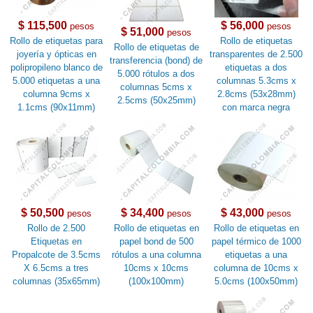
$ 115,500
$ 56,000
pesos
pesos
$ 51,000
pesos
Rollo de etiquetas para
Rollo de etiquetas
Rollo de etiquetas de
joyería y ópticas en
transparentes de 2.500
transferencia (bond) de
polipropileno blanco de
etiquetas a dos
5.000 rótulos a dos
5.000 etiquetas a una
columnas 5.3cms x
columnas 5cms x
columna 9cms x
2.8cms (53x28mm)
2.5cms (50x25mm)
1.1cms (90x11mm)
con marca negra
$ 50,500
$ 34,400
$ 43,000
pesos
pesos
pesos
Rollo de 2.500
Rollo de etiquetas en
Rollo de etiquetas en
Etiquetas en
papel bond de 500
papel térmico de 1000
Propalcote de 3.5cms
rótulos a una columna
etiquetas a una
X 6.5cms a tres
10cms x 10cms
columna de 10cms x
columnas (35x65mm)
(100x100mm)
5.0cms (100x50mm)