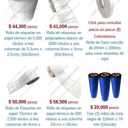
Click para consultar
$ 44,300
$ 41,000
pesos
pesos
precio en pesos ($)
Rollo de etiquetas en
Rollo de etiquetas en
Colombianos
papel térmico de 5.000
polipropileno blanco de
Rollo de Satín sencillo
rótulos a tres
2500 rótulos a una
de 20mm x 200mts
columnas de 3.2cms x
columna 6cms x 3cms
para crear etiquetas de
2.5cms (32x25mm)
(60x30mm)
ropa
$ 50,000
$ 56,500
pesos
pesos
$ 20,000
pesos
Rollo de Etiquetas en
Rollo de etiquetas en
papel Térmico de
papel térmico de 500
Tres (3) rollos de cera
2.500 rótulos a dos
rótulos a una columna
negra de 110mm x 74
columnas de 4cms x
10cms x 10cms
mts (Outside)