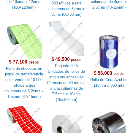
de 10cms x 12cms
columnas de 4cms x
800 rótulos a una
(100x120mm)
2.5cms (40x25mm)
columnas de 6cms x
3cms (60x30mm)
$ 49,500
pesos
$ 77,100
pesos
Paquete de 5
Rollo de etiquetas en
Unidades de rollos de
$ 56,000
pesos
papel de transferencia
etiquetas adhesivas
color verde de 10.000
Rollo de Cera Azul de
térmicas de 80 rótulos
rótulos a tres
110mm x 300 mts
a una columnas de
columnas de 3.2cms x
7.5cms x 10cms
1.5cms (32x15mm)
(75x100mm)