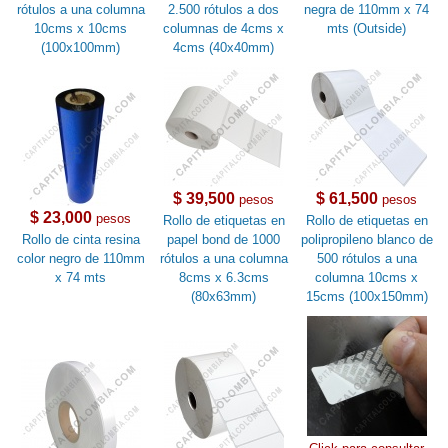
rótulos a una columna
2.500 rótulos a dos
negra de 110mm x 74
10cms x 10cms
columnas de 4cms x
mts (Outside)
(100x100mm)
4cms (40x40mm)
$ 39,500
$ 61,500
pesos
pesos
$ 23,000
pesos
Rollo de etiquetas en
Rollo de etiquetas en
Rollo de cinta resina
papel bond de 1000
polipropileno blanco de
color negro de 110mm
rótulos a una columna
500 rótulos a una
x 74 mts
8cms x 6.3cms
columna 10cms x
(80x63mm)
15cms (100x150mm)