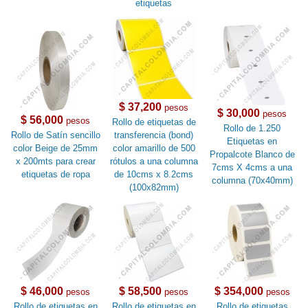
etiquetas
$ 37,200
pesos
$ 30,000
pesos
$ 56,000
pesos
Rollo de etiquetas de
Rollo de 1.250
Rollo de Satín sencillo
transferencia (bond)
Etiquetas en
color Beige de 25mm
color amarillo de 500
Propalcote Blanco de
x 200mts para crear
rótulos a una columna
7cms X 4cms a una
etiquetas de ropa
de 10cms x 8.2cms
columna (70x40mm)
(100x82mm)
$ 46,000
$ 58,500
$ 354,000
pesos
pesos
pesos
Rollo de etiquetas en
Rollo de etiquetas en
Rollo de etiquetas