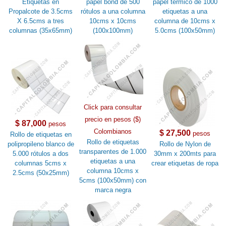
Etiquetas en
papel bond de 500
papel térmico de 1000
Propalcote de 3.5cms
rótulos a una columna
etiquetas a una
X 6.5cms a tres
10cms x 10cms
columna de 10cms x
columnas (35x65mm)
(100x100mm)
5.0cms (100x50mm)
Click para consultar
precio en pesos ($)
$ 87,000
pesos
Colombianos
$ 27,500
pesos
Rollo de etiquetas en
Rollo de etiquetas
polipropileno blanco de
Rollo de Nylon de
transparentes de 1.000
5.000 rótulos a dos
30mm x 200mts para
etiquetas a una
columnas 5cms x
crear etiquetas de ropa
columna 10cms x
2.5cms (50x25mm)
5cms (100x50mm) con
marca negra