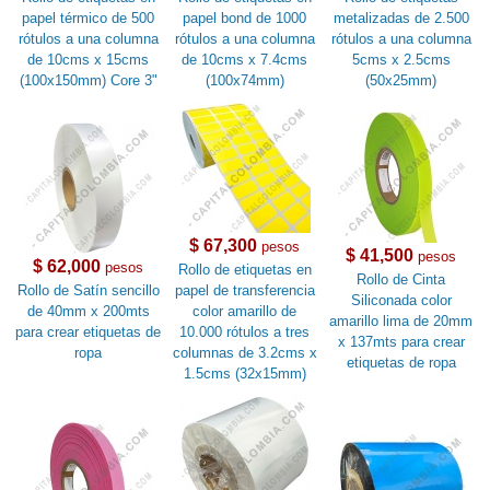
papel térmico de 500
papel bond de 1000
metalizadas de 2.500
rótulos a una columna
rótulos a una columna
rótulos a una columna
de 10cms x 15cms
de 10cms x 7.4cms
5cms x 2.5cms
(100x150mm) Core 3"
(100x74mm)
(50x25mm)
$ 67,300
pesos
$ 41,500
pesos
$ 62,000
pesos
Rollo de etiquetas en
Rollo de Cinta
Rollo de Satín sencillo
papel de transferencia
Siliconada color
de 40mm x 200mts
color amarillo de
amarillo lima de 20mm
para crear etiquetas de
10.000 rótulos a tres
x 137mts para crear
ropa
columnas de 3.2cms x
etiquetas de ropa
1.5cms (32x15mm)