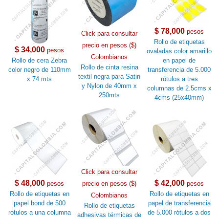
$ 78,000
pesos
Click para consultar
Rollo de etiquetas
precio en pesos ($)
$ 34,000
pesos
ovaladas color amarillo
Colombianos
Rollo de cera Zebra
en papel de
Rollo de cinta resina
color negro de 110mm
transferencia de 5.000
textil negra para Satin
x 74 mts
rótulos a tres
y Nylon de 40mm x
columnas de 2.5cms x
250mts
4cms (25x40mm)
Click para consultar
$ 48,000
$ 42,000
pesos
precio en pesos ($)
pesos
Rollo de etiquetas en
Rollo de etiquetas en
Colombianos
papel bond de 500
papel de transferencia
Rollo de etiquetas
rótulos a una columna
de 5.000 rótulos a dos
adhesivas térmicas de