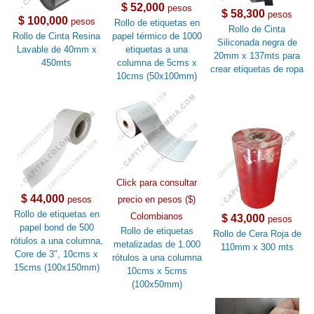
$ 52,000
pesos
$ 58,300
pesos
$ 100,000
pesos
Rollo de etiquetas en
Rollo de Cinta
Rollo de Cinta Resina
papel térmico de 1000
Siliconada negra de
Lavable de 40mm x
etiquetas a una
20mm x 137mts para
450mts
columna de 5cms x
crear etiquetas de ropa
10cms (50x100mm)
Click para consultar
$ 44,000
pesos
precio en pesos ($)
Rollo de etiquetas en
Colombianos
$ 43,000
pesos
papel bond de 500
Rollo de etiquetas
Rollo de Cera Roja de
rótulos a una columna,
metalizadas de 1.000
110mm x 300 mts
Core de 3", 10cms x
rótulos a una columna
15cms (100x150mm)
10cms x 5cms
(100x50mm)