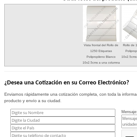
Vista frontal del Rollo de
Rollo de 
1250 Etiquetas
Polipro
Polipropileno Blanco
10x2.5cms
10x2.5cms a una columna
¿Desea una Cotización en su Correo Electrónico?
Enviamos rápidamente una cotización completa, con toda la informac
producto y envío a su ciudad.
Mensaje: