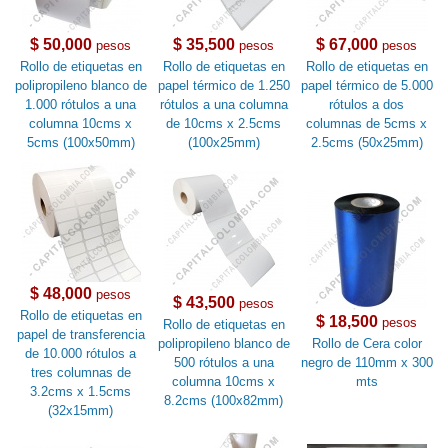
$ 50,000
$ 35,500
$ 67,000
pesos
pesos
pesos
Rollo de etiquetas en
Rollo de etiquetas en
Rollo de etiquetas en
polipropileno blanco de
papel térmico de 1.250
papel térmico de 5.000
1.000 rótulos a una
rótulos a una columna
rótulos a dos
columna 10cms x
de 10cms x 2.5cms
columnas de 5cms x
5cms (100x50mm)
(100x25mm)
2.5cms (50x25mm)
$ 48,000
pesos
$ 43,500
pesos
Rollo de etiquetas en
$ 18,500
pesos
Rollo de etiquetas en
papel de transferencia
polipropileno blanco de
Rollo de Cera color
de 10.000 rótulos a
500 rótulos a una
negro de 110mm x 300
tres columnas de
columna 10cms x
mts
3.2cms x 1.5cms
8.2cms (100x82mm)
(32x15mm)