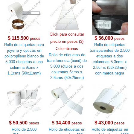
Click para consultar
$ 115,500
$ 56,000
pesos
pesos
precio en pesos ($)
Rollo de etiquetas para
Rollo de etiquetas
Colombianos
joyería y ópticas en
transparentes de 2.500
Rollo de etiquetas de
polipropileno blanco de
etiquetas a dos
transferencia (bond) de
5.000 etiquetas a una
columnas 5.3cms x
5.000 rótulos a dos
columna 9cms x
2.8cms (53x28mm)
columnas 5cms x
1.1cms (90x11mm)
con marca negra
2.5cms (50x25mm)
$ 50,500
$ 34,400
$ 43,000
pesos
pesos
pesos
Rollo de 2.500
Rollo de etiquetas en
Rollo de etiquetas en