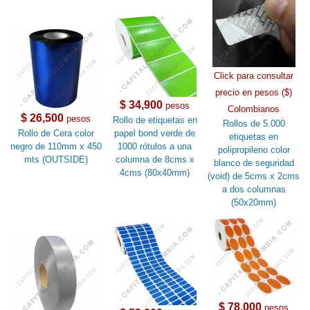
Click para consultar
precio en pesos ($)
$ 34,900
pesos
Colombianos
$ 26,500
pesos
Rollo de etiquetas en
Rollos de 5.000
Rollo de Cera color
papel bond verde de
etiquetas en
negro de 110mm x 450
1000 rótulos a una
polipropileno color
mts (OUTSIDE)
columna de 8cms x
blanco de seguridad
4cms (80x40mm)
(void) de 5cms x 2cms
a dos columnas
(50x20mm)
$ 78,000
pesos