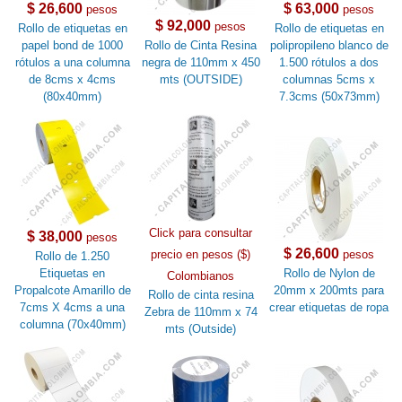
$ 26,600
$ 63,000
pesos
pesos
$ 92,000
pesos
Rollo de etiquetas en
Rollo de etiquetas en
papel bond de 1000
Rollo de Cinta Resina
polipropileno blanco de
rótulos a una columna
negra de 110mm x 450
1.500 rótulos a dos
de 8cms x 4cms
mts (OUTSIDE)
columnas 5cms x
(80x40mm)
7.3cms (50x73mm)
Click para consultar
$ 38,000
pesos
$ 26,600
precio en pesos ($)
pesos
Rollo de 1.250
Etiquetas en
Rollo de Nylon de
Colombianos
Propalcote Amarillo de
20mm x 200mts para
Rollo de cinta resina
7cms X 4cms a una
crear etiquetas de ropa
Zebra de 110mm x 74
columna (70x40mm)
mts (Outside)