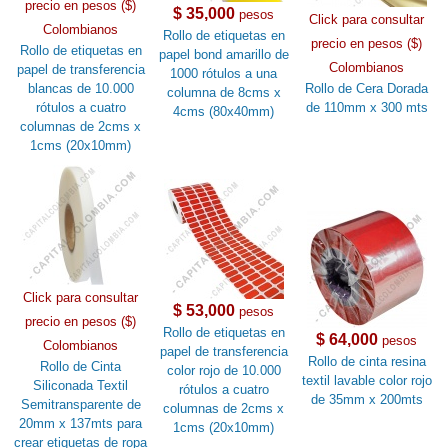
precio en pesos ($)
$ 35,000
pesos
Click para consultar
Colombianos
Rollo de etiquetas en
precio en pesos ($)
Rollo de etiquetas en
papel bond amarillo de
Colombianos
papel de transferencia
1000 rótulos a una
blancas de 10.000
Rollo de Cera Dorada
columna de 8cms x
rótulos a cuatro
de 110mm x 300 mts
4cms (80x40mm)
columnas de 2cms x
1cms (20x10mm)
Click para consultar
$ 53,000
pesos
precio en pesos ($)
Rollo de etiquetas en
$ 64,000
pesos
Colombianos
papel de transferencia
Rollo de cinta resina
Rollo de Cinta
color rojo de 10.000
textil lavable color rojo
Siliconada Textil
rótulos a cuatro
de 35mm x 200mts
Semitransparente de
columnas de 2cms x
20mm x 137mts para
1cms (20x10mm)
crear etiquetas de ropa