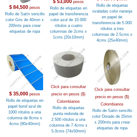
$ 53,000
pesos
Rollo de etiquetas
$ 84,500
pesos
Rollo de etiquetas en
ovaladas color naranja
Rollo de Satín sencillo
papel de transferencia
en papel de
color Gris de 40mm x
color azul de 10.000
transferencia de 5.000
200mts para crear
rótulos a cuatro
rótulos a tres
etiquetas de ropa
columnas de 2cms x
columnas de 2.5cms x
1cms (20x10mm)
4cms (25x40mm)
Click para consultar
Click para consultar
$ 35,000
pesos
precio en pesos ($)
precio en pesos ($)
Rollo de etiquetas en
Colombianos
Colombianos
papel bond azul de
Rollo de etiquetas
Rollo de Satín sencillo
1000 rótulos a una
punta redonda de
color Dorado de 25mm
columna de 8cms x
2.500 rótulos a una
x 200mts para crear
4cms (80x40mm)
columna de 7.4cms x
etiquetas de ropa
5.0cms (74x50mm)