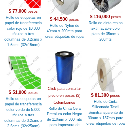
$ 77,000
pesos
$ 116,000
pesos
Rollo de etiquetas en
$ 44,500
pesos
papel de transferencia
Rollo de cinta resina
Rollo de Nylon de
color rojo de 10.000
textil lavable color
40mm x 200mts para
rótulos a tres
plata de 35mm x
crear etiquetas de ropa
columnas de 3.2cms x
200mts
1.5cms (32x15mm)
Click para consultar
$ 51,000
pesos
$ 81,300
precio en pesos ($)
pesos
Rollo de etiquetas en
Rollo de Cinta
Colombianos
papel de transferencia
Siliconada Textil
Rollo de Cinta Cera
color verde de 5.000
Semitransparente de
Premium color Negro
rótulos a tres
30mm x 137mts para
de 110mm x 300 mts
columnas de 3.2cms x
crear etiquetas de ropa
para impresora de
2.5cms (32x25mm)