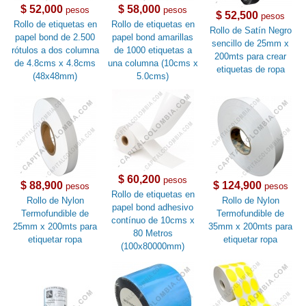
$ 52,000
$ 58,000
pesos
pesos
$ 52,500
pesos
Rollo de etiquetas en
Rollo de etiquetas en
Rollo de Satín Negro
papel bond de 2.500
papel bond amarillas
sencillo de 25mm x
rótulos a dos columna
de 1000 etiquetas a
200mts para crear
de 4.8cms x 4.8cms
una columna (10cms x
etiquetas de ropa
(48x48mm)
5.0cms)
$ 60,200
pesos
$ 88,900
$ 124,900
pesos
pesos
Rollo de etiquetas en
Rollo de Nylon
Rollo de Nylon
papel bond adhesivo
Termofundible de
Termofundible de
contínuo de 10cms x
25mm x 200mts para
35mm x 200mts para
80 Metros
etiquetar ropa
etiquetar ropa
(100x80000mm)