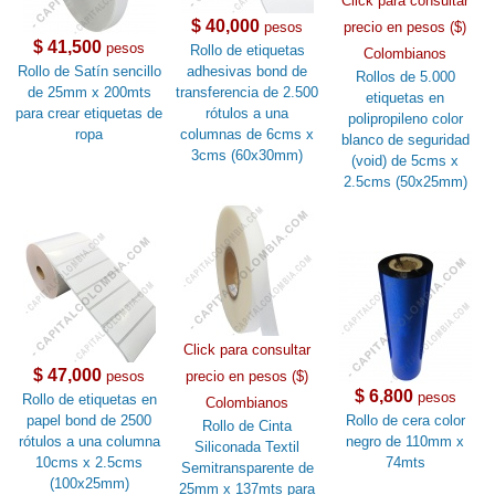
Click para consultar
$ 40,000
pesos
precio en pesos ($)
$ 41,500
pesos
Rollo de etiquetas
Colombianos
Rollo de Satín sencillo
adhesivas bond de
Rollos de 5.000
de 25mm x 200mts
transferencia de 2.500
etiquetas en
para crear etiquetas de
rótulos a una
polipropileno color
ropa
columnas de 6cms x
blanco de seguridad
3cms (60x30mm)
(void) de 5cms x
2.5cms (50x25mm)
Click para consultar
$ 47,000
pesos
precio en pesos ($)
$ 6,800
pesos
Rollo de etiquetas en
Colombianos
papel bond de 2500
Rollo de cera color
Rollo de Cinta
rótulos a una columna
negro de 110mm x
Siliconada Textil
10cms x 2.5cms
74mts
Semitransparente de
(100x25mm)
25mm x 137mts para