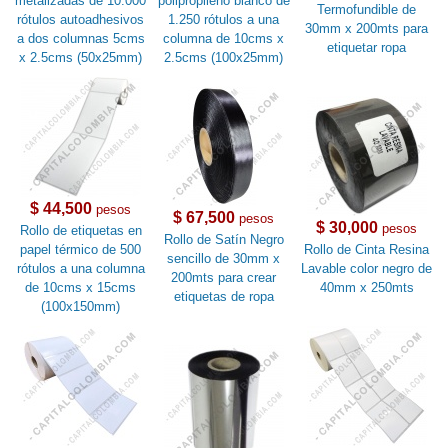
metalizadas de 10.000
polipropileno blanco de
Termofundible de
rótulos autoadhesivos
1.250 rótulos a una
30mm x 200mts para
a dos columnas 5cms
columna de 10cms x
etiquetar ropa
x 2.5cms (50x25mm)
2.5cms (100x25mm)
$ 44,500
pesos
$ 67,500
pesos
$ 30,000
pesos
Rollo de etiquetas en
Rollo de Satín Negro
papel térmico de 500
Rollo de Cinta Resina
sencillo de 30mm x
rótulos a una columna
Lavable color negro de
200mts para crear
de 10cms x 15cms
40mm x 250mts
etiquetas de ropa
(100x150mm)