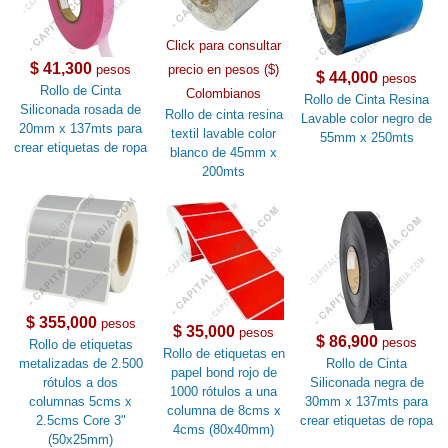
Click para consultar
$ 41,300
pesos
precio en pesos ($)
$ 44,000
pesos
Rollo de Cinta
Colombianos
Rollo de Cinta Resina
Siliconada rosada de
Rollo de cinta resina
Lavable color negro de
20mm x 137mts para
textil lavable color
55mm x 250mts
crear etiquetas de ropa
blanco de 45mm x
200mts
$ 355,000
pesos
$ 35,000
pesos
$ 86,900
pesos
Rollo de etiquetas
Rollo de etiquetas en
metalizadas de 2.500
Rollo de Cinta
papel bond rojo de
rótulos a dos
Siliconada negra de
1000 rótulos a una
columnas 5cms x
30mm x 137mts para
columna de 8cms x
2.5cms Core 3"
crear etiquetas de ropa
4cms (80x40mm)
(50x25mm)