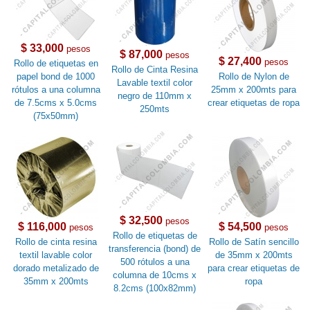
$ 33,000
pesos
$ 87,000
pesos
$ 27,400
pesos
Rollo de etiquetas en
Rollo de Cinta Resina
papel bond de 1000
Rollo de Nylon de
Lavable textil color
rótulos a una columna
25mm x 200mts para
negro de 110mm x
de 7.5cms x 5.0cms
crear etiquetas de ropa
250mts
(75x50mm)
$ 32,500
pesos
$ 116,000
$ 54,500
pesos
pesos
Rollo de etiquetas de
Rollo de cinta resina
Rollo de Satín sencillo
transferencia (bond) de
textil lavable color
de 35mm x 200mts
500 rótulos a una
dorado metalizado de
para crear etiquetas de
columna de 10cms x
35mm x 200mts
ropa
8.2cms (100x82mm)