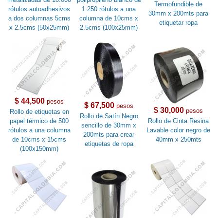
Termofundible de
rótulos autoadhesivos
1.250 rótulos a una
30mm x 200mts para
a dos columnas 5cms
columna de 10cms x
etiquetar ropa
x 2.5cms (50x25mm)
2.5cms (100x25mm)
$ 44,500
pesos
$ 67,500
pesos
$ 30,000
pesos
Rollo de etiquetas en
Rollo de Satín Negro
papel térmico de 500
Rollo de Cinta Resina
sencillo de 30mm x
rótulos a una columna
Lavable color negro de
200mts para crear
de 10cms x 15cms
40mm x 250mts
etiquetas de ropa
(100x150mm)