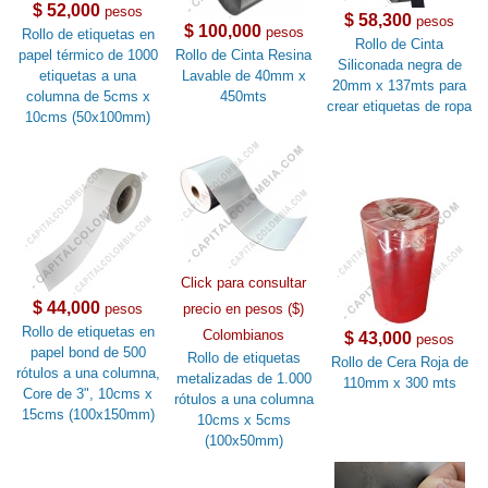
$ 52,000
pesos
$ 58,300
pesos
$ 100,000
pesos
Rollo de etiquetas en
Rollo de Cinta
papel térmico de 1000
Rollo de Cinta Resina
Siliconada negra de
etiquetas a una
Lavable de 40mm x
20mm x 137mts para
columna de 5cms x
450mts
crear etiquetas de ropa
10cms (50x100mm)
Click para consultar
$ 44,000
pesos
precio en pesos ($)
Rollo de etiquetas en
Colombianos
$ 43,000
pesos
papel bond de 500
Rollo de etiquetas
Rollo de Cera Roja de
rótulos a una columna,
metalizadas de 1.000
110mm x 300 mts
Core de 3", 10cms x
rótulos a una columna
15cms (100x150mm)
10cms x 5cms
(100x50mm)