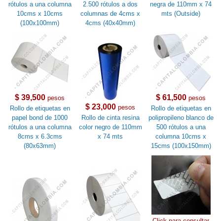
rótulos a una columna
2.500 rótulos a dos
negra de 110mm x 74
10cms x 10cms
columnas de 4cms x
mts (Outside)
(100x100mm)
4cms (40x40mm)
$ 39,500
$ 61,500
pesos
pesos
$ 23,000
pesos
Rollo de etiquetas en
Rollo de etiquetas en
papel bond de 1000
Rollo de cinta resina
polipropileno blanco de
rótulos a una columna
color negro de 110mm
500 rótulos a una
8cms x 6.3cms
x 74 mts
columna 10cms x
(80x63mm)
15cms (100x150mm)
Click para consultar