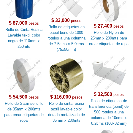
$ 33,000
pesos
$ 87,000
pesos
$ 27,400
pesos
Rollo de etiquetas en
Rollo de Cinta Resina
papel bond de 1000
Rollo de Nylon de
Lavable textil color
rótulos a una columna
25mm x 200mts para
negro de 110mm x
de 7.5cms x 5.0cms
crear etiquetas de ropa
250mts
(75x50mm)
$ 32,500
pesos
$ 54,500
$ 116,000
pesos
pesos
Rollo de etiquetas de
Rollo de Satín sencillo
Rollo de cinta resina
transferencia (bond) de
de 35mm x 200mts
textil lavable color
500 rótulos a una
para crear etiquetas de
dorado metalizado de
columna de 10cms x
ropa
35mm x 200mts
8.2cms (100x82mm)