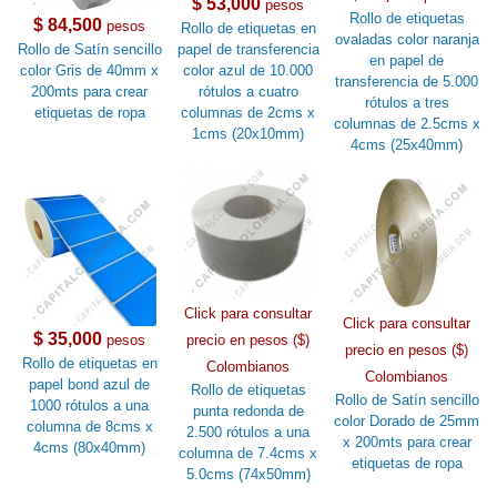
$ 53,000
pesos
Rollo de etiquetas
$ 84,500
pesos
Rollo de etiquetas en
ovaladas color naranja
Rollo de Satín sencillo
papel de transferencia
en papel de
color Gris de 40mm x
color azul de 10.000
transferencia de 5.000
200mts para crear
rótulos a cuatro
rótulos a tres
etiquetas de ropa
columnas de 2cms x
columnas de 2.5cms x
1cms (20x10mm)
4cms (25x40mm)
Click para consultar
Click para consultar
$ 35,000
pesos
precio en pesos ($)
precio en pesos ($)
Rollo de etiquetas en
Colombianos
Colombianos
papel bond azul de
Rollo de etiquetas
Rollo de Satín sencillo
1000 rótulos a una
punta redonda de
color Dorado de 25mm
columna de 8cms x
2.500 rótulos a una
x 200mts para crear
4cms (80x40mm)
columna de 7.4cms x
etiquetas de ropa
5.0cms (74x50mm)