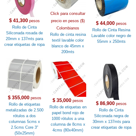
Click para consultar
$ 41,300
pesos
precio en pesos ($)
$ 44,000
pesos
Rollo de Cinta
Colombianos
Rollo de Cinta Resina
Siliconada rosada de
Rollo de cinta resina
Lavable color negro de
20mm x 137mts para
textil lavable color
55mm x 250mts
crear etiquetas de ropa
blanco de 45mm x
200mts
$ 355,000
pesos
$ 35,000
pesos
$ 86,900
pesos
Rollo de etiquetas
Rollo de etiquetas en
metalizadas de 2.500
Rollo de Cinta
papel bond rojo de
rótulos a dos
Siliconada negra de
1000 rótulos a una
columnas 5cms x
30mm x 137mts para
columna de 8cms x
2.5cms Core 3"
crear etiquetas de ropa
4cms (80x40mm)
(50x25mm)