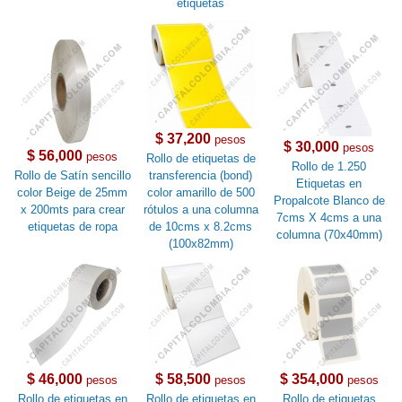
etiquetas
$ 37,200
pesos
$ 30,000
pesos
$ 56,000
pesos
Rollo de etiquetas de
Rollo de 1.250
Rollo de Satín sencillo
transferencia (bond)
Etiquetas en
color Beige de 25mm
color amarillo de 500
Propalcote Blanco de
x 200mts para crear
rótulos a una columna
7cms X 4cms a una
etiquetas de ropa
de 10cms x 8.2cms
columna (70x40mm)
(100x82mm)
$ 46,000
$ 58,500
$ 354,000
pesos
pesos
pesos
Rollo de etiquetas en
Rollo de etiquetas en
Rollo de etiquetas