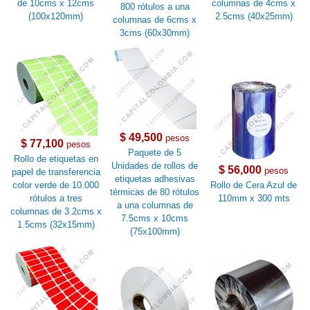
de 10cms x 12cms
columnas de 4cms x
800 rótulos a una
(100x120mm)
2.5cms (40x25mm)
columnas de 6cms x
3cms (60x30mm)
$ 49,500
pesos
$ 77,100
pesos
Paquete de 5
Rollo de etiquetas en
Unidades de rollos de
$ 56,000
pesos
papel de transferencia
etiquetas adhesivas
color verde de 10.000
Rollo de Cera Azul de
térmicas de 80 rótulos
rótulos a tres
110mm x 300 mts
a una columnas de
columnas de 3.2cms x
7.5cms x 10cms
1.5cms (32x15mm)
(75x100mm)