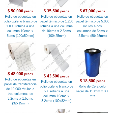
$ 50,000
$ 35,500
$ 67,000
pesos
pesos
pesos
Rollo de etiquetas en
Rollo de etiquetas en
Rollo de etiquetas en
polipropileno blanco de
papel térmico de 1.250
papel térmico de 5.000
1.000 rótulos a una
rótulos a una columna
rótulos a dos
columna 10cms x
de 10cms x 2.5cms
columnas de 5cms x
5cms (100x50mm)
(100x25mm)
2.5cms (50x25mm)
$ 48,000
pesos
$ 43,500
pesos
Rollo de etiquetas en
$ 18,500
pesos
Rollo de etiquetas en
papel de transferencia
polipropileno blanco de
Rollo de Cera color
de 10.000 rótulos a
500 rótulos a una
negro de 110mm x 300
tres columnas de
columna 10cms x
mts
3.2cms x 1.5cms
8.2cms (100x82mm)
(32x15mm)