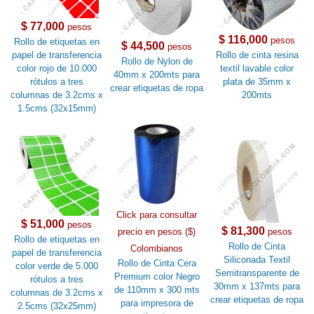
$ 77,000
pesos
$ 116,000
pesos
Rollo de etiquetas en
$ 44,500
pesos
papel de transferencia
Rollo de cinta resina
Rollo de Nylon de
color rojo de 10.000
textil lavable color
40mm x 200mts para
rótulos a tres
plata de 35mm x
crear etiquetas de ropa
columnas de 3.2cms x
200mts
1.5cms (32x15mm)
Click para consultar
$ 51,000
pesos
$ 81,300
precio en pesos ($)
pesos
Rollo de etiquetas en
Rollo de Cinta
Colombianos
papel de transferencia
Siliconada Textil
Rollo de Cinta Cera
color verde de 5.000
Semitransparente de
Premium color Negro
rótulos a tres
30mm x 137mts para
de 110mm x 300 mts
columnas de 3.2cms x
crear etiquetas de ropa
para impresora de
2.5cms (32x25mm)