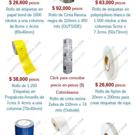
$ 26,600
$ 63,000
pesos
pesos
$ 92,000
pesos
Rollo de etiquetas en
Rollo de etiquetas en
papel bond de 1000
Rollo de Cinta Resina
polipropileno blanco de
rótulos a una columna
negra de 110mm x 450
1.500 rótulos a dos
de 8cms x 4cms
mts (OUTSIDE)
columnas 5cms x
(80x40mm)
7.3cms (50x73mm)
Click para consultar
$ 38,000
pesos
$ 26,600
precio en pesos ($)
pesos
Rollo de 1.250
Etiquetas en
Rollo de Nylon de
Colombianos
Propalcote Amarillo de
20mm x 200mts para
Rollo de cinta resina
7cms X 4cms a una
crear etiquetas de ropa
Zebra de 110mm x 74
columna (70x40mm)
mts (Outside)