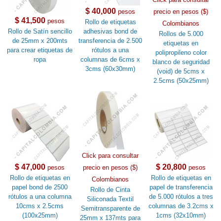
$ 40,000
pesos
precio en pesos ($)
$ 41,500
pesos
Rollo de etiquetas
Colombianos
Rollo de Satín sencillo
adhesivas bond de
Rollos de 5.000
de 25mm x 200mts
transferencia de 2.500
etiquetas en
para crear etiquetas de
rótulos a una
polipropileno color
ropa
columnas de 6cms x
blanco de seguridad
3cms (60x30mm)
(void) de 5cms x
2.5cms (50x25mm)
Click para consultar
$ 47,000
$ 20,800
pesos
precio en pesos ($)
pesos
Rollo de etiquetas en
Rollo de etiquetas en
Colombianos
papel bond de 2500
papel de transferencia
Rollo de Cinta
rótulos a una columna
de 5.000 rótulos a tres
Siliconada Textil
10cms x 2.5cms
columnas de 3.2cms x
Semitransparente de
(100x25mm)
1cms (32x10mm)
25mm x 137mts para