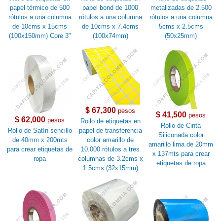
papel térmico de 500
papel bond de 1000
metalizadas de 2.500
rótulos a una columna
rótulos a una columna
rótulos a una columna
de 10cms x 15cms
de 10cms x 7.4cms
5cms x 2.5cms
(100x150mm) Core 3"
(100x74mm)
(50x25mm)
$ 67,300
pesos
$ 41,500
pesos
$ 62,000
pesos
Rollo de etiquetas en
Rollo de Cinta
Rollo de Satín sencillo
papel de transferencia
Siliconada color
de 40mm x 200mts
color amarillo de
amarillo lima de 20mm
para crear etiquetas de
10.000 rótulos a tres
x 137mts para crear
ropa
columnas de 3.2cms x
etiquetas de ropa
1.5cms (32x15mm)