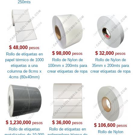
250mts
$ 48,000
pesos
$ 98,000
$ 32,000
pesos
pesos
Rollo de etiquetas en
papel térmico de 1000
Rollo de Nylon de
Rollo de Nylon de
etiquetas a una
100mm x 200mts para
35mm x 200mts para
columna de 8cms x
crear etiquetas de ropa
crear etiquetas de ropa
4cms (80x40mm)
$ 1,230,000
$ 36,000
pesos
pesos
$ 106,600
pesos
Rollo de etiquetas
Rollo de etiquetas en
Rollo de Nylon
metalizadas de 10.000
polipropileno blanco de