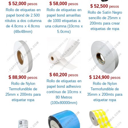
$ 52,000
$ 58,000
pesos
pesos
$ 52,500
pesos
Rollo de etiquetas en
Rollo de etiquetas en
Rollo de Satín Negro
papel bond de 2.500
papel bond amarillas
sencillo de 25mm x
rótulos a dos columna
de 1000 etiquetas a
200mts para crear
de 4.8cms x 4.8cms
una columna (10cms x
etiquetas de ropa
(48x48mm)
5.0cms)
$ 60,200
pesos
$ 88,900
$ 124,900
pesos
pesos
Rollo de etiquetas en
Rollo de Nylon
Rollo de Nylon
papel bond adhesivo
Termofundible de
Termofundible de
contínuo de 10cms x
25mm x 200mts para
35mm x 200mts para
80 Metros
etiquetar ropa
etiquetar ropa
(100x80000mm)