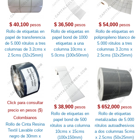
$ 40,100
$ 36,500
$ 54,000
pesos
pesos
pesos
Rollo de etiquetas en
Rollo de etiquetas en
Rollo de etiquetas en
papel de transferencia
papel bond de 1000
polipropileno blanco de
de 5.000 rótulos a tres
etiquetas a una
5.000 rótulos a tres
columnas de 3.2cms x
columna 10cms x
columnas 3.2cms x
2.5cms (32x25mm)
5.0cms (100x50mm)
2.5cms (32x25mm)
Click para consultar
$ 38,900
$ 652,000
pesos
pesos
precio en pesos ($)
Rollo de etiquetas en
Rollo de etiquetas
Colombianos
papel bond de 500
metalizadas de 5.000
Rollo de Cinta Resina
rótulos a una columna
rótulos autoadhesivos
Textil Lavable color
10cms x 15cms
a dos columnas 5cms
negro de 30mm x
(100x150mm)
x 2.5cms (50x25mm)