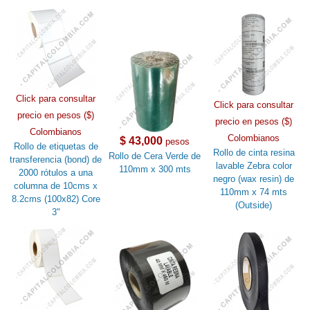
Click para consultar
Click para consultar
precio en pesos ($)
precio en pesos ($)
Colombianos
Colombianos
$ 43,000
pesos
Rollo de etiquetas de
Rollo de cinta resina
Rollo de Cera Verde de
transferencia (bond) de
lavable Zebra color
110mm x 300 mts
2000 rótulos a una
negro (wax resin) de
columna de 10cms x
110mm x 74 mts
8.2cms (100x82) Core
(Outside)
3"