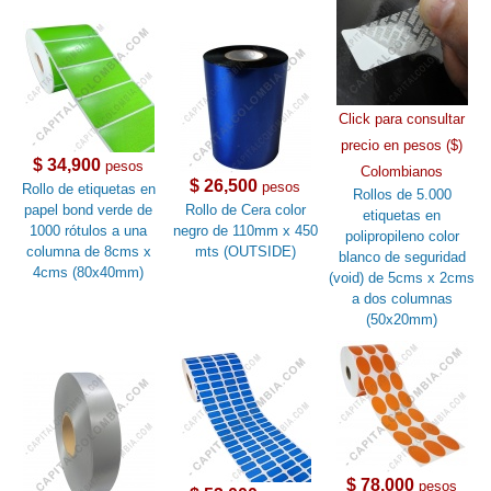
Click para consultar
precio en pesos ($)
$ 34,900
pesos
Colombianos
$ 26,500
pesos
Rollo de etiquetas en
Rollos de 5.000
papel bond verde de
Rollo de Cera color
etiquetas en
1000 rótulos a una
negro de 110mm x 450
polipropileno color
columna de 8cms x
mts (OUTSIDE)
blanco de seguridad
4cms (80x40mm)
(void) de 5cms x 2cms
a dos columnas
(50x20mm)
$ 78,000
pesos