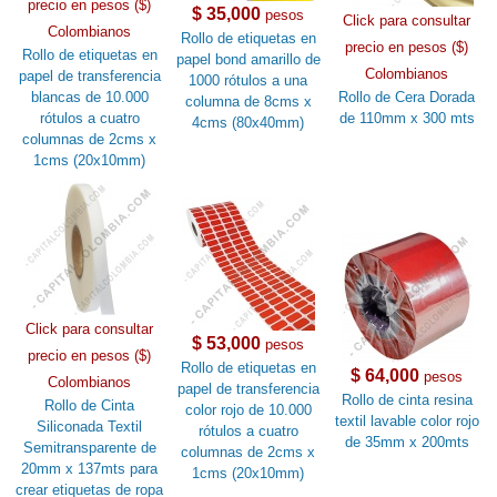
precio en pesos ($)
$ 35,000
pesos
Click para consultar
Colombianos
Rollo de etiquetas en
precio en pesos ($)
Rollo de etiquetas en
papel bond amarillo de
Colombianos
papel de transferencia
1000 rótulos a una
blancas de 10.000
Rollo de Cera Dorada
columna de 8cms x
rótulos a cuatro
de 110mm x 300 mts
4cms (80x40mm)
columnas de 2cms x
1cms (20x10mm)
Click para consultar
$ 53,000
pesos
precio en pesos ($)
Rollo de etiquetas en
$ 64,000
pesos
Colombianos
papel de transferencia
Rollo de cinta resina
Rollo de Cinta
color rojo de 10.000
textil lavable color rojo
Siliconada Textil
rótulos a cuatro
de 35mm x 200mts
Semitransparente de
columnas de 2cms x
20mm x 137mts para
1cms (20x10mm)
crear etiquetas de ropa