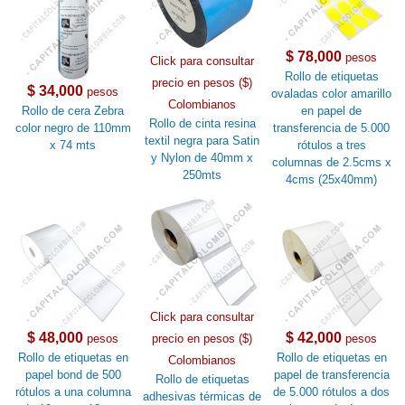
$ 78,000
pesos
Click para consultar
Rollo de etiquetas
precio en pesos ($)
$ 34,000
pesos
ovaladas color amarillo
Colombianos
Rollo de cera Zebra
en papel de
Rollo de cinta resina
color negro de 110mm
transferencia de 5.000
textil negra para Satin
x 74 mts
rótulos a tres
y Nylon de 40mm x
columnas de 2.5cms x
250mts
4cms (25x40mm)
Click para consultar
$ 48,000
$ 42,000
pesos
precio en pesos ($)
pesos
Rollo de etiquetas en
Rollo de etiquetas en
Colombianos
papel bond de 500
papel de transferencia
Rollo de etiquetas
rótulos a una columna
de 5.000 rótulos a dos
adhesivas térmicas de