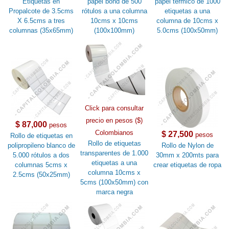
Etiquetas en
papel bond de 500
papel térmico de 1000
Propalcote de 3.5cms
rótulos a una columna
etiquetas a una
X 6.5cms a tres
10cms x 10cms
columna de 10cms x
columnas (35x65mm)
(100x100mm)
5.0cms (100x50mm)
Click para consultar
precio en pesos ($)
$ 87,000
pesos
Colombianos
$ 27,500
pesos
Rollo de etiquetas en
Rollo de etiquetas
polipropileno blanco de
Rollo de Nylon de
transparentes de 1.000
5.000 rótulos a dos
30mm x 200mts para
etiquetas a una
columnas 5cms x
crear etiquetas de ropa
columna 10cms x
2.5cms (50x25mm)
5cms (100x50mm) con
marca negra