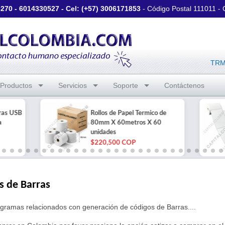
3270
-
6014330527
- Cel: (+57)
3006171853
- Código Postal 111011 -
TRM 
Productos
Servicios
Soporte
Contáctenos
rras USB
Rollos de Papel Termico de
a
80mm X 60metros X 60
unidades
$220,500 COP
s de Barras
gramas relacionados con generación de códigos de Barras....