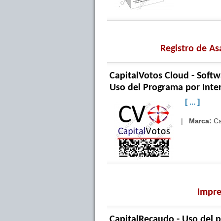
Registro de As
CapitalVotos Cloud - Soft
Uso del Programa por Inte
[ ... ]
|
Marca:
Ca
Impre
CapitalRecaudo - Uso del 