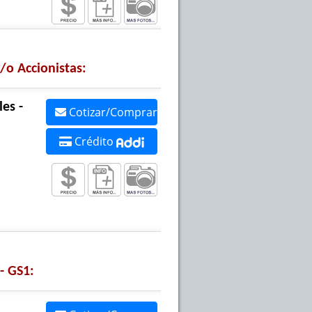
/o Accionistas:
es -
Cotizar/Comprar
Crédito
- GS1: