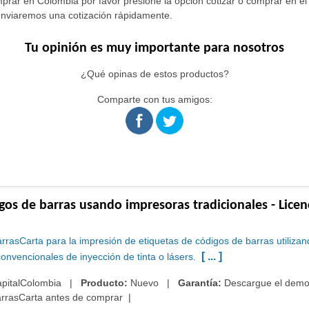
ar en Colombia por favor presione la opción cotizar o comprar en el p
 enviaremos una cotización rápidamente.
Tu opinión es muy importante para nosotros
¿Qué opinas de estos productos?
Comparte con tus amigos:
gos de barras usando impresoras tradicionales - Licen
rasCarta para la impresión de etiquetas de códigos de barras utilizan
[ ... ]
onvencionales de inyección de tinta o lásers.
pitalColombia
|
Producto:
Nuevo |
Garantía:
Descargue el demo
rrasCarta antes de comprar
|