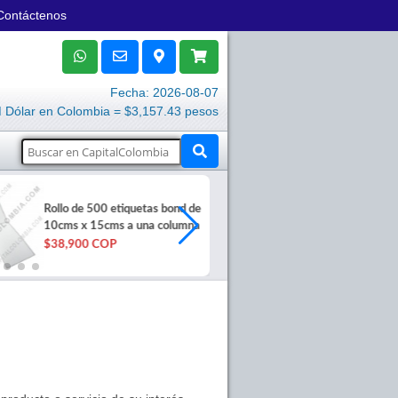
Contáctenos
Fecha: 2026-08-07
Dólar en Colombia = $3,157.43 pesos
Tarjetas PVC 
Rollo de 500 etiquetas bond de
100und C30 Z
10cms x 15cms a una columna
Magicard
$38,900 COP
$52,400 COP