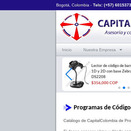
Bogotá, Colombia -
Tels: (+57)
601537
Inicio
Nuestra Empresa
Lector de código de ba
8 Rollos de papel térmico de
1D y 2D con base Zebr
57mm X 20mts
DS2208
$17,500 COP
$356,000 COP
Programas de Código
Catálogo de CapitalColombia de Pro