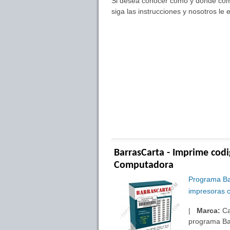
Si desea conocer cómo y dónde compr
siga las instrucciones y nosotros le
BarrasCarta - Imprime codi
Computadora
Programa Bar
impresoras c
|
Marca:
Ca
programa Ba