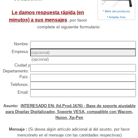
* Web del producto
Le damos respuesta rápida (en
* Ampliar foto
minutos) a sus mensajes
, por favor
complete el siguiente formulario:
Nombre:
Empresa:
(opcional)
Ciudad y
Departamento:
País:
Teléfonos:
Email:
Asunto:
INTERESADO EN: (Id.Prod.1676) - Base de soporte ajustable
para Display Digitalizador, Soporte VESA, compatible con Wacom,
Huion, Xp-Pen
Mensaje :
(Si desea algún artículo adicional al del asunto, por favor
menciónelo en el mensaje con las cantidades respectivas)