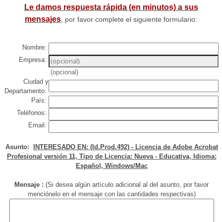
Le damos respuesta rápida (en minutos) a sus
mensajes
, por favor complete el siguiente formulario:
Nombre:
Empresa:
(opcional)
Ciudad y
Departamento:
País:
Teléfonos:
Email:
Asunto:
INTERESADO EN: (Id.Prod.492) - Licencia de Adobe Acrobat
Profesional versión 11, Tipo de Licencia: Nueva - Educativa, Idioma:
Español, Windows/Mac
Mensaje :
(Si desea algún artículo adicional al del asunto, por favor
menciónelo en el mensaje con las cantidades respectivas)