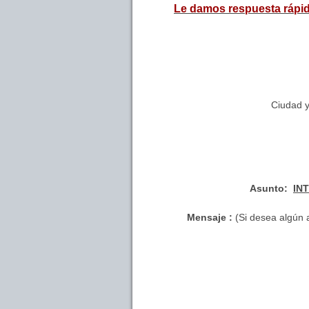
Le damos respuesta rápid
Ciudad 
Asunto:
INT
Mensaje :
(Si desea algún a