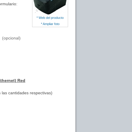
ormulario:
* Web del producto
* Ampliar foto
(opcional)
thernet) Red
 las cantidades respectivas)