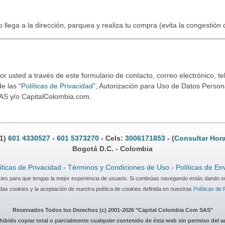
o llega a la dirección, parquea y realiza tu compra (evita la congestión
 usted a través de este formulario de contacto, correo electrónico, tel
e las “
Políticas de Privacidad
”, Autorización para Uso de Datos Persona
AS y/o CapitalColombia.com.
.1)
601 4330527
-
601 5373270
- Cels:
3006171853
- (
Consultar Hora
Bogotá D.C. - Colombia
íticas de Privacidad
-
Términos y Condiciones de Uso
-
Políticas de En
okies para que tengas la mejor experiencia de usuario. Si continúas navegando estás dando s
as cookies y la aceptación de nuestra política de cookies definida en nuestras
Políticas de 
Reservados Todos los Derechos (c) 2001-2026 "Capital Colombia Com SAS"
hibido copiar total o parcialmente cualquier contenido de ésta web sin permiso del a