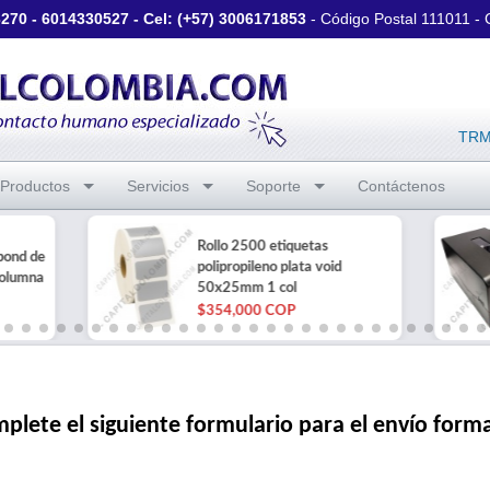
3270
-
6014330527
- Cel: (+57)
3006171853
- Código Postal 111011 -
TRM 
Productos
Servicios
Soporte
Contáctenos
Rollo 2500 etiquetas
bond de
polipropileno plata void
columna
50x25mm 1 col
$354,000 COP
plete el siguiente formulario para el envío form