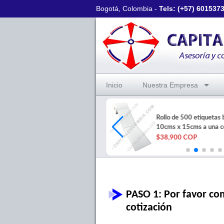
Bogotá, Colombia -
Tels: (+57)
601537
Inicio
Nuestra Empresa
Rollo de 1000 etiquetas
Rollo de 500 etiquetas 
térmicas de 10cms x 5cms una
10cms x 15cms a una 
columna
$38,900 COP
$43,000 COP
PASO 1: Por favor com
cotización