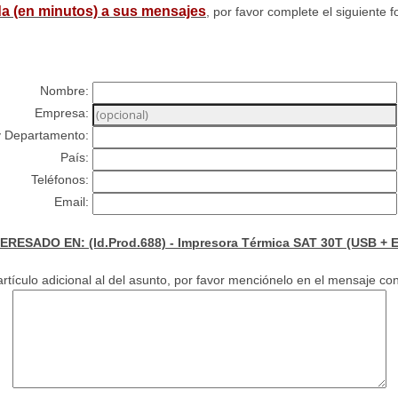
a (en minutos) a sus mensajes
, por favor complete el siguiente f
Nombre:
Empresa:
y Departamento:
País:
Teléfonos:
Email:
ERESADO EN: (Id.Prod.688) - Impresora Térmica SAT 30T (USB + E
rtículo adicional al del asunto, por favor menciónelo en el mensaje con