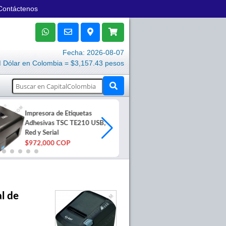
Contáctenos
Fecha: 2026-08-07
Dólar en Colombia = $3,157.43 pesos
Impresora de Etiquetas
Fuente de pod
Adhesivas TSC TE210 USB,
impresora eti
Red y Serial
TT448
$972,000 COP
$87,600 COP
al de