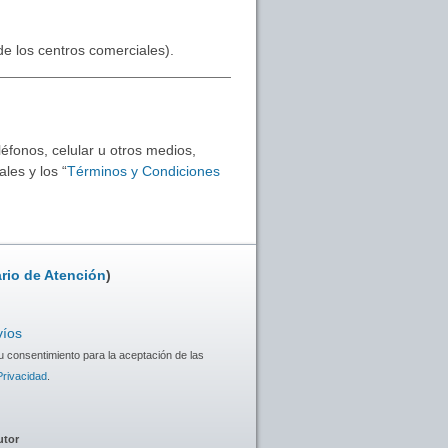
 de los centros comerciales).
éfonos, celular u otros medios,
les y los “
Términos y Condiciones
rio de Atención
)
víos
u consentimiento para la aceptación de las
Privacidad
.
utor