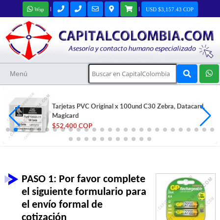
|
|
Wsp
USD $3,157.43 COP
Menú
Tarjetas PVC Original x 100und C30 Zebra, Datacard,
Magicard
$52,400 COP
PASO 1: Por favor complete
el siguiente formulario para
el envío formal de
cotización