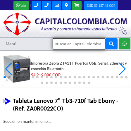
|
|
Wsp
USD $3,157.43 COP
Menú
Impresora Zebra ZT411T Puertos USB, Serial, Ethernet y
conexión Bluetooth
$4,919,000 COP
Tableta Lenovo 7" Tb3-710f Tab Ebony -
(Ref. ZA0R0022CO)
Sección en mantenimiento...