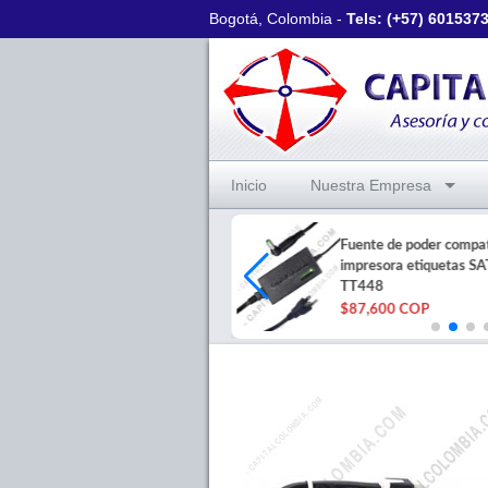
Bogotá, Colombia -
Tels: (+57)
601537
Inicio
Nuestra Empresa
Rollo 5000 etiquetas
Fuente de poder compat
polipropileno plata void
impresora etiquetas SA
50x25mm 2 col
TT448
$652,000 COP
$87,600 COP