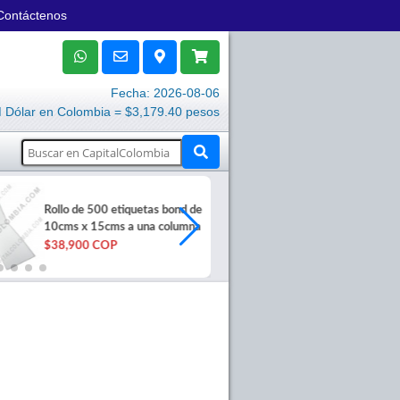
Contáctenos
Fecha: 2026-08-06
Dólar en Colombia = $3,179.40 pesos
Rollo 2500 et
Rollo de 500 etiquetas bond de
polipropileno 
10cms x 15cms a una columna
50x25mm 1 c
$38,900 COP
$354,000 C