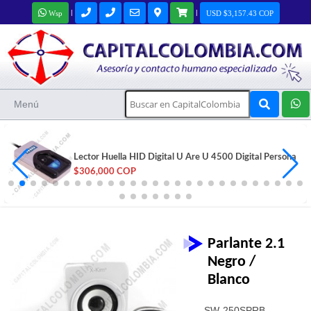
|
|
Wsp
USD $3,157.43 COP
Menú
Lector Huella HID Digital U Are U 4500 Digital Persona
$306,000 COP
Parlante 2.1
Negro /
Blanco
SW-250SPRB