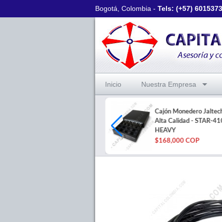
Bogotá, Colombia -
Tels: (+57)
601537
Inicio
Nuestra Empresa
Cajón Monedero Jaltec
Impresora de Carnets de una
Alta Calidad - STAR-41
cara - Zebra ZC100
HEAVY
$3,325,000 COP
$168,000 COP