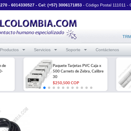
3270
-
6014330527
- Cel: (+57)
3006171853
- Código Postal 111011 -
TRM 
Productos
Servicios
Soporte
Contáctenos
h de
Paquete Tarjetas PVC Caja x
0-
500 Carnets de Zebra, Calibre
30
$250,500 COP