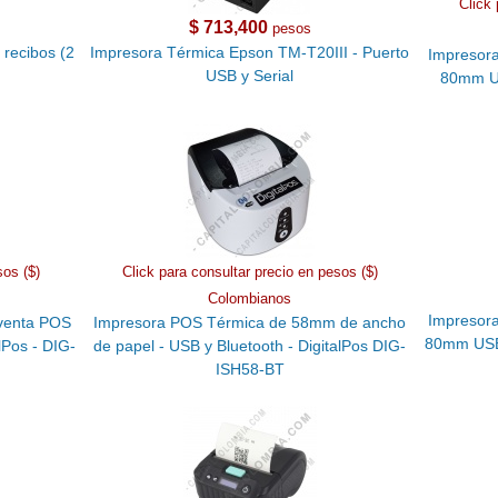
Click 
$ 713,400
pesos
 recibos (2
Impresora Térmica Epson TM-T20III - Puerto
Impresora
USB y Serial
80mm US
sos ($)
Click para consultar precio en pesos ($)
Colombianos
Impresora
 venta POS
Impresora POS Térmica de 58mm de ancho
80mm USB 
Pos - DIG-
de papel - USB y Bluetooth - DigitalPos DIG-
ISH58-BT