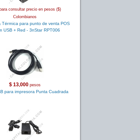
para consultar precio en pesos ($)
Colombianos
 Térmica para punto de venta POS
 USB + Red - 3nStar RPT006
$ 13,000
pesos
B para impresora Punta Cuadrada