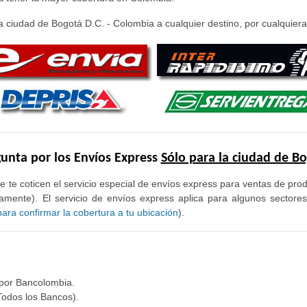
 ciudad de Bogotá D.C. - Colombia a cualquier destino, por cualquiera 
unta por los Envíos Express
Sólo para la ciudad de B
e te coticen el servicio especial de envíos express para ventas de pr
mente). El servicio de envíos express aplica para algunos sectore
ra confirmar la cobertura a tu ubicación
).
 por Bancolombia.
Todos los Bancos).