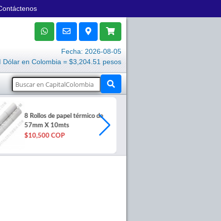
Contáctenos
Fecha: 2026-08-05
Dólar en Colombia = $3,204.51 pesos
Rollo continuo
8 Rollos de papel térmico de
papel bond de
57mm X 10mts
Metros
$10,500 COP
$60,200 COP