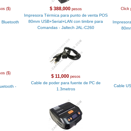
$ 388,000
sos ($)
Click 
pesos
Impresora Térmica para punto de venta POS
80mm USB+Serial+LAN con timbre para
 Bluetooth
Impresora
Comandas - Jaltech JAL-C260
80mm
sos ($)
$ 11,000
pesos
Cable de poder para fuente de PC de
Cable US
uetooth -
1.3metros