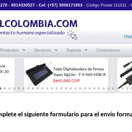
3270
-
6014330527
- Cel: (+57)
3006171853
- Código Postal 111011 -
TRM 
Productos
Servicios
Soporte
Contáctenos
rie
Tabla Digitalizadora de Firmas
X-20
Topaz SigLite - T-S-460-HSB-R
$645,000 COP
plete el siguiente formulario para el envío form