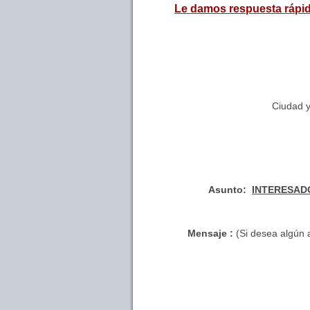
Le damos respuesta rápid
Ciudad 
Asunto:
INTERESADO 
Mensaje :
(Si desea algún a