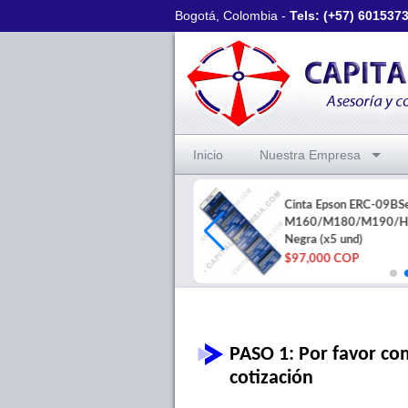
Bogotá, Colombia -
Tels: (+57)
601537
Inicio
Nuestra Empresa
Rollo 10.000 etiquetas
Cinta Epson ERC-09BSe
polipropileno plata void
M160/M180/M190/H
50x25mm 2col
Negra (x5 und)
$1,230,000 COP
$97,000 COP
PASO 1: Por favor com
cotización