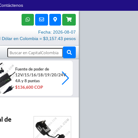
Contáctenos
Fecha: 2026-08-07
Dólar en Colombia = $3,157.43 pesos
Fuente de poder de
Fuente de pod
12V/15/16/18/19/20/24V
impresora eti
4A y 8 puntas
TT448
$136,600 COP
$87,600 COP
al de