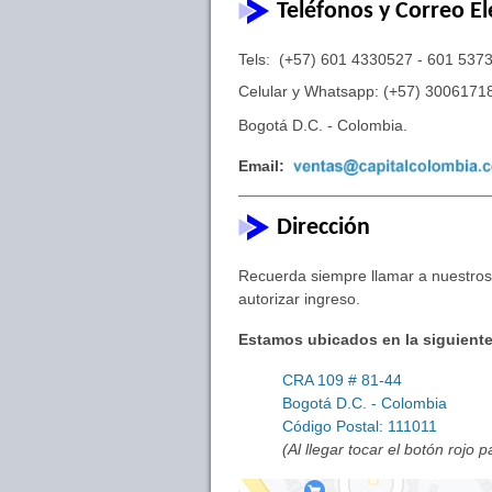
Teléfonos y Correo El
Tels: (+57) 601 4330527 - 601 537
Celular y Whatsapp: (+57) 3006171
Bogotá D.C. - Colombia.
Email:
Dirección
Recuerda siempre llamar a nuestros 
autorizar ingreso.
Estamos ubicados en la siguiente
CRA 109 # 81-44
Bogotá D.C. - Colombia
Código Postal: 111011
(Al llegar tocar el botón rojo 