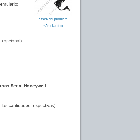
ormulario:
* Web del producto
* Ampliar foto
(opcional)
rras Serial Honeywell
 las cantidades respectivas)