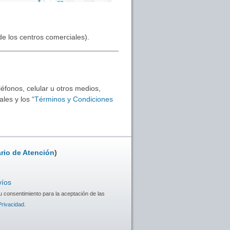
 de los centros comerciales).
éfonos, celular u otros medios,
les y los “
Términos y Condiciones
rio de Atención
)
víos
u consentimiento para la aceptación de las
Privacidad
.