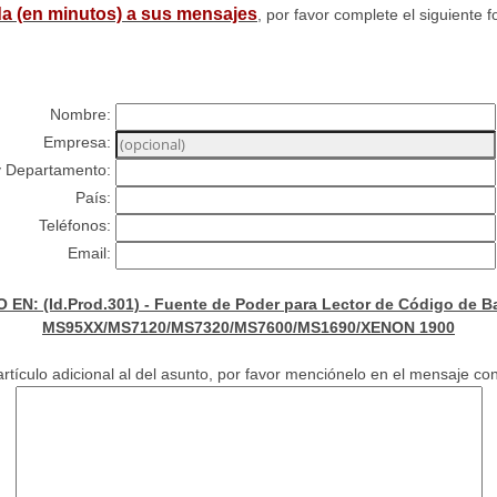
a (en minutos) a sus mensajes
, por favor complete el siguiente f
Nombre:
Empresa:
y Departamento:
País:
Teléfonos:
Email:
EN: (Id.Prod.301) - Fuente de Poder para Lector de Código de Ba
MS95XX/MS7120/MS7320/MS7600/MS1690/XENON 1900
rtículo adicional al del asunto, por favor menciónelo en el mensaje con