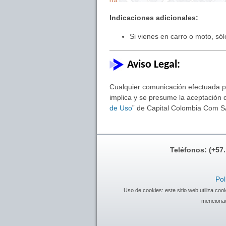
Indicaciones adicionales:
Si vienes en carro o moto, sól
Aviso Legal:
Cualquier comunicación efectuada por
implica y se presume la aceptación d
de Uso
” de Capital Colombia Com S
Teléfonos: (+57
Pol
Uso de cookies: este sitio web utiliza co
mencionad