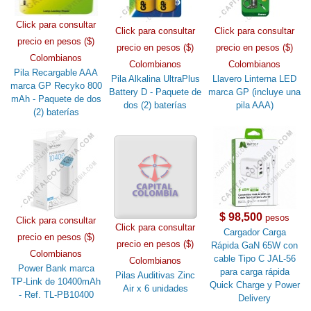
Click para consultar
Click para consultar
Click para consultar
precio en pesos ($)
precio en pesos ($)
precio en pesos ($)
Colombianos
Colombianos
Colombianos
Pila Recargable AAA
Pila Alkalina UltraPlus
Llavero Linterna LED
marca GP Recyko 800
Battery D - Paquete de
marca GP (incluye una
mAh - Paquete de dos
dos (2) baterías
pila AAA)
(2) baterías
$ 98,500
pesos
Click para consultar
Click para consultar
Cargador Carga
precio en pesos ($)
precio en pesos ($)
Rápida GaN 65W con
Colombianos
cable Tipo C JAL-56
Colombianos
Power Bank marca
para carga rápida
Pilas Auditivas Zinc
TP-Link de 10400mAh
Quick Charge y Power
Air x 6 unidades
- Ref. TL-PB10400
Delivery