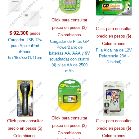
Click para consultar
precio en pesos ($)
Click para consultar
$ 92,300
pesos
Colombianos
precio en pesos ($)
Cargador USB 12w
Cargador de Pilas GP
Colombianos
para Apple iPad
PowerBank de
Pila Alcalina de 12V
iPhone
baterías AA, AAA y 9V
Referencia 23A -
6/7/8/x/xs/11/11pro
(cuadrada) con cuatro
(Unidad)
(4) pilas AA de 2500
mAh
Click para consultar
Click para consultar
Click para consultar
precio en pesos ($)
precio en pesos ($)
precio en pesos ($)
Colombianos
Colombianos
Colombianos