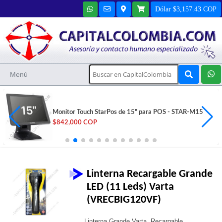
Dólar $3,157.43 COP
Menú
Monitor Touch StarPos de 15" para POS - STAR-M15
$842,000 COP
Linterna Recargable Grande
LED (11 Leds) Varta
(VRECBIG120VF)
Linterna Grande Varta, Recargable,