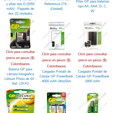
Pilas GP para baterías
y pilas tipo D (2050
Referencia 27A -
tipo AA, AAA, D, C,
mAh) - Paquete de
(Unidad)
9V
dos (2) unidades
Click para consultar
Click para consultar
Click para consultar
precio en pesos ($)
precio en pesos ($)
precio en pesos ($)
Colombianos
Colombianos
Colombianos
Batería GP para
Cargador Portátil de
Cargador Portátil de
cámara fotográfica
Celular GP PowerBank
Celular GP PowerBank
Lithium Photo de 6V -
4000 mAh UltraSlim
1800 mAh
Ref. CR-P2