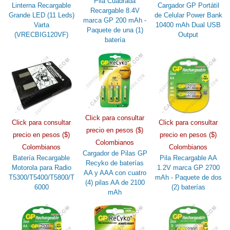
Pila Cuadrada
Linterna Recargable
Cargador GP Portátil
Recargable 8.4V
Grande LED (11 Leds)
de Celular Power Bank
marca GP 200 mAh -
Varta
10400 mAh Dual USB
Paquete de una (1)
(VRECBIG120VF)
Output
batería
Click para consultar
Click para consultar
Click para consultar
precio en pesos ($)
precio en pesos ($)
precio en pesos ($)
Colombianos
Colombianos
Colombianos
Cargador de Pilas GP
Batería Recargable
Pila Recargable AA
Recyko de baterías
Motorola para Radio
1.2V marca GP 2700
AA y AAA con cuatro
T5300/T5400/T5800/T
mAh - Paquete de dos
(4) pilas AA de 2100
6000
(2) baterías
mAh